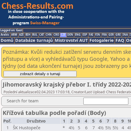
Logged on: Gast
Arabic
ARM
AZE
BIH
BUL
CAT
CHN
CRO
CZE
DEN
ENG
ESP
FAI
FIN
FRA
GER
GRE
INA
I
Domů
Databáze turnajů
Mistrovství AUT
Fotogalerie
FAQ
On
Poznámka: Kvůli redukci zatížení serveru denním s
přístupu a více) a vyhledávačů typu Google, Yahoo a 
týdny (od data ukončení turnaje) jsou zobrazeny po kl
Jihomoravský krajský přebor I. třídy 2022-20
Poslední aktualizace02.04.2023 17:03:18, Creator/Last Upload: Chess Federati
Search for team
Křížová tabulka podle pořadí (Body)
Poř.
Družstvo
1
2
3
4
5
6
7
8
9
1
1
ŠK Hustopeče
*
4½
5
6
7
4½
5½
5½
4
4