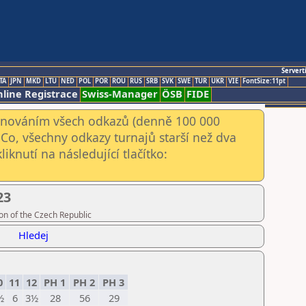
Servert
TA
JPN
MKD
LTU
NED
POL
POR
ROU
RUS
SRB
SVK
SWE
TUR
UKR
VIE
FontSize:11pt
line Registrace
Swiss-Manager
ÖSB
FIDE
kenováním všech odkazů (denně 100 000
Co, všechny odkazy turnajů starší než dva
iknutí na následující tlačítko:
23
on of the Czech Republic
Hledej
0
11
12
PH 1
PH 2
PH 3
½
6
3½
28
56
29