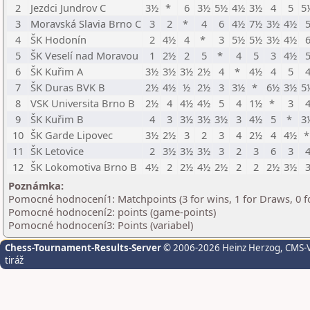
2
Jezdci Jundrov C
3½
*
6
3½
5½
4½
3½
4
5
5
3
Moravská Slavia Brno C
3
2
*
4
6
4½
7½
3½
4½
4
ŠK Hodonín
2
4½
4
*
3
5½
5½
3½
4½
5
ŠK Veselí nad Moravou
1
2½
2
5
*
4
5
3
4½
6
ŠK Kuřim A
3½
3½
3½
2½
4
*
4½
4
5
7
ŠK Duras BVK B
2½
4½
½
2½
3
3½
*
6½
3½
5
8
VSK Universita Brno B
2½
4
4½
4½
5
4
1½
*
3
9
ŠK Kuřim B
4
3
3½
3½
3½
3
4½
5
*
3
10
ŠK Garde Lipovec
3½
2½
3
2
3
4
2½
4
4½
11
ŠK Letovice
2
3½
3½
3½
3
2
3
6
3
12
ŠK Lokomotiva Brno B
4½
2
2½
4½
2½
2
2
2½
3½
Poznámka:
Pomocné hodnocení1: Matchpoints (3 for wins, 1 for Draws, 0 f
Pomocné hodnocení2: points (game-points)
Pomocné hodnocení3: Points (variabel)
Chess-Tournament-Results-Server
© 2006-2026 Heinz Herzog
, CMS-
tiráž