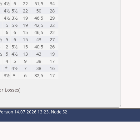
½
4½
6
22
51,5
34
5
4½
5½
22
50
28
6
4½
3½
19
46,5
29
5
5
5½
19
42,5
22
4
6
6
15
46,5
22
½
5
6
15
43
27
4
2
5½
15
40,5
26
½
5
4½
13
43
19
*
4
5
9
38
17
4
*
4½
7
38
16
3
3½
*
6
32,5
17
or Losses)
Version 14.07.2026 13:23, Node S2