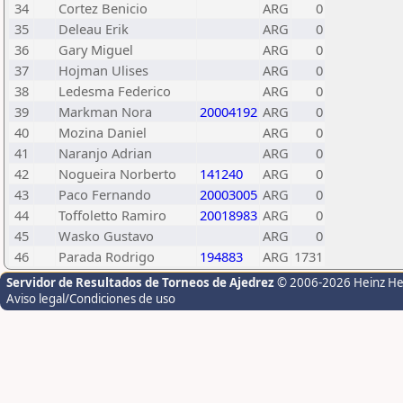
34
Cortez Benicio
ARG
0
35
Deleau Erik
ARG
0
36
Gary Miguel
ARG
0
37
Hojman Ulises
ARG
0
38
Ledesma Federico
ARG
0
39
Markman Nora
20004192
ARG
0
40
Mozina Daniel
ARG
0
41
Naranjo Adrian
ARG
0
42
Nogueira Norberto
141240
ARG
0
43
Paco Fernando
20003005
ARG
0
44
Toffoletto Ramiro
20018983
ARG
0
45
Wasko Gustavo
ARG
0
46
Parada Rodrigo
194883
ARG
1731
Servidor de Resultados de Torneos de Ajedrez
© 2006-2026 Heinz H
Aviso legal/Condiciones de uso