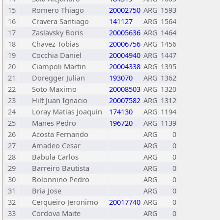
15
Romero Thiago
20002750
ARG
1593
16
Cravera Santiago
141127
ARG
1564
17
Zaslavsky Boris
20005636
ARG
1464
18
Chavez Tobias
20006756
ARG
1456
19
Cocchia Daniel
20004940
ARG
1447
20
Ciampoli Martin
20004338
ARG
1395
21
Doregger Julian
193070
ARG
1362
22
Soto Maximo
20008503
ARG
1320
23
Hilt Juan Ignacio
20007582
ARG
1312
24
Loray Matias Joaquin
174130
ARG
1194
25
Manes Pedro
196720
ARG
1139
26
Acosta Fernando
ARG
0
27
Amadeo Cesar
ARG
0
28
Babula Carlos
ARG
0
29
Barreiro Bautista
ARG
0
30
Bolonnino Pedro
ARG
0
31
Bria Jose
ARG
0
32
Cerqueiro Jeronimo
20017740
ARG
0
33
Cordova Maite
ARG
0