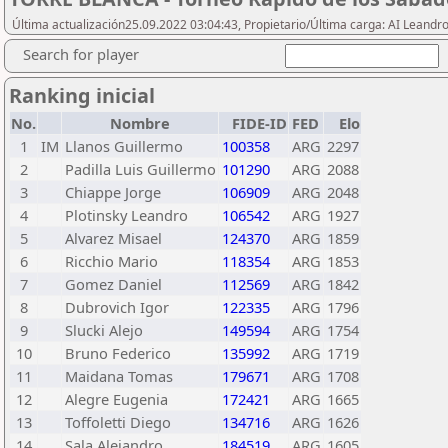
Última actualización25.09.2022 03:04:43, Propietario/Última carga: AI Leand
Search for player
Ranking inicial
No.
Nombre
FIDE-ID
FED
Elo
1
IM
Llanos Guillermo
100358
ARG
2297
2
Padilla Luis Guillermo
101290
ARG
2088
3
Chiappe Jorge
106909
ARG
2048
4
Plotinsky Leandro
106542
ARG
1927
5
Alvarez Misael
124370
ARG
1859
6
Ricchio Mario
118354
ARG
1853
7
Gomez Daniel
112569
ARG
1842
8
Dubrovich Igor
122335
ARG
1796
9
Slucki Alejo
149594
ARG
1754
10
Bruno Federico
135992
ARG
1719
11
Maidana Tomas
179671
ARG
1708
12
Alegre Eugenia
172421
ARG
1665
13
Toffoletti Diego
134716
ARG
1626
14
Sala Alejandro
184519
ARG
1605