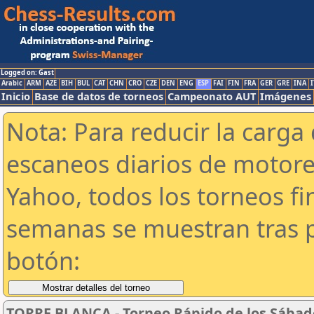
Logged on: Gast
Arabic
ARM
AZE
BIH
BUL
CAT
CHN
CRO
CZE
DEN
ENG
ESP
FAI
FIN
FRA
GER
GRE
INA
I
Inicio
Base de datos de torneos
Campeonato AUT
Imágenes
Nota: Para reducir la carga 
escaneos diarios de motor
Yahoo, todos los torneos f
semanas se muestran tras p
botón:
TORRE BLANCA - Torneo Rápido de los Sábad