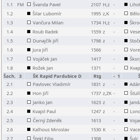
1.1
FM
Švanda Pavel
2107
H,z
-
Liho
1.2
Šilar Lubomír
1995
z,K
-
Bělo
1.3
Vančura Milan
1734
H,z
-
Škro
1.4
Roub Radek
1559
z
-
Vese
1.5
Dunajčík Jiří
1798
z
-
Stoč
1.6
Jura Jiří
1566
-
Vore
1.7
Vojáček Jan
1417
-
Škor
1.8
Rožek Jan
1371
-
Kvap
Šach.
3
ŠK Rapid Pardubice D
Rtg
-
1
2.1
Pavlovec Vladimír
1831
z
-
Adám
2.2
Hon Jiří
1737
z,ZK
-
Šťulí
2.3
Janko Jan
1623
z
-
Jand
2.4
Kvapil Paul
1247
z
-
Lond
2.5
Černý Zdeněk
1613
-
Voja
2.6
Kalhous Miroslav
1530
K
-
Vace
2.7
Štekl Filip
1308
-
Šulc 