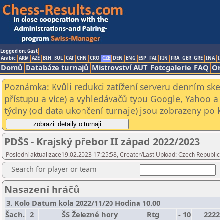
Logged on: Gast
Arabic
ARM
AZE
BIH
BUL
CAT
CHN
CRO
CZE
DEN
ENG
ESP
FAI
FIN
FRA
GER
GRE
INA
I
Domů
Databáze turnajů
Mistrovství AUT
Fotogalerie
FAQ
On
Poznámka: Kvůli redukci zatížení serveru denním s
přístupu a více) a vyhledávačů typu Google, Yahoo a 
týdny (od data ukončení turnaje) jsou zobrazeny po kl
PDŠS - Krajský přebor II západ 2022/2023
Poslední aktualizace19.02.2023 17:25:58, Creator/Last Upload: Czech Republic
Search for player or team
Nasazení hráčů
3. Kolo Datum kola 2022/11/20 Hodina 10.00
Šach.
2
ŠS Železné hory
Rtg
-
10
2222