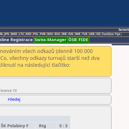
Servert
TA
JPN
MKD
LTU
NED
POL
POR
ROU
RUS
SRB
SVK
SWE
TUR
UKR
VIE
FontSize:11pt
line Registrace
Swiss-Manager
ÖSB
FIDE
kenováním všech odkazů (denně 100 000
Co, všechny odkazy turnajů starší než dva
iknutí na následující tlačítko:
 licence 10
Hledej
 ŠK Polabiny F
Rtg
5 : 3