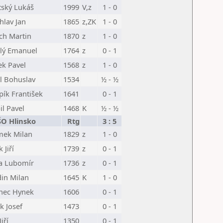
tský Lukáš
1999
V,z
1 - 0
hlav Jan
1865
z,ZK
1 - 0
ch Martin
1870
z
1 - 0
lý Emanuel
1764
z
0 - 1
ek Pavel
1568
z
1 - 0
l Bohuslav
1534
½ - ½
pík František
1641
0 - 1
il Pavel
1468
K
½ - ½
ŠO Hlinsko
Rtg
3 : 5
ek Milan
1829
z
1 - 0
k Jiří
1739
z
0 - 1
a Lubomír
1736
z
0 - 1
in Milan
1645
K
1 - 0
nec Hynek
1606
0 - 1
k Josef
1473
0 - 1
Jiří
1350
0 - 1