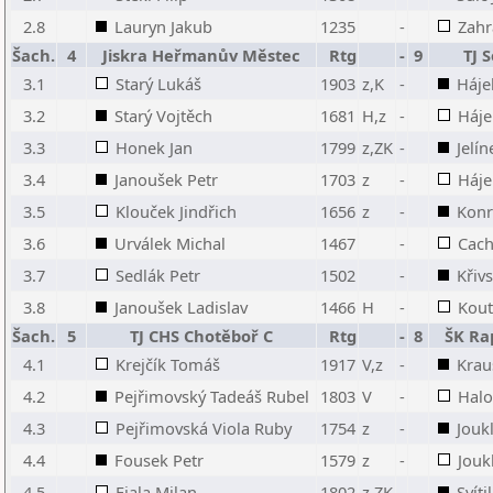
2.8
Lauryn Jakub
1235
-
Zahr
Šach.
4
Jiskra Heřmanův Městec
Rtg
-
9
TJ 
3.1
Starý Lukáš
1903
z,K
-
Háje
3.2
Starý Vojtěch
1681
H,z
-
Hájek
3.3
Honek Jan
1799
z,ZK
-
Jelí
3.4
Janoušek Petr
1703
z
-
Háje
3.5
Klouček Jindřich
1656
z
-
Konr
3.6
Urválek Michal
1467
-
Cac
3.7
Sedlák Petr
1502
-
Křiv
3.8
Janoušek Ladislav
1466
H
-
Kou
Šach.
5
TJ CHS Chotěboř C
Rtg
-
8
ŠK Ra
4.1
Krejčík Tomáš
1917
V,z
-
Krau
4.2
Pejřimovský Tadeáš Rubel
1803
V
-
Halo
4.3
Pejřimovská Viola Ruby
1754
z
-
Jouk
4.4
Fousek Petr
1579
z
-
Jouk
4.5
Fiala Milan
1802
z,ZK
-
Svíti