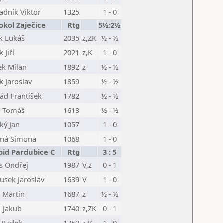
adník Viktor
1325
1 - 0
Sokol Zaječice
Rtg
5½:2½
k Lukáš
2035
z,ZK
½ - ½
 Jiří
2021
z,K
1 - 0
nek Milan
1892
z
½ - ½
k Jaroslav
1859
½ - ½
ád František
1782
½ - ½
h Tomáš
1613
½ - ½
ský Jan
1057
1 - 0
tná Simona
1068
1 - 0
pid Pardubice C
Rtg
3 : 5
s Ondřej
1987
V,z
0 - 1
usek Jaroslav
1639
V
1 - 0
l Martin
1687
z
½ - ½
l Jakub
1740
z,ZK
0 - 1
l Radek
1759
z,K
1 - 0