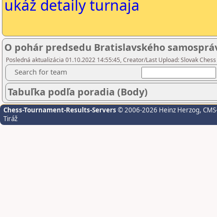
ukáž detaily turnaja
O pohár predsedu Bratislavského samosprá
Posledná aktualizácia 01.10.2022 14:55:45, Creator/Last Upload: Slovak Chess
Search for team
Tabuľka podľa poradia (Body)
Chess-Tournament-Results-Servers
© 2006-2026 Heinz Herzog
, CMS
Tiráž