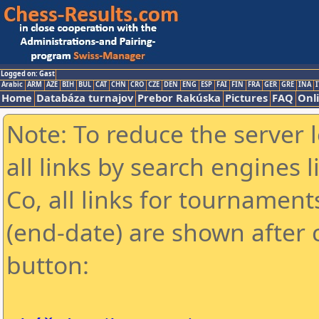
Logged on: Gast
Arabic
ARM
AZE
BIH
BUL
CAT
CHN
CRO
CZE
DEN
ENG
ESP
FAI
FIN
FRA
GER
GRE
INA
I
Home
Databáza turnajov
Prebor Rakúska
Pictures
FAQ
Onl
Note: To reduce the server 
all links by search engines
Co, all links for tournamen
(end-date) are shown after c
button: