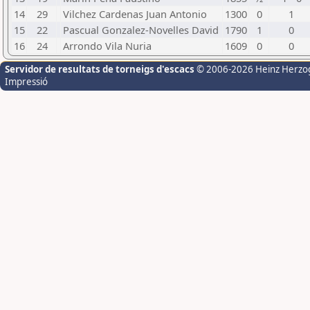
14
29
Vilchez Cardenas Juan Antonio
1300
0
1
15
22
Pascual Gonzalez-Novelles David
1790
1
0
16
24
Arrondo Vila Nuria
1609
0
0
Servidor de resultats de torneigs d'escacs
© 2006-2026 Heinz Herzo
Impressió