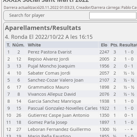
Darrera actualització20.11.2022 01:03:23, Creador/Darrera càrrega: Pablo Cas
Search for player
Aparellaments/Resultats
4. Ronda El 2022/10/22 A les 16:15
T.
Núm.
White
Elo
Pts.
Resulta
1
2
Perez Pastora Evarist
2247
3
1 - 0
2
12
Repiso Alvarez Jordi
2005
2
1 - 0
3
13
Pujal Moncho Joaquim
1956
2
0 - 1
4
10
Sabater Comas Jordi
2057
2
½ - ½
5
6
Sanchez-Cozar Valero Joan
2107
2
½ - ½
6
17
Grammatico Mauro
1898
2
½ - ½
7
8
Vivancos Allepuz David
2076
2
½ - ½
8
14
Garcia Sanchez Manrique
1938
1
1 - 0
9
15
Pascual Gonzalez-Novelles Carles
1922
1
1 - 0
10
26
Gutierrez Caspe Juan Antonio
1350
1
0 - 1
11
18
Gomez Parla Josep
1897
1
1 - 0
12
27
Leboran Fernandez Guillermo
1300
½
- - +
13
19
Marin Peña Faustino
1855
½
1 - 0