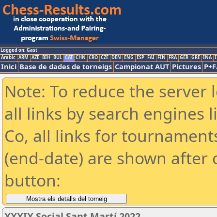
Logged on: Gast
Arabic
ARM
AZE
BIH
BUL
CAT
CHN
CRO
CZE
DEN
ENG
ESP
FAI
FIN
FRA
GER
GRE
INA
I
Inici
Base de dades de torneigs
Campionat AUT
Pictures
P+F
Note: To reduce the server 
all links by search engines
Co, all links for tournamen
(end-date) are shown after c
button:
XXXIX Social Sant Martí 2022