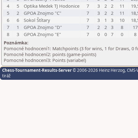
4
5
Optika Medek TJ Hodonice
7
3
2
2
11
19,
5
2
GPOA Znojmo "C"
7
3
2
2
11
18,
6
6
Sokol Štítary
7
3
1
3
10
18,
7
1
GPOA Znojmo "D"
7
2
2
3
8
17
8
3
GPOA Znojmo "E"
7
0
0
7
0
8
Poznámka:
Pomocné hodnocení1: Matchpoints (3 for wins, 1 for Draws, 0 f
Pomocné hodnocení2: points (game-points)
Pomocné hodnocení3: Points (variabel)
Chess-Tournament-Results-Server
© 2006-2026 Heinz Herzog
, CMS-
tiráž