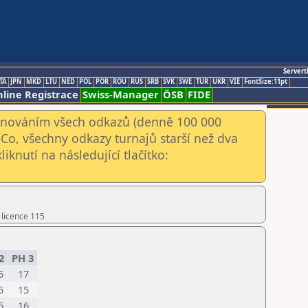
Servert
TA
JPN
MKD
LTU
NED
POL
POR
ROU
RUS
SRB
SVK
SWE
TUR
UKR
VIE
FontSize:11pt
line Registrace
Swiss-Manager
ÖSB
FIDE
kenováním všech odkazů (denně 100 000
Co, všechny odkazy turnajů starší než dva
iknutí na následující tlačítko:
 licence 115
2
PH 3
5
17
5
15
5
16