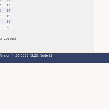
5
17
5
14
5
15
11
6
or Losses)
Version 14.07.2026 13:23, Node S2