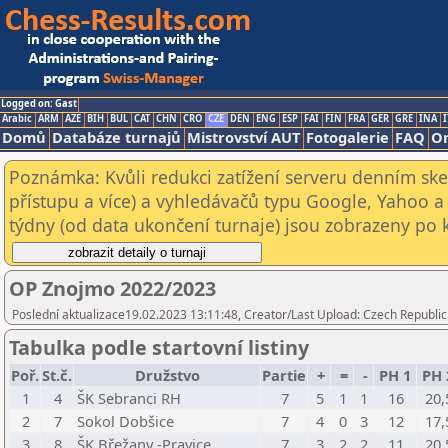
Logged on: Gast
Arabic
ARM
AZE
BIH
BUL
CAT
CHN
CRO
CZE
DEN
ENG
ESP
FAI
FIN
FRA
GER
GRE
INA
I
Domů
Databáze turnajů
Mistrovství AUT
Fotogalerie
FAQ
On
Poznámka: Kvůli redukci zatížení serveru denním s
přístupu a více) a vyhledávačů typu Google, Yahoo a 
týdny (od data ukončení turnaje) jsou zobrazeny po kl
OP Znojmo 2022/2023
Poslední aktualizace19.02.2023 13:11:48, Creator/Last Upload: Czech Republic
Tabulka podle startovní listiny
Poř.
St.č.
Družstvo
Partie
+
=
-
PH 1
PH 
1
4
ŠK Sebranci RH
7
5
1
1
16
20,
2
7
Sokol Dobšice
7
4
0
3
12
17,
3
8
ŠK Břežany -Pravice
7
3
2
2
11
20,