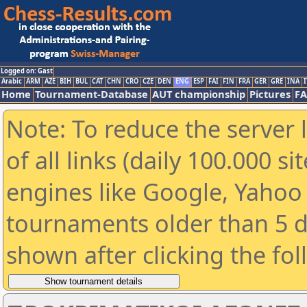
Logged on: Gast
Arabic
ARM
AZE
BIH
BUL
CAT
CHN
CRO
CZE
DEN
ENG
ESP
FAI
FIN
FRA
GER
GRE
INA
I
Home
Tournament-Database
AUT championship
Pictures
F
Note: To reduce the server 
of all links (daily 100.000 s
engines like Google, Yahoo a
tournaments older than 5 d
shown after clicking the fo