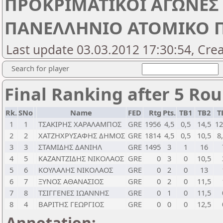
ΠΡΟΚΡΙΜΑΤΙΚΟΙ ΑΓΩΝΕΣ
ΠΑΝΕΛΛΗΝΙΟ ΑΤΟΜΙΚΟ 
Last update 03.03.2012 17:30:54, Cre
Search for player
Final Ranking after 5 Ro
Rk.
SNo
Name
FED
Rtg
Pts.
TB1
TB2
T
1
1
ΤΣΑΚΙΡΗΣ ΧΑΡΑΛΑΜΠΟΣ
GRE
1956
4,5
0,5
14,5
12
2
2
ΧΑΤΖΗΧΡΥΣΑΦΗΣ ΔΗΜΟΣ
GRE
1814
4,5
0,5
10,5
8
3
3
ΣΤΑΜΙΔΗΣ ΔΑΝΙΗΛ
GRE
1495
3
1
16
4
5
ΚΑΖΑΝΤΖΙΔΗΣ ΝΙΚΟΛΑΟΣ
GRE
0
3
0
10,5
5
6
ΚΟΥΛΑΛΗΣ ΝΙΚΟΛΑΟΣ
GRE
0
2
0
13
6
7
ΞΥΝΟΣ ΑΘΑΝΑΣΙΟΣ
GRE
0
2
0
11,5
7
8
ΤΣΙΓΓΕΝΕΣ ΙΩΑΝΝΗΣ
GRE
0
1
0
11,5
8
4
ΒΑΡΙΤΗΣ ΓΕΩΡΓΙΟΣ
GRE
0
0
0
12,5
Annotation: