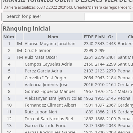
Darrera actualització03.12.2022 20:31:43, Creador/Darrera càrrega: Frederic 
Search for player
Rànquing inicial
Núm.
Nom
FIDE
EloN
Gr
Cl
1
IM
Alonso Moyano Jonathan
2340
2343
2443
Barber
2
IM
Cruz Filemon
2299
2299
3
FM
Ruiz Mata Oscar
2261
2279
2401
Sant Ma
4
Campos Cayuelas Adria
2150
2144
2299
Sant Cu
5
Perez Garcia Adria
2133
2123
2279
Peona i
6
Cervello I Tost Roger
2054
2043
2184
Peona i
7
Valencia Jimenez Jose
2016
2010
2164
Cerdany
8
Gomez Figueroa Manuel
1967
1976
2152
Mataro
9
Aleksanyan Israilyan Nicolas
1952
1955
2145
Peona i
10
Fernandez Climent Albert
1901
1897
2067
Cerdany
11
Ruiz Lupon Neri
1889
1886
2115
Cerdany
12
Torrent San Nicolas Biel
1862
1868
2109
Peona i
13
Garcia Garrido Enric
1847
1869
2043
Peona i
14
Vargas Rodriguez Gabriel
1845
1820
2003
Peona i