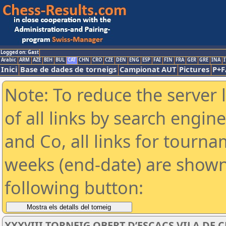
Logged on: Gast
Arabic
ARM
AZE
BIH
BUL
CAT
CHN
CRO
CZE
DEN
ENG
ESP
FAI
FIN
FRA
GER
GRE
INA
I
Inici
Base de dades de torneigs
Campionat AUT
Pictures
P+F
Note: To reduce the server 
of all links by search engin
and Co, all links for tourn
weeks (end-date) are shown 
following button:
XXXVIII TORNEIG OBERT D’ESCACS VILA DE 