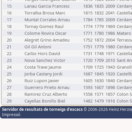
15
Lanau Garcia Francesc
1836
1835
2009
Cerdany
16
Torralba Brosa Marc
1815
1832
2041
Castell
17
Muntal Corrales Arnau
1784
1785
2009
Cerdany
18
Tornay Gomez Raul
1774
1779
1969
Cerdany
19
Colome Rovira Oscar
1771
1780
1986
Mataro
20
Alegret Grino Amadeu
1752
1872
2004
Terrass
21
Gil Gil Antoni
1751
1779
1980
Cerdany
22
Carbo Hors David
1731
1748
1971
Castell
23
Nova Sanchez Victor
1720
1709
2010
Sant A
24
Costa Trave Jaume
1709
1725
1943
Granoll
25
Jorba Castany Jordi
1687
1845
1920
Castell
26
Ruiz Lupon Javier
1605
1630
1840
Cerdany
27
Guerrero Prieto Arnau
1593
1607
1898
Cerdany
28
Ramirez Cruz Alberto
1558
1571
1857
Colon S
29
Cayellas Bonillo Biel
1482
1479
1916
Colon S
Servidor de resultats de torneigs d'escacs
© 2006-2026 Heinz Herzo
Impressió