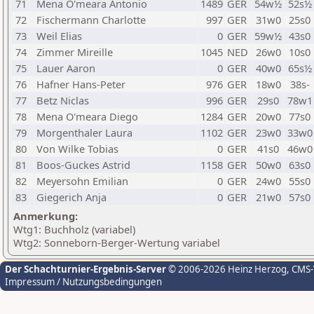
71
Mena O'meara Antonio
1489
GER
54w½
52s½
72
Fischermann Charlotte
997
GER
31w0
25s0
73
Weil Elias
0
GER
59w½
43s0
74
Zimmer Mireille
1045
NED
26w0
10s0
75
Lauer Aaron
0
GER
40w0
65s½
76
Hafner Hans-Peter
976
GER
18w0
38s-
77
Betz Niclas
996
GER
29s0
78w1
78
Mena O'meara Diego
1284
GER
20w0
77s0
79
Morgenthaler Laura
1102
GER
23w0
33w0
80
Von Wilke Tobias
0
GER
41s0
46w0
81
Boos-Guckes Astrid
1158
GER
50w0
63s0
82
Meyersohn Emilian
0
GER
24w0
55s0
83
Giegerich Anja
0
GER
21w0
57s0
Anmerkung:
Wtg1: Buchholz (variabel)
Wtg2: Sonneborn-Berger-Wertung variabel
Der Schachturnier-Ergebnis-Server
© 2006-2026 Heinz Herzog
, CMS
Impressum / Nutzungsbedingungen