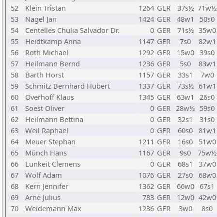
52
Klein Tristan
1264
GER
37s½
71w½
53
Nagel Jan
1424
GER
48w1
50s0
54
Centelles Chulia Salvador Dr.
0
GER
71s½
35w0
55
Heidtkamp Anna
1147
GER
7s0
82w1
56
Roth Michael
1292
GER
15w0
39s0
57
Heilmann Bernd
1236
GER
5s0
83w1
58
Barth Horst
1157
GER
33s1
7w0
59
Schmitz Bernhard Hubert
1337
GER
73s½
61w1
60
Overhoff Klaus
1345
GER
63w1
26s0
61
Soest Oliver
0
GER
28w½
59s0
62
Heilmann Bettina
0
GER
32s1
31s0
63
Weil Raphael
0
GER
60s0
81w1
64
Meuer Stephan
1211
GER
16s0
51w0
65
Münch Hans
1167
GER
9s0
75w½
66
Lunkeit Clemens
0
GER
68s1
37w0
67
Wolf Adam
1076
GER
27s0
68w0
68
Kern Jennifer
1362
GER
66w0
67s1
69
Arne Julius
783
GER
12w0
42w0
70
Weidemann Max
1236
GER
3w0
8s0