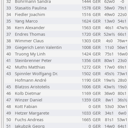
32
Bohrmann Sandra
1444
GER
62w0
-0
33
Stasaitis Paulina
1578
GER
58w0
79s1
34
Fiedler Joachim
1516
GER
49w0
22s0
35
Yang Marco
1624
GER
13w0
54s1
36
Kern Alexander
1563
GER
46s1
47w½
37
Endres Thomas
1720
GER
52w½
66s1
38
Wimmer Claus
1303
GER
4s0
76w+
39
Giegerich Lenn Valentin
1008
GER
11s0
56w1
40
Truong My Linh
1424
GER
75s1
16w0
41
Steinbrenner Peter
1356
GER
80w1
23s0
42
Muths Matthias
1272
GER
17w0
69s1
43
Spinnler Wolfgang Dr.
1502
GER
45s½
73w1
Hofmann André
1190
GER
19w½
28s0
45
Blatzos Aristotelis
1006
GER
43w½
19s0
46
Kolb Dietmar
1169
GER
36w0
80s1
47
Winzer Daniel
1359
GER
8w1
36s½
48
Kott Fabian
0
GER
53s0
30w1
49
Hetzer Margarete
1033
GER
34s1
6w0
50
Fuchs Andreas
1665
GER
81s1
53w1
51
Jakubzik Georg
0
GER
14w0
64s1