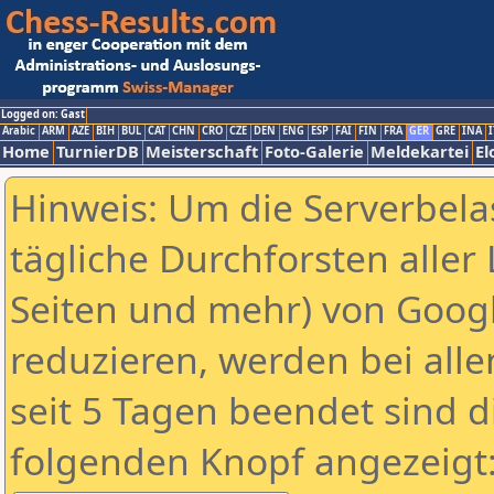
Logged on: Gast
Arabic
ARM
AZE
BIH
BUL
CAT
CHN
CRO
CZE
DEN
ENG
ESP
FAI
FIN
FRA
GER
GRE
INA
I
Home
TurnierDB
Meisterschaft
Foto-Galerie
Meldekartei
El
Hinweis: Um die Serverbela
tägliche Durchforsten aller 
Seiten und mehr) von Goog
reduzieren, werden bei alle
seit 5 Tagen beendet sind d
folgenden Knopf angezeigt