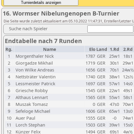
16. Wormser Nibelungenopen B-Turnier
Die Seite wurde zuletzt aktualisiert am 05.10.2022 11:47:31, Ersteller/Letzter 
Suche nach Spieler
Endtabelle nach 7 Runden
Rg.
Name
Elo
Land
1.Rd
2.Rd
1
Morgenthaler Nick
1787
GER
25w1
18s1
2
Giorgadze Mikhail
1719
GER
30s1
29w1
3
Von Wilke Andreas
1656
GER
70s1
24w½
4
Nettsträter Valentin
1740
GER
38w1
12s½
5
Lessmeister Patrick
1697
GER
57w1
14s0
6
Griesche Robby
1545
GER
22w1
49s1
7
Althaus Lennart
1565
GER
55w1
58s1
8
Muszak Tomasz
0
GER
47s0
70w1
9
Sefeloge Michael
1606
GER
65w1
13s0
10
Auer Paul
1555
GER
-0
74w1
11
Lorch Stephan
1503
GER
39w1
15s0
12
Künzer Felix
1494
GER
69s1
4w½