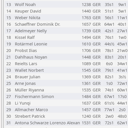
13
Wolf Noah
1238
GER
35s1
9w1
14
Keuper David
1440
GER
51s1
5w1
15
Weber Nikita
1763
GER
56s1
11w1
16
Schaeffner Dominik Dr.
1657
GER
64w1
40s1
17
Adelmeyer Nelly
1739
GER
42s1
27w1
18
Kissel Ralf
1494
GER
76s1
1w0
19
Rotärmel Leonie
1610
GER
44s½
45w1
20
Probst Ilias
1706
GER
78s1
21w0
21
Dahlhaus Noyan
1448
GER
83s1
20s1
22
Reielts Lars
1089
GER
6s0
34w1
23
Wallet Norbert
1545
GER
79s1
41w1
24
Brauer Julian
1369
GER
82s1
3s½
25
Arne Jonas
1361
GER
1s0
72w1
26
Müller Riyanna
1535
GER
74s1
60w1
27
Fischermann Simon
1484
GER
67w1
17s0
28
Li Yunqi
1637
GER
61s½
44w1
29
Allmacher Marco
1457
GER
77w1
2s0
30
Strebert Patrick
1240
GER
2w0
48s0
31
Antona Schwarze Lorenzo Alexan
1531
GER
72s1
62w1