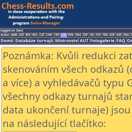
Logged on: Gast
Arabic
ARM
AZE
BIH
BUL
CAT
CHN
CRO
CZE
DEN
ENG
ESP
FAI
FIN
FRA
GER
GRE
INA
I
Domů
Databáze turnajů
Mistrovství AUT
Fotogalerie
FAQ
On
Poznámka: Kvůli redukci za
skenováním všech odkazů (
a více) a vyhledávačů typu 
všechny odkazy turnajů star
data ukončení turnaje) jsou
na následující tlačítko: