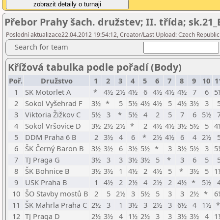
Přebor Prahy šach. družstev; II. třída; sk.21
Poslední aktualizace22.04.2012 19:54:12, Creator/Last Upload: Czech Republic
Search for team
Křížová tabulka podle pořadí (Body)
Poř.
Družstvo
1
2
3
4
5
6
7
8
9
10
1
1
SK Motorlet A
*
4½
2½
4½
6
4½
4½
4½
7
6
5
2
Sokol Vyšehrad F
3½
*
5
5½
4½
4½
5
4½
3½
3
3
Viktoria Žižkov C
5½
3
*
5½
4
2
5
7
6
5½
4
Sokol Vršovice D
3½
2½
2½
*
2
4½
4½
3½
5½
5
4
5
DDM Praha 6 B
2
3½
4
6
*
2½
4½
6
4
2½
6
ŠK Černý Baron B
3½
3½
6
3½
5½
*
3
3½
5½
3
5
7
TJ Praga G
3½
3
3
3½
3½
5
*
3
6
5
8
ŠK Bohnice B
3½
3½
1
4½
2
4½
5
*
3½
5
1
9
USK Praha B
1
4½
2
2½
4
2½
2
4½
*
5½
10
ŠO Stavby mostů B
2
5
2½
3
5½
5
3
3
2½
*
6
11
ŠK Mahrla Praha C
2½
3
1
3½
3
2½
3
6½
4
1½
12
TJ Praga D
2½
3½
4
1½
2½
3
3
3½
3½
4
1