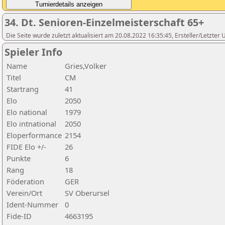
34. Dt. Senioren-Einzelmeisterschaft 65+
Die Seite wurde zuletzt aktualisiert am 20.08.2022 16:35:45, Ersteller/Letzte
Spieler Info
Name
Gries,Volker
Titel
CM
Startrang
41
Elo
2050
Elo national
1979
Elo intnational
2050
Eloperformance
2154
FIDE Elo +/-
26
Punkte
6
Rang
18
Föderation
GER
Verein/Ort
SV Oberursel
Ident-Nummer
0
Fide-ID
4663195