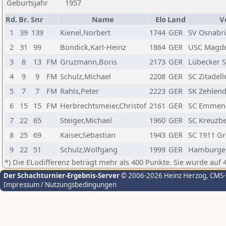
Geburtsjahr
1957
Rd.
Br.
Snr
Name
Elo
Land
V
1
39
139
Kienel,Norbert
1744
GER
SV Osnabr
2
31
99
Bondick,Karl-Heinz
1864
GER
USC Magd
3
8
13
FM
Gruzmann,Boris
2173
GER
Lübecker S
4
9
9
FM
Schulz,Michael
2208
GER
SC Zitadel
5
7
7
FM
Rahls,Peter
2223
GER
SK Zehlend
6
15
15
FM
Herbrechtsmeier,Christof
2161
GER
SC Emmend
7
22
65
Steiger,Michael
1960
GER
SC Kreuzbe
8
25
69
Kaiser,Sebastian
1943
GER
SC 1911 G
9
22
51
Schulz,Wolfgang
1999
GER
Hamburger
*) Die ELodifferenz beträgt mehr als 400 Punkte. Sie wurde auf 
Der Schachturnier-Ergebnis-Server
© 2006-2026 Heinz Herzog
, CMS
Impressum / Nutzungsbedingungen