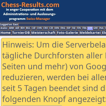
Logged on: Gast
Arabic
ARM
AZE
BIH
BUL
CAT
CHN
CRO
CZE
DEN
ENG
ESP
FAI
FIN
FRA
GER
GRE
INA
I
Home
TurnierDB
Meisterschaft
Foto-Galerie
Meldekartei
El
Hinweis: Um die Serverbel
tägliche Durchforsten aller 
Seiten und mehr) von Goog
reduzieren, werden bei alle
seit 5 Tagen beendet sind d
folgenden Knopf angezeigt