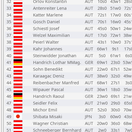
32
Orlov Konstantin
AUT
10s0
43w1
28s
33
Antenreiter Lena
AUT
28s0
51w0
72s
34
Katter Marlene
AUT
72s1
17w0
60s
35
Gosch Daniel
AUT
70s1
16w0
45s
36
Schiestl Josef
AUT
45s0
50w1
24w
37
Welzel Maximilian
AUT
17s0
72w1
38w
38
Peierl Walter
AUT
43s1
10w0
37s
39
Kahr Johannes
AUT
66w1
9s1
17s
40
Steinwidder Jonathan
AUT
5s0
61w1
6s0
41
Handrich Lothar MMag.
GER
69w1
23s0
53w
42
Sohn Benedikt
AUT
22w0
67s1
52w
43
Karaagac Deniz
AUT
38w0
32s0
49w
44
Reibenbacher Manfred
AUT
68w1
27s1
3s0
45
Wipauer Pascal
AUT
36w1
18s0
35w
46
Handrich Raoul
GER
23w0
69s1
21w
47
Seidler Felix
AUT
21w0
29s0
65s
48
Michor Emil
AUT
52s0
30s0
70w
49
Shibata Misaki
JPN
3s0
60w0
43s
50
Wagner Christian
AUT
20w0
36s0
68w
51
Schneeberger Bernhard
AUT
2w0
33s1
7w