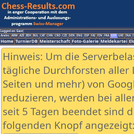
Logged on: Gast
Arabic
ARM
AZE
BIH
BUL
CAT
CHN
CRO
CZE
DEN
ENG
ESP
FAI
FIN
FRA
GER
GRE
INA
I
Home
TurnierDB
Meisterschaft
Foto-Galerie
Meldekartei
El
Hinweis: Um die Serverbela
tägliche Durchforsten aller 
Seiten und mehr) von Goog
reduzieren, werden bei alle
seit 5 Tagen beendet sind d
folgenden Knopf angezeigt