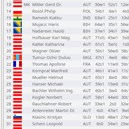
13
MK
Mitter Gerd Dr.
AUT
30w1
52s1
12w
14
Rosol Philip
POL
54s1
6w1
4s0
15
Ramesh Kukku
IND
63w1
25s1
10s
16
Mujacic Haris
BIH
64w1
35s1
56w
17
Nadarevic Hasib
BIH
37w1
34s1
39w
18
Hofbauer Karl Mag.
AUT
71s½
45w1
5s0
19
Katter Katharina
AUT
61s1
5w½
1s0
20
Wagner Oliver
AUT
50s1
56w0
58s
21
Tumur-Ochir Duluu
MGL
47s1
4w0
46s
22
Thomas Apolline
FRA
42s1
11w0
59s
23
Kornprat Manfred
AUT
46s1
41w1
11s
24
Mueller Helmut
AUT
65s1
8w0
36s
25
Hanser Michael
AUT
59s1
15w0
31s
26
Bachler Wilhelm Ing.
AUT
60s1
3w0
64s
27
Kogler Norbert
AUT
58s1
44w0
30s
28
Rauchlahner Robert
AUT
33w1
2s0
32w
29
Antenreiter Martin DI
AUT
4s0
47w1
9w
30
Klasinc Kristjan
SLO
13s0
48w1
27w
31
Schein Leopold
AUT
6s0
54w1
25w