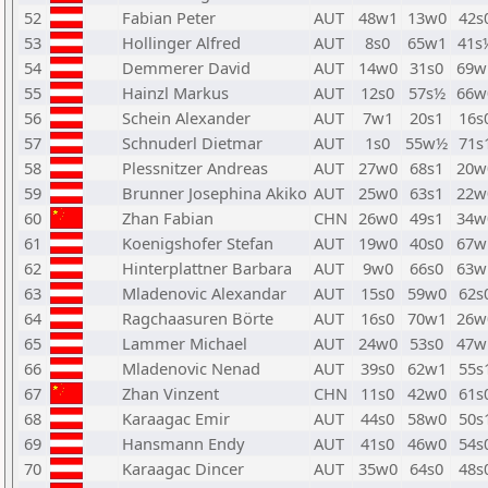
52
Fabian Peter
AUT
48w1
13w0
42s
53
Hollinger Alfred
AUT
8s0
65w1
41s
54
Demmerer David
AUT
14w0
31s0
69w
55
Hainzl Markus
AUT
12s0
57s½
66w
56
Schein Alexander
AUT
7w1
20s1
16s
57
Schnuderl Dietmar
AUT
1s0
55w½
71s
58
Plessnitzer Andreas
AUT
27w0
68s1
20w
59
Brunner Josephina Akiko
AUT
25w0
63s1
22w
60
Zhan Fabian
CHN
26w0
49s1
34w
61
Koenigshofer Stefan
AUT
19w0
40s0
67w
62
Hinterplattner Barbara
AUT
9w0
66s0
63w
63
Mladenovic Alexandar
AUT
15s0
59w0
62s
64
Ragchaasuren Börte
AUT
16s0
70w1
26w
65
Lammer Michael
AUT
24w0
53s0
47w
66
Mladenovic Nenad
AUT
39s0
62w1
55s
67
Zhan Vinzent
CHN
11s0
42w0
61s
68
Karaagac Emir
AUT
44s0
58w0
50s
69
Hansmann Endy
AUT
41s0
46w0
54s
70
Karaagac Dincer
AUT
35w0
64s0
48s