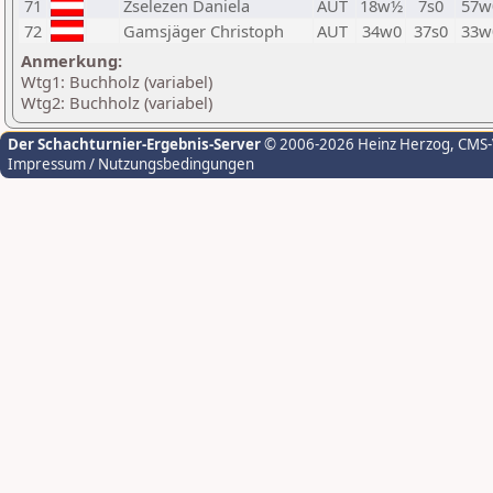
71
Zselezen Daniela
AUT
18w½
7s0
57w
72
Gamsjäger Christoph
AUT
34w0
37s0
33w
Anmerkung:
Wtg1: Buchholz (variabel)
Wtg2: Buchholz (variabel)
Der Schachturnier-Ergebnis-Server
© 2006-2026 Heinz Herzog
, CMS
Impressum / Nutzungsbedingungen