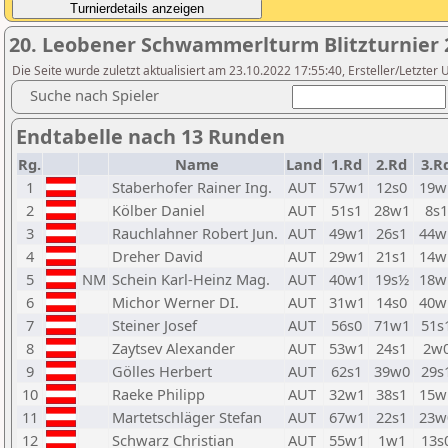
20. Leobener Schwammerlturm Blitzturnier 
Die Seite wurde zuletzt aktualisiert am 23.10.2022 17:55:40, Ersteller/Letzter 
Suche nach Spieler
Endtabelle nach 13 Runden
Rg.
Name
Land
1.Rd
2.Rd
3.R
1
Staberhofer Rainer Ing.
AUT
57w1
12s0
19w
2
Kölber Daniel
AUT
51s1
28w1
8s1
3
Rauchlahner Robert Jun.
AUT
49w1
26s1
44w
4
Dreher David
AUT
29w1
21s1
14w
5
NM
Schein Karl-Heinz Mag.
AUT
40w1
19s½
18w
6
Michor Werner DI.
AUT
31w1
14s0
40w
7
Steiner Josef
AUT
56s0
71w1
51s
8
Zaytsev Alexander
AUT
53w1
24s1
2w
9
Gölles Herbert
AUT
62s1
39w0
29s
10
Raeke Philipp
AUT
32w1
38s1
15w
11
Martetschläger Stefan
AUT
67w1
22s1
23w
12
Schwarz Christian
AUT
55w1
1w1
13s