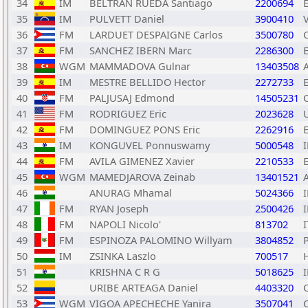
34
IM
BELTRAN RUEDA Santiago
2200694
35
IM
PULVETT Daniel
3900410
36
FM
LARDUET DESPAIGNE Carlos
3500780
37
FM
SANCHEZ IBERN Marc
2286300
38
WGM
MAMMADOVA Gulnar
13403508
39
IM
MESTRE BELLIDO Hector
2272733
40
FM
PALJUSAJ Edmond
14505231
41
FM
RODRIGUEZ Eric
2023628
42
FM
DOMINGUEZ PONS Eric
2262916
43
IM
KONGUVEL Ponnuswamy
5000548
44
FM
AVILA GIMENEZ Xavier
2210533
45
WGM
MAMEDJAROVA Zeinab
13401521
46
ANURAG Mhamal
5024366
47
FM
RYAN Joseph
2500426
48
FM
NAPOLI Nicolo'
813702
I
49
FM
ESPINOZA PALOMINO Willyam
3804852
50
IM
ZSINKA Laszlo
700517
51
KRISHNA C R G
5018625
52
URIBE ARTEAGA Daniel
4403320
53
WGM
VIGOA APECHECHE Yanira
3507041