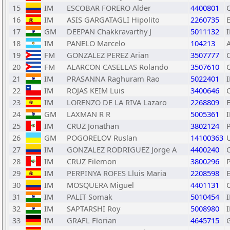
15
IM
ESCOBAR FORERO Alder
4400801
16
IM
ASIS GARGATAGLI Hipolito
2260735
17
GM
DEEPAN Chakkravarthy J
5011132
18
IM
PANELO Marcelo
104213
19
FM
GONZALEZ PEREZ Arian
3507777
20
FM
ALARCON CASELLAS Rolando
3507610
21
IM
PRASANNA Raghuram Rao
5022401
22
IM
ROJAS KEIM Luis
3400646
23
IM
LORENZO DE LA RIVA Lazaro
2268809
24
GM
LAXMAN R R
5005361
25
IM
CRUZ Jonathan
3802124
26
GM
POGORELOV Ruslan
14100363
27
IM
GONZALEZ RODRIGUEZ Jorge A
4400240
28
IM
CRUZ Filemon
3800296
29
IM
PERPINYA ROFES Lluis Maria
2208598
30
IM
MOSQUERA Miguel
4401131
31
IM
PALIT Somak
5010454
32
IM
SAPTARSHI Roy
5008980
33
IM
GRAFL Florian
4645715