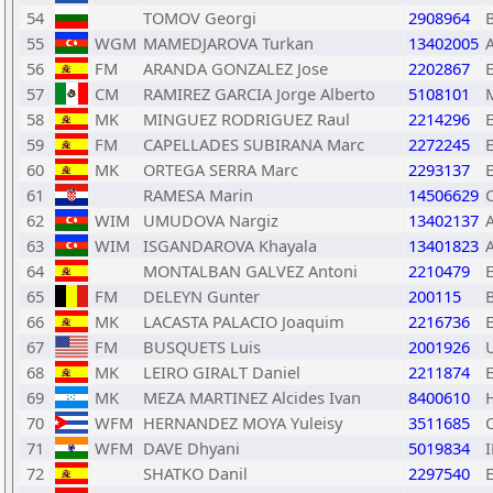
54
TOMOV Georgi
2908964
55
WGM
MAMEDJAROVA Turkan
13402005
56
FM
ARANDA GONZALEZ Jose
2202867
57
CM
RAMIREZ GARCIA Jorge Alberto
5108101
58
MK
MINGUEZ RODRIGUEZ Raul
2214296
59
FM
CAPELLADES SUBIRANA Marc
2272245
60
MK
ORTEGA SERRA Marc
2293137
61
RAMESA Marin
14506629
62
WIM
UMUDOVA Nargiz
13402137
63
WIM
ISGANDAROVA Khayala
13401823
64
MONTALBAN GALVEZ Antoni
2210479
65
FM
DELEYN Gunter
200115
66
MK
LACASTA PALACIO Joaquim
2216736
67
FM
BUSQUETS Luis
2001926
68
MK
LEIRO GIRALT Daniel
2211874
69
MK
MEZA MARTINEZ Alcides Ivan
8400610
70
WFM
HERNANDEZ MOYA Yuleisy
3511685
71
WFM
DAVE Dhyani
5019834
72
SHATKO Danil
2297540