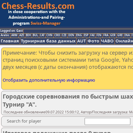
Logged on: Gast
Arabic
ARM
AZE
BIH
BUL
CAT
CHN
CRO
CZE
DEN
ENG
ESP
FAI
FIN
FRA
GER
GRE
INA
I
Главная
Турнирная база данных
AUT
Фото
ЧАВО
Онлайн
Примечание: Чтобы снизить загрузку на сервер и
страниц поисковыми системами типа Google, Yaho
двух месяцев (с даты окончания) отображаются по
Отобразить дополнительную информацию
Городские соревнования по быстрым ша
Турнир "А".
Последнее обновление09.07.2022 15:00:12, Автор/Последняя загрузка: M
Search for player