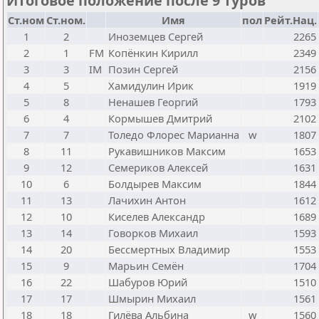
Итоговое положение после 9 туров
Ст.ном
Ст.ном.
Имя
пол
Рейт.Нац.
1
2
Иноземцев Сергей
2265
2
1
FM
Копёнкин Кирилл
2349
3
3
IM
Позин Сергей
2156
4
5
Хамидулин Ирик
1919
5
8
Ненашев Георгий
1793
6
4
Кормышев Дмитрий
2102
7
7
Толедо Флорес Марианна
w
1807
8
11
Рукавишников Максим
1653
9
12
Семериков Алексей
1631
10
6
Болдырев Максим
1844
11
13
Лачихин Антон
1612
12
10
Киселев Александр
1689
13
14
Говорков Михаил
1593
14
20
Бессмертных Владимир
1553
15
9
Марьин Семён
1704
16
22
Шабуров Юрий
1510
17
17
Шмырин Михаил
1561
18
18
Гилёва Альбина
w
1560