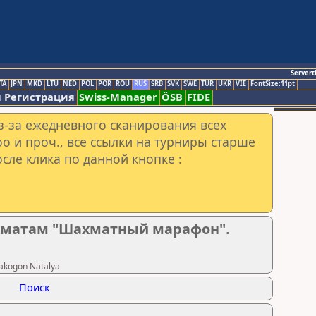
Servert
TA
JPN
MKD
LTU
NED
POL
POR
ROU
RUS
SRB
SVK
SWE
TUR
UKR
VIE
FontSize:11pt
 Регистрация
Swiss-Manager
ÖSB
FIDE
з-за ежедневного сканирования всех
o и проч., все ссылки на турниры старше
сле клика по данной кнопке :
хматам "Шахматный марафон".
akogon Natalya
Поиск