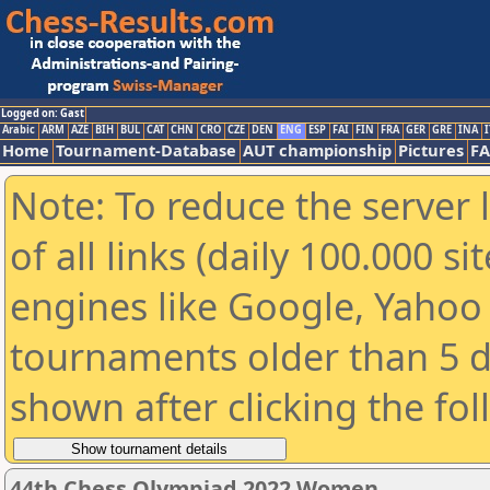
Logged on: Gast
Arabic
ARM
AZE
BIH
BUL
CAT
CHN
CRO
CZE
DEN
ENG
ESP
FAI
FIN
FRA
GER
GRE
INA
I
Home
Tournament-Database
AUT championship
Pictures
F
Note: To reduce the server 
of all links (daily 100.000 s
engines like Google, Yahoo a
tournaments older than 5 d
shown after clicking the fo
44th Chess Olympiad 2022 Women