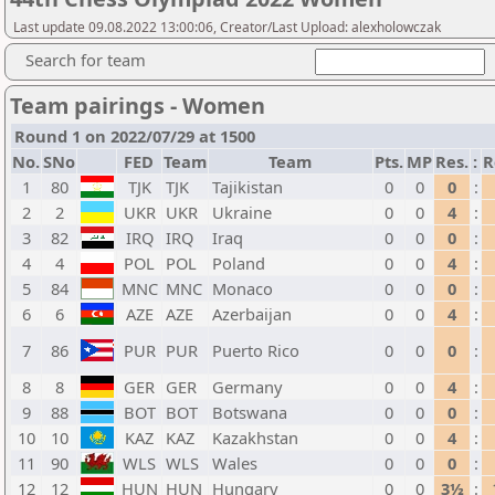
Last update 09.08.2022 13:00:06, Creator/Last Upload: alexholowczak
Search for team
Team pairings - Women
Round 1 on 2022/07/29 at 1500
No.
SNo
FED
Team
Team
Pts.
MP
Res.
:
R
1
80
TJK
TJK
Tajikistan
0
0
0
:
2
2
UKR
UKR
Ukraine
0
0
4
:
3
82
IRQ
IRQ
Iraq
0
0
0
:
4
4
POL
POL
Poland
0
0
4
:
5
84
MNC
MNC
Monaco
0
0
0
:
6
6
AZE
AZE
Azerbaijan
0
0
4
:
7
86
PUR
PUR
Puerto Rico
0
0
0
:
8
8
GER
GER
Germany
0
0
4
:
9
88
BOT
BOT
Botswana
0
0
0
:
10
10
KAZ
KAZ
Kazakhstan
0
0
4
:
11
90
WLS
WLS
Wales
0
0
0
:
12
12
HUN
HUN
Hungary
0
0
3½
: