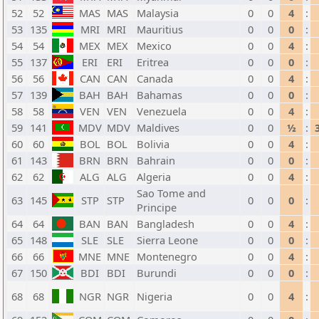
52
52
MAS
MAS
Malaysia
0
0
4
:
53
135
MRI
MRI
Mauritius
0
0
0
:
54
54
MEX
MEX
Mexico
0
0
4
:
55
137
ERI
ERI
Eritrea
0
0
0
:
56
56
CAN
CAN
Canada
0
0
4
:
57
139
BAH
BAH
Bahamas
0
0
0
:
58
58
VEN
VEN
Venezuela
0
0
4
:
59
141
MDV
MDV
Maldives
0
0
½
:
60
60
BOL
BOL
Bolivia
0
0
4
:
61
143
BRN
BRN
Bahrain
0
0
0
:
62
62
ALG
ALG
Algeria
0
0
4
:
Sao Tome and
63
145
STP
STP
0
0
0
:
Principe
64
64
BAN
BAN
Bangladesh
0
0
4
:
65
148
SLE
SLE
Sierra Leone
0
0
0
:
66
66
MNE
MNE
Montenegro
0
0
4
:
67
150
BDI
BDI
Burundi
0
0
0
:
68
68
NGR
NGR
Nigeria
0
0
4
: