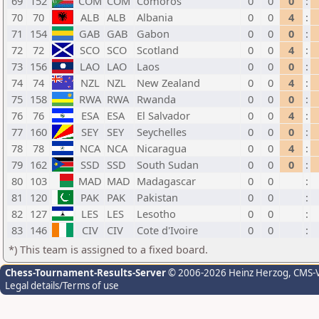
69
152
COM
COM
Comoros
0
0
0
:
70
70
ALB
ALB
Albania
0
0
4
:
71
154
GAB
GAB
Gabon
0
0
0
:
72
72
SCO
SCO
Scotland
0
0
4
:
73
156
LAO
LAO
Laos
0
0
0
:
74
74
NZL
NZL
New Zealand
0
0
4
:
75
158
RWA
RWA
Rwanda
0
0
0
:
76
76
ESA
ESA
El Salvador
0
0
4
:
77
160
SEY
SEY
Seychelles
0
0
0
:
78
78
NCA
NCA
Nicaragua
0
0
4
:
79
162
SSD
SSD
South Sudan
0
0
0
:
80
103
MAD
MAD
Madagascar
0
0
:
81
120
PAK
PAK
Pakistan
0
0
:
82
127
LES
LES
Lesotho
0
0
:
83
146
CIV
CIV
Cote d'Ivoire
0
0
:
*) This team is assigned to a fixed board.
Chess-Tournament-Results-Server
© 2006-2026 Heinz Herzog
, CMS-
Legal details/Terms of use