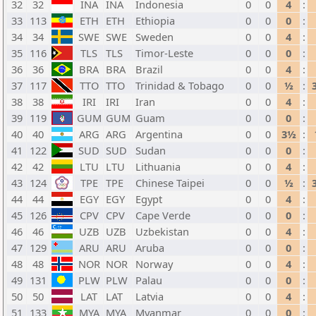
32
32
INA
INA
Indonesia
0
0
4
:
33
113
ETH
ETH
Ethiopia
0
0
0
:
34
34
SWE
SWE
Sweden
0
0
4
:
35
116
TLS
TLS
Timor-Leste
0
0
0
:
36
36
BRA
BRA
Brazil
0
0
4
:
37
117
TTO
TTO
Trinidad & Tobago
0
0
½
:
38
38
IRI
IRI
Iran
0
0
4
:
39
119
GUM
GUM
Guam
0
0
0
:
40
40
ARG
ARG
Argentina
0
0
3½
:
41
122
SUD
SUD
Sudan
0
0
0
:
42
42
LTU
LTU
Lithuania
0
0
4
:
43
124
TPE
TPE
Chinese Taipei
0
0
½
:
44
44
EGY
EGY
Egypt
0
0
4
:
45
126
CPV
CPV
Cape Verde
0
0
0
:
46
46
UZB
UZB
Uzbekistan
0
0
4
:
47
129
ARU
ARU
Aruba
0
0
0
:
48
48
NOR
NOR
Norway
0
0
4
:
49
131
PLW
PLW
Palau
0
0
0
:
50
50
LAT
LAT
Latvia
0
0
4
:
51
133
MYA
MYA
Myanmar
0
0
0
: