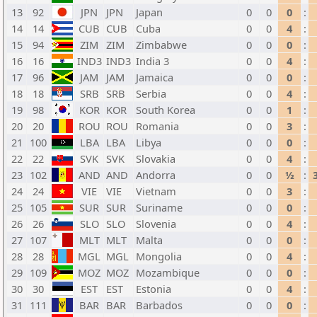
13
92
JPN
JPN
Japan
0
0
0
:
14
14
CUB
CUB
Cuba
0
0
4
:
15
94
ZIM
ZIM
Zimbabwe
0
0
0
:
16
16
IND3
IND3
India 3
0
0
4
:
17
96
JAM
JAM
Jamaica
0
0
0
:
18
18
SRB
SRB
Serbia
0
0
4
:
19
98
KOR
KOR
South Korea
0
0
1
:
20
20
ROU
ROU
Romania
0
0
3
:
21
100
LBA
LBA
Libya
0
0
0
:
22
22
SVK
SVK
Slovakia
0
0
4
:
23
102
AND
AND
Andorra
0
0
½
:
24
24
VIE
VIE
Vietnam
0
0
3
:
25
105
SUR
SUR
Suriname
0
0
0
:
26
26
SLO
SLO
Slovenia
0
0
4
:
27
107
MLT
MLT
Malta
0
0
0
:
28
28
MGL
MGL
Mongolia
0
0
4
:
29
109
MOZ
MOZ
Mozambique
0
0
0
:
30
30
EST
EST
Estonia
0
0
4
:
31
111
BAR
BAR
Barbados
0
0
0
: