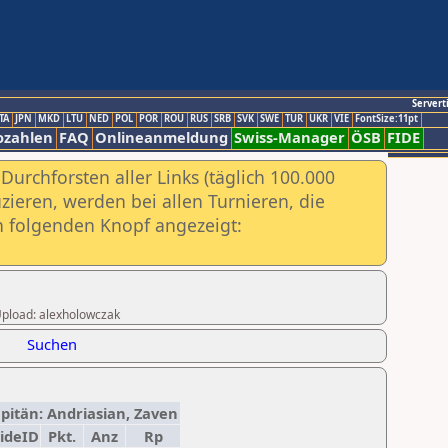
Servert
TA
JPN
MKD
LTU
NED
POL
POR
ROU
RUS
SRB
SVK
SWE
TUR
UKR
VIE
FontSize:11pt
ozahlen
FAQ
Onlineanmeldung
Swiss-Manager
ÖSB
FIDE
urchforsten aller Links (täglich 100.000
ieren, werden bei allen Turnieren, die
ch folgenden Knopf angezeigt:
 Upload: alexholowczak
Suchen
apitän: Andriasian, Zaven
ideID
Pkt.
Anz
Rp