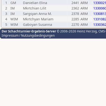
1
GM
Danielian Elina
2441
ARM
133002
2
IM
Mkrtchian Lilit
2362
ARM
133006
3
IM
Sargsyan Anna M.
2378
ARM
133081
4
WIM
Mkrtchyan Mariam
2285
ARM
133108
5
WIM
Gaboyan Susanna
2270
ARM
133036
Der Schachturnier-Ergebnis-Server
© 2006-2026 Heinz Herzog
, CMS
Impressum / Nutzungsbedingungen