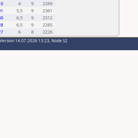
10
4
9
2269
01
5,5
9
2361
30
6,5
9
2312
28
6,5
9
2285
27
6
8
2226
-Version 14.07.2026 13:23, Node S2