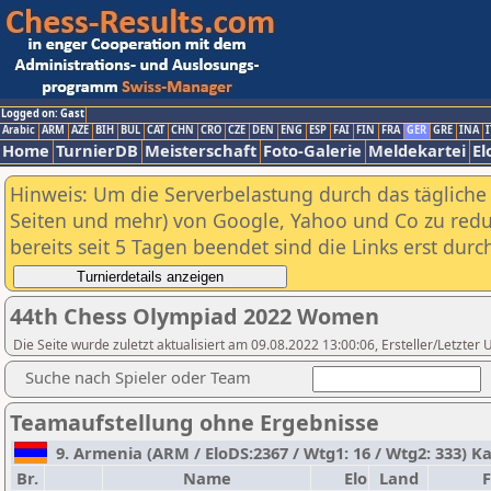
Logged on: Gast
Arabic
ARM
AZE
BIH
BUL
CAT
CHN
CRO
CZE
DEN
ENG
ESP
FAI
FIN
FRA
GER
GRE
INA
I
Home
TurnierDB
Meisterschaft
Foto-Galerie
Meldekartei
El
Hinweis: Um die Serverbelastung durch das tägliche D
Seiten und mehr) von Google, Yahoo und Co zu reduz
bereits seit 5 Tagen beendet sind die Links erst dur
44th Chess Olympiad 2022 Women
Die Seite wurde zuletzt aktualisiert am 09.08.2022 13:00:06, Ersteller/Letzter
Suche nach Spieler oder Team
Teamaufstellung ohne Ergebnisse
9. Armenia (ARM / EloDS:2367 / Wtg1: 16 / Wtg2: 333) K
Br.
Name
Elo
Land
F