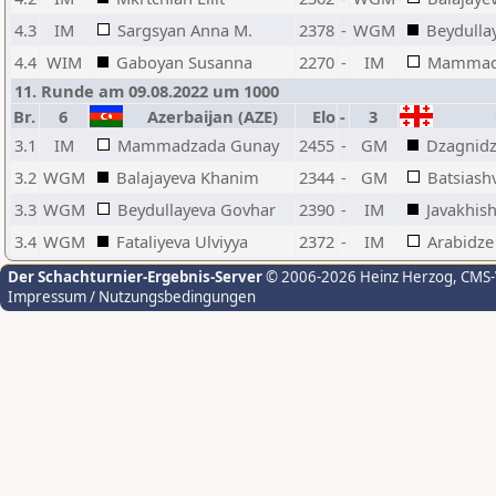
4.3
IM
Sargsyan Anna M.
2378
-
WGM
Beydulla
4.4
WIM
Gaboyan Susanna
2270
-
IM
Mammado
11. Runde am 09.08.2022 um 1000
Br.
6
Azerbaijan (AZE)
Elo
-
3
G
3.1
IM
Mammadzada Gunay
2455
-
GM
Dzagnid
3.2
WGM
Balajayeva Khanim
2344
-
GM
Batsiashv
3.3
WGM
Beydullayeva Govhar
2390
-
IM
Javakhish
3.4
WGM
Fataliyeva Ulviyya
2372
-
IM
Arabidze
Der Schachturnier-Ergebnis-Server
© 2006-2026 Heinz Herzog
, CMS
Impressum / Nutzungsbedingungen