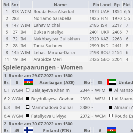
Rd.
Snr
Name
Elo
Land
Rp
Pkt.
1
313
WCM
Rouda Essa Alserkal
1874
UAE
1854
6,5
2
283
Norlamo Sarabella
1925
FIN
1970
5,5
4
147
WIM
Lahav Michal
2185
ISR
2217
7
5
27
IM
Buksa Nataliya
2401
UKR
2406
7
6
72
IM
Nakhbayeva Guliskhan
2329
KAZ
2268
6
7
28
IM
Tania Sachdev
2399
IND
2441
8
8
145
WIM
Lehaci Miruna-Daria
2193
ROU
2154
6
11
19
IM
Arabidze Meri
2426
GEO
2204
4
Spielerpaarungen - Women
1. Runde am 29.07.2022 um 1500
Br.
6
Azerbaijan (AZE)
Elo
-
85
United 
6.1
WGM
Balajayeva Khanim
2344
-
WFM
Al Manso
6.2
WGM
Beydullayeva Govhar
2390
-
WFM
Al Maama
6.3
IM
Mammadova Gulnar
2380
-
Almaini 
6.4
WGM
Fataliyeva Ulviyya
2372
-
WCM
Rouda Es
2. Runde am 30.07.2022 um 1500
Br.
45
Finland (FIN)
Elo
-
6
Az