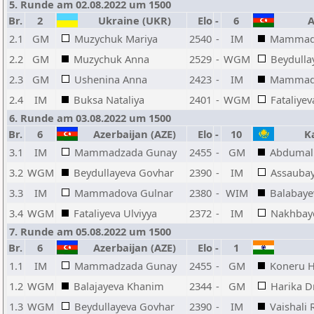
5. Runde am 02.08.2022 um 1500
Br.
2
Ukraine (UKR)
Elo
-
6
Az
2.1
GM
Muzychuk Mariya
2540
-
IM
Mammad
2.2
GM
Muzychuk Anna
2529
-
WGM
Beydulla
2.3
GM
Ushenina Anna
2423
-
IM
Mammado
2.4
IM
Buksa Nataliya
2401
-
WGM
Fataliyev
6. Runde am 03.08.2022 um 1500
Br.
6
Azerbaijan (AZE)
Elo
-
10
Ka
3.1
IM
Mammadzada Gunay
2455
-
GM
Abdumal
3.2
WGM
Beydullayeva Govhar
2390
-
IM
Assaubay
3.3
IM
Mammadova Gulnar
2380
-
WIM
Balabaye
3.4
WGM
Fataliyeva Ulviyya
2372
-
IM
Nakhbay
7. Runde am 05.08.2022 um 1500
Br.
6
Azerbaijan (AZE)
Elo
-
1
1.1
IM
Mammadzada Gunay
2455
-
GM
Koneru 
1.2
WGM
Balajayeva Khanim
2344
-
GM
Harika D
1.3
WGM
Beydullayeva Govhar
2390
-
IM
Vaishali 