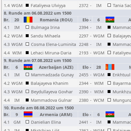
1.4
WGM
Fataliyeva Ulviyya
2372
-
IM
Tania Sa
8. Runde am 06.08.2022 um 1500
Br.
20
Romania (ROU)
Elo
-
6
Az
4.1
IM
Bulmaga Irina
2394
-
IM
Mammad
4.2
WGM
Sandu Mihaela
2297
-
WGM
Balajaye
4.3
WGM
Cosma Elena-Luminita
2248
-
IM
Mammado
4.4
WIM
Lehaci Miruna-Daria
2193
-
WGM
Fataliyev
9. Runde am 07.08.2022 um 1500
Br.
6
Azerbaijan (AZE)
Elo
-
28
M
4.1
IM
Mammadzada Gunay
2455
-
WGM
Enkhtuul 
4.2
WGM
Balajayeva Khanim
2344
-
WIM
Bayarmaa
4.3
WGM
Beydullayeva Govhar
2390
-
WIM
Munkhzu
4.4
IM
Mammadova Gulnar
2380
-
WCM
Mungunz
10. Runde am 08.08.2022 um 1500
Br.
9
Armenia (ARM)
Elo
-
6
Az
4.1
GM
Danielian Elina
2441
-
IM
Mammad
4.2
IM
Mkrtchian Lilit
2362
-
WGM
Balajaye