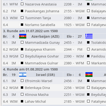
6.1
WFM
Nazarova Anastasia
2208
-
IM
Mammad
6.2
FM
Paasikangas Johanna
2155
-
WGM
Balajaye
6.3
WIM
Tuominen Tanja
2080
-
IM
Mammado
6.4
Norlamo Sarabella
1925
-
WGM
Fataliyev
3. Runde am 31.07.2022 um 1500
Br.
6
Azerbaijan (AZE)
Elo
-
27
6.1
IM
Mammadzada Gunay
2455
-
IM
Tsolakid
6.2
WGM
Balajayeva Khanim
2344
-
FM
Avramido
6.3
WGM
Beydullayeva Govhar
2390
-
WIM
Pavlidou 
6.4
IM
Mammadova Gulnar
2380
-
WFM
Markanto
4. Runde am 01.08.2022 um 1500
Br.
19
Israel (ISR)
Elo
-
6
Az
6.1
IM
Efroimski Marsel
2456
-
IM
Mammad
6.2
WGM
Belenkaya Dina
2256
-
WGM
Balajaye
6.3
IM
Klinova Masha
2251
-
WGM
Beydulla
6.4
WIM
Lahav Michal
2185
-
WGM
Fataliyev