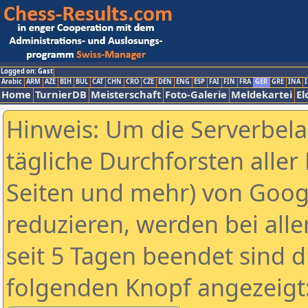
Logged on: Gast
Arabic
ARM
AZE
BIH
BUL
CAT
CHN
CRO
CZE
DEN
ENG
ESP
FAI
FIN
FRA
GER
GRE
INA
I
Home
TurnierDB
Meisterschaft
Foto-Galerie
Meldekartei
El
Hinweis: Um die Serverbel
tägliche Durchforsten aller 
Seiten und mehr) von Goog
reduzieren, werden bei alle
seit 5 Tagen beendet sind d
folgenden Knopf angezeigt