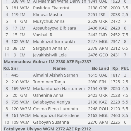
1
338
WFM
Al Maamari Wafia Darwish
1841
UAE
1923
6
3
181
WIM
Pavlidou Ekaterini
2138
GRE
2000
3,5
4
119
IM
Klinova Masha
2251
ISR
2038
2,5
5
4
GM
Muzychuk Anna
2529
UKR
2472
7
6
17
IM
Assaubayeva Bibisara
2436
KAZ
2428
8
7
15
IM
Vaishali R
2442
IND
2452
7,5
9
102
WIM
Munkhzul Turmunkh
2277
MGL
2347
8
10
38
IM
Sargsyan Anna M.
2378
ARM
2312
6,5
11
9
IM
Javakhishvili Lela
2476
GEO
2431
7
Mammadova Gulnar IM 2380 AZE Rp:2337
Rd.
Snr
Name
Elo
Land
Rp
Pkt.
1
445
Almaini Aishah Sarhan
1615
UAE
1817
3
2
210
WIM
Tuominen Tanja
2080
FIN
1725
2,5
3
169
WFM
Markantonaki Haritomeni
2154
GRE
2050
4,5
5
20
GM
Ushenina Anna
2423
UKR
2528
7,5
6
795
WIM
Balabayeva Xeniya
2198
KAZ
2228
5,5
8
120
WGM
Cosma Elena-Luminita
2248
ROU
2120
5,5
9
161
WCM
Mungunzul Bat-Erdene
2163
MGL
2460
8,5
10
109
WIM
Gaboyan Susanna
2270
ARM
2226
6
Fataliyeva Ulviyya WGM 2372 AZE Rp:2312