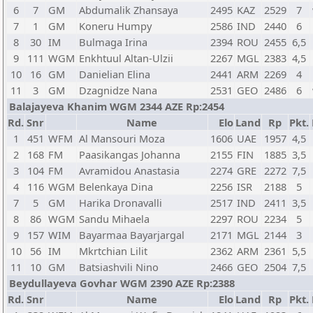
6
7
GM
Abdumalik Zhansaya
2495
KAZ
2529
7
7
1
GM
Koneru Humpy
2586
IND
2440
6
8
30
IM
Bulmaga Irina
2394
ROU
2455
6,5
9
111
WGM
Enkhtuul Altan-Ulzii
2267
MGL
2383
4,5
10
16
GM
Danielian Elina
2441
ARM
2269
4
11
3
GM
Dzagnidze Nana
2531
GEO
2486
6
Balajayeva Khanim WGM 2344 AZE Rp:2454
Rd.
Snr
Name
Elo
Land
Rp
Pkt.
1
451
WFM
Al Mansouri Moza
1606
UAE
1957
4,5
2
168
FM
Paasikangas Johanna
2155
FIN
1885
3,5
3
104
FM
Avramidou Anastasia
2274
GRE
2272
7,5
4
116
WGM
Belenkaya Dina
2256
ISR
2188
5
7
5
GM
Harika Dronavalli
2517
IND
2411
3,5
8
86
WGM
Sandu Mihaela
2297
ROU
2234
5
9
157
WIM
Bayarmaa Bayarjargal
2171
MGL
2144
3
10
56
IM
Mkrtchian Lilit
2362
ARM
2361
5,5
11
10
GM
Batsiashvili Nino
2466
GEO
2504
7,5
Beydullayeva Govhar WGM 2390 AZE Rp:2388
Rd.
Snr
Name
Elo
Land
Rp
Pkt.