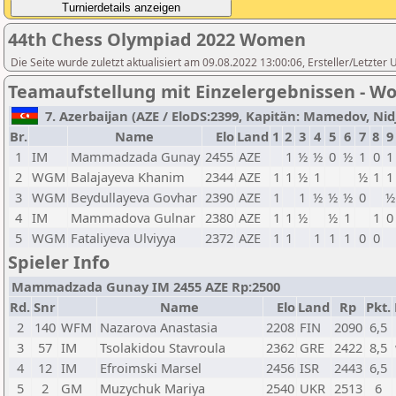
44th Chess Olympiad 2022 Women
Die Seite wurde zuletzt aktualisiert am 09.08.2022 13:00:06, Ersteller/Letzter
Teamaufstellung mit Einzelergebnissen - 
7. Azerbaijan (AZE / EloDS:2399, Kapitän: Mamedov, Nidj
Br.
Name
Elo
Land
1
2
3
4
5
6
7
8
9
1
IM
Mammadzada Gunay
2455
AZE
1
½
½
0
½
1
0
1
2
WGM
Balajayeva Khanim
2344
AZE
1
1
½
1
½
1
1
3
WGM
Beydullayeva Govhar
2390
AZE
1
1
½
½
½
0
½
4
IM
Mammadova Gulnar
2380
AZE
1
1
½
½
1
1
0
5
WGM
Fataliyeva Ulviyya
2372
AZE
1
1
1
1
1
0
0
Spieler Info
Mammadzada Gunay IM 2455 AZE Rp:2500
Rd.
Snr
Name
Elo
Land
Rp
Pkt.
2
140
WFM
Nazarova Anastasia
2208
FIN
2090
6,5
3
57
IM
Tsolakidou Stavroula
2362
GRE
2422
8,5
4
12
IM
Efroimski Marsel
2456
ISR
2443
6,5
5
2
GM
Muzychuk Mariya
2540
UKR
2513
6