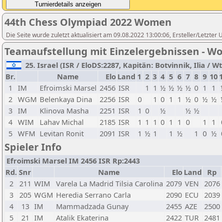
44th Chess Olympiad 2022 Women
Die Seite wurde zuletzt aktualisiert am 09.08.2022 13:00:06, Ersteller/Letzter
Teamaufstellung mit Einzelergebnissen - 
25. Israel (ISR / EloDS:2287, Kapitän: Botvinnik, Ilia / Wt
Br.
Name
Elo
Land
1
2
3
4
5
6
7
8
9
10
1
IM
Efroimski Marsel
2456
ISR
1
1
½
½
½
½
0
1
1
2
WGM
Belenkaya Dina
2256
ISR
0
1
0
1
1
½
0
½
½
3
IM
Klinova Masha
2251
ISR
1
0
½
½
½
4
WIM
Lahav Michal
2185
ISR
1
1
1
0
1
1
0
1
1
5
WFM
Levitan Ronit
2091
ISR
1
½
1
1
½
1
0
½
Spieler Info
Efroimski Marsel IM 2456 ISR Rp:2443
Rd.
Snr
Name
Elo
Land
Rp
2
211
WIM
Varela La Madrid Tilsia Carolina
2079
VEN
2076
3
205
WGM
Heredia Serrano Carla
2090
ECU
2039
4
13
IM
Mammadzada Gunay
2455
AZE
2500
5
21
IM
Atalik Ekaterina
2422
TUR
2481