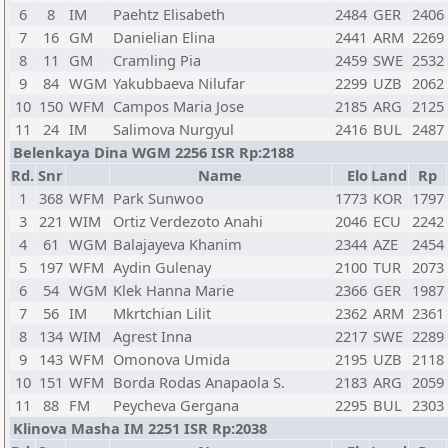
6
8
IM
Paehtz Elisabeth
2484
GER
2406
7
16
GM
Danielian Elina
2441
ARM
2269
8
11
GM
Cramling Pia
2459
SWE
2532
9
84
WGM
Yakubbaeva Nilufar
2299
UZB
2062
10
150
WFM
Campos Maria Jose
2185
ARG
2125
11
24
IM
Salimova Nurgyul
2416
BUL
2487
Belenkaya Dina WGM 2256 ISR Rp:2188
Rd.
Snr
Name
Elo
Land
Rp
1
368
WFM
Park Sunwoo
1773
KOR
1797
3
221
WIM
Ortiz Verdezoto Anahi
2046
ECU
2242
4
61
WGM
Balajayeva Khanim
2344
AZE
2454
5
197
WFM
Aydin Gulenay
2100
TUR
2073
6
54
WGM
Klek Hanna Marie
2366
GER
1987
7
56
IM
Mkrtchian Lilit
2362
ARM
2361
8
134
WIM
Agrest Inna
2217
SWE
2289
9
143
WFM
Omonova Umida
2195
UZB
2118
10
151
WFM
Borda Rodas Anapaola S.
2183
ARG
2059
11
88
FM
Peycheva Gergana
2295
BUL
2303
Klinova Masha IM 2251 ISR Rp:2038