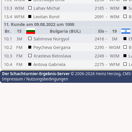
13.3
WIM
Lahav Michal
2185
-
WIM
S
13.4
WFM
Levitan Ronit
2091
-
WIM
B
11. Runde am 09.08.2022 um 1000
Br.
15
Bulgaria (BUL)
Elo
-
19
10.1
IM
Salimova Nurgyul
2416
-
IM
E
10.2
FM
Peycheva Gergana
2295
-
WGM
B
10.3
FM
Krasteva Beloslava
2249
-
WIM
L
10.4
FM
Antova Gabriela
2275
-
WFM
L
Der Schachturnier-Ergebnis-Server
© 2006-2026 Heinz Herzog
, CMS
Impressum / Nutzungsbedingungen