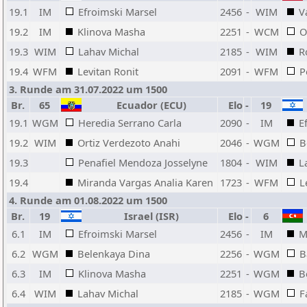
19.1
IM
Efroimski Marsel
2456
-
WIM
V
19.2
IM
Klinova Masha
2251
-
WCM
O
19.3
WIM
Lahav Michal
2185
-
WIM
R
19.4
WFM
Levitan Ronit
2091
-
WFM
P
3. Runde am 31.07.2022 um 1500
Br.
65
Ecuador (ECU)
Elo
-
19
19.1
WGM
Heredia Serrano Carla
2090
-
IM
E
19.2
WIM
Ortiz Verdezoto Anahi
2046
-
WGM
B
19.3
Penafiel Mendoza Josselyne
1804
-
WIM
L
19.4
Miranda Vargas Analia Karen
1723
-
WFM
L
4. Runde am 01.08.2022 um 1500
Br.
19
Israel (ISR)
Elo
-
6
6.1
IM
Efroimski Marsel
2456
-
IM
M
6.2
WGM
Belenkaya Dina
2256
-
WGM
B
6.3
IM
Klinova Masha
2251
-
WGM
B
6.4
WIM
Lahav Michal
2185
-
WGM
F