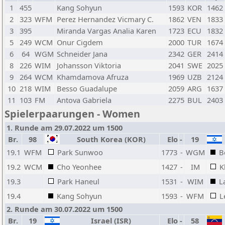
1
455
Kang Sohyun
1593
KOR
1462
2
323
WFM
Perez Hernandez Vicmary C.
1862
VEN
1833
3
395
Miranda Vargas Analia Karen
1723
ECU
1832
5
249
WCM
Onur Cigdem
2000
TUR
1674
6
64
WGM
Schneider Jana
2342
GER
2414
8
226
WIM
Johansson Viktoria
2041
SWE
2025
9
264
WCM
Khamdamova Afruza
1969
UZB
2124
10
218
WIM
Besso Guadalupe
2059
ARG
1637
11
103
FM
Antova Gabriela
2275
BUL
2403
Spielerpaarungen - Women
1. Runde am 29.07.2022 um 1500
Br.
98
South Korea (KOR)
Elo
-
19
19.1
WFM
Park Sunwoo
1773
-
WGM
B
19.2
WCM
Cho Yeonhee
1427
-
IM
K
19.3
Park Haneul
1531
-
WIM
L
19.4
Kang Sohyun
1593
-
WFM
L
2. Runde am 30.07.2022 um 1500
Br.
19
Israel (ISR)
Elo
-
58