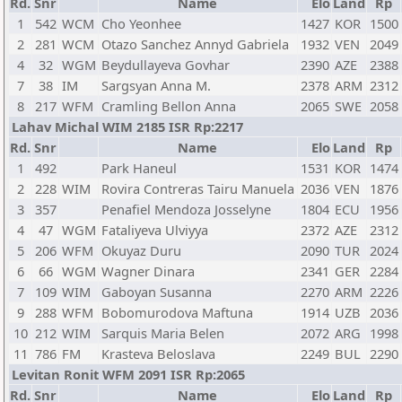
Rd.
Snr
Name
Elo
Land
Rp
1
542
WCM
Cho Yeonhee
1427
KOR
1500
2
281
WCM
Otazo Sanchez Annyd Gabriela
1932
VEN
2049
4
32
WGM
Beydullayeva Govhar
2390
AZE
2388
7
38
IM
Sargsyan Anna M.
2378
ARM
2312
8
217
WFM
Cramling Bellon Anna
2065
SWE
2058
Lahav Michal WIM 2185 ISR Rp:2217
Rd.
Snr
Name
Elo
Land
Rp
1
492
Park Haneul
1531
KOR
1474
2
228
WIM
Rovira Contreras Tairu Manuela
2036
VEN
1876
3
357
Penafiel Mendoza Josselyne
1804
ECU
1956
4
47
WGM
Fataliyeva Ulviyya
2372
AZE
2312
5
206
WFM
Okuyaz Duru
2090
TUR
2024
6
66
WGM
Wagner Dinara
2341
GER
2284
7
109
WIM
Gaboyan Susanna
2270
ARM
2226
9
288
WFM
Bobomurodova Maftuna
1914
UZB
2036
10
212
WIM
Sarquis Maria Belen
2072
ARG
1998
11
786
FM
Krasteva Beloslava
2249
BUL
2290
Levitan Ronit WFM 2091 ISR Rp:2065
Rd.
Snr
Name
Elo
Land
Rp