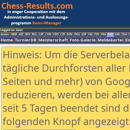
Logged on: Gast
Arabic
ARM
AZE
BIH
BUL
CAT
CHN
CRO
CZE
DEN
ENG
ESP
FAI
FIN
FRA
GER
GRE
INA
I
Home
TurnierDB
Meisterschaft
Foto-Galerie
Meldekartei
El
Hinweis: Um die Serverbel
tägliche Durchforsten aller 
Seiten und mehr) von Goog
reduzieren, werden bei alle
seit 5 Tagen beendet sind d
folgenden Knopf angezeigt