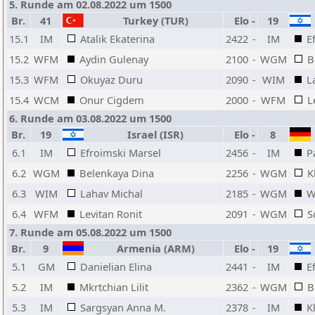
5. Runde am 02.08.2022 um 1500
Br.
41
Turkey (TUR)
Elo
-
19
15.1
IM
Atalik Ekaterina
2422
-
IM
E
15.2
WFM
Aydin Gulenay
2100
-
WGM
B
15.3
WFM
Okuyaz Duru
2090
-
WIM
L
15.4
WCM
Onur Cigdem
2000
-
WFM
L
6. Runde am 03.08.2022 um 1500
Br.
19
Israel (ISR)
Elo
-
8
6.1
IM
Efroimski Marsel
2456
-
IM
P
6.2
WGM
Belenkaya Dina
2256
-
WGM
K
6.3
WIM
Lahav Michal
2185
-
WGM
W
6.4
WFM
Levitan Ronit
2091
-
WGM
S
7. Runde am 05.08.2022 um 1500
Br.
9
Armenia (ARM)
Elo
-
19
5.1
GM
Danielian Elina
2441
-
IM
E
5.2
IM
Mkrtchian Lilit
2362
-
WGM
B
5.3
IM
Sargsyan Anna M.
2378
-
IM
K