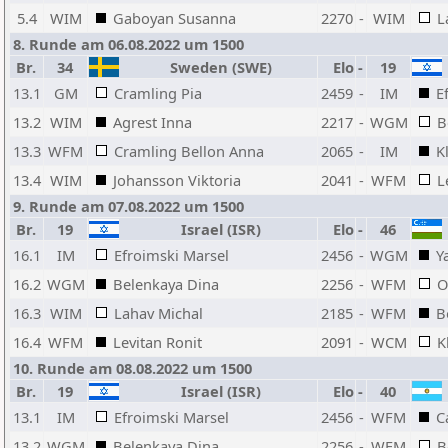
5.4
WIM
Gaboyan Susanna
2270
-
WIM
L
8. Runde am 06.08.2022 um 1500
Br.
34
Sweden (SWE)
Elo
-
19
13.1
GM
Cramling Pia
2459
-
IM
E
13.2
WIM
Agrest Inna
2217
-
WGM
B
13.3
WFM
Cramling Bellon Anna
2065
-
IM
K
13.4
WIM
Johansson Viktoria
2041
-
WFM
L
9. Runde am 07.08.2022 um 1500
Br.
19
Israel (ISR)
Elo
-
46
16.1
IM
Efroimski Marsel
2456
-
WGM
Y
16.2
WGM
Belenkaya Dina
2256
-
WFM
O
16.3
WIM
Lahav Michal
2185
-
WFM
B
16.4
WFM
Levitan Ronit
2091
-
WCM
K
10. Runde am 08.08.2022 um 1500
Br.
19
Israel (ISR)
Elo
-
40
13.1
IM
Efroimski Marsel
2456
-
WFM
C
13.2
WGM
Belenkaya Dina
2256
-
WFM
B