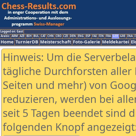
Logged on: Gast
Arabic
ARM
AZE
BIH
BUL
CAT
CHN
CRO
CZE
DEN
ENG
ESP
FAI
FIN
FRA
GER
GRE
INA
I
Home
TurnierDB
Meisterschaft
Foto-Galerie
Meldekartei
El
Hinweis: Um die Serverbel
tägliche Durchforsten aller 
Seiten und mehr) von Goog
reduzieren, werden bei alle
seit 5 Tagen beendet sind d
folgenden Knopf angezeigt