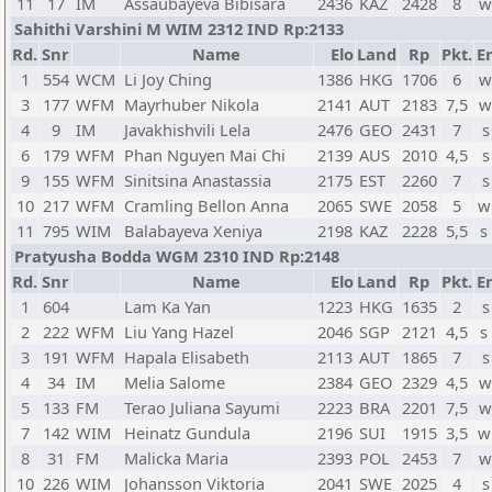
11
17
IM
Assaubayeva Bibisara
2436
KAZ
2428
8
w
Sahithi Varshini M WIM 2312 IND Rp:2133
Rd.
Snr
Name
Elo
Land
Rp
Pkt.
Er
1
554
WCM
Li Joy Ching
1386
HKG
1706
6
w
3
177
WFM
Mayrhuber Nikola
2141
AUT
2183
7,5
w
4
9
IM
Javakhishvili Lela
2476
GEO
2431
7
s
6
179
WFM
Phan Nguyen Mai Chi
2139
AUS
2010
4,5
s
9
155
WFM
Sinitsina Anastassia
2175
EST
2260
7
s
10
217
WFM
Cramling Bellon Anna
2065
SWE
2058
5
w
11
795
WIM
Balabayeva Xeniya
2198
KAZ
2228
5,5
s
Pratyusha Bodda WGM 2310 IND Rp:2148
Rd.
Snr
Name
Elo
Land
Rp
Pkt.
Er
1
604
Lam Ka Yan
1223
HKG
1635
2
s
2
222
WFM
Liu Yang Hazel
2046
SGP
2121
4,5
s
3
191
WFM
Hapala Elisabeth
2113
AUT
1865
7
s
4
34
IM
Melia Salome
2384
GEO
2329
4,5
w
5
133
FM
Terao Juliana Sayumi
2223
BRA
2201
7,5
w
7
142
WIM
Heinatz Gundula
2196
SUI
1915
3,5
w
8
31
FM
Malicka Maria
2393
POL
2453
7
w
10
226
WIM
Johansson Viktoria
2041
SWE
2025
4
s