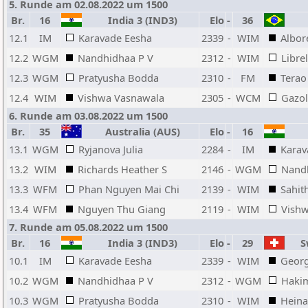
5. Runde am 02.08.2022 um 1500
Br.
16
India 3 (IND3)
Elo
-
36
12.1
IM
Karavade Eesha
2339
-
WIM
Albor
12.2
WGM
Nandhidhaa P V
2312
-
WIM
Libre
12.3
WGM
Pratyusha Bodda
2310
-
FM
Terao
12.4
WIM
Vishwa Vasnawala
2305
-
WCM
Gazo
6. Runde am 03.08.2022 um 1500
Br.
35
Australia (AUS)
Elo
-
16
13.1
WGM
Ryjanova Julia
2284
-
IM
Karav
13.2
WIM
Richards Heather S
2146
-
WGM
Nand
13.3
WFM
Phan Nguyen Mai Chi
2139
-
WIM
Sahit
13.4
WFM
Nguyen Thu Giang
2119
-
WIM
Vish
7. Runde am 05.08.2022 um 1500
Br.
16
India 3 (IND3)
Elo
-
29
Sw
10.1
IM
Karavade Eesha
2339
-
WIM
Georg
10.2
WGM
Nandhidhaa P V
2312
-
WGM
Hakim
10.3
WGM
Pratyusha Bodda
2310
-
WIM
Heina