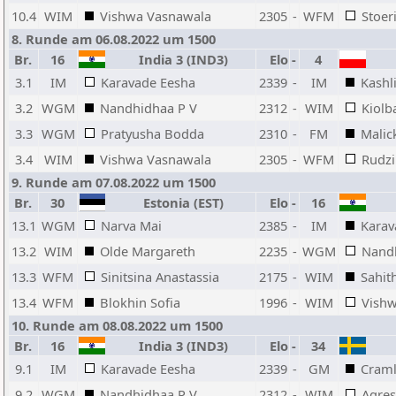
10.4
WIM
Vishwa Vasnawala
2305
-
WFM
Stoer
8. Runde am 06.08.2022 um 1500
Br.
16
India 3 (IND3)
Elo
-
4
3.1
IM
Karavade Eesha
2339
-
IM
Kashl
3.2
WGM
Nandhidhaa P V
2312
-
WIM
Kiolb
3.3
WGM
Pratyusha Bodda
2310
-
FM
Malic
3.4
WIM
Vishwa Vasnawala
2305
-
WFM
Rudzi
9. Runde am 07.08.2022 um 1500
Br.
30
Estonia (EST)
Elo
-
16
13.1
WGM
Narva Mai
2385
-
IM
Karav
13.2
WIM
Olde Margareth
2235
-
WGM
Nand
13.3
WFM
Sinitsina Anastassia
2175
-
WIM
Sahit
13.4
WFM
Blokhin Sofia
1996
-
WIM
Vish
10. Runde am 08.08.2022 um 1500
Br.
16
India 3 (IND3)
Elo
-
34
9.1
IM
Karavade Eesha
2339
-
GM
Craml
9.2
WGM
Nandhidhaa P V
2312
-
WIM
Agres