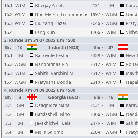
16.1
WIM
Khegay Anjela
2131
-
IM
Karav
16.2
WFM
Hng Mei-En Emmanuelle
1997
-
WGM
Nand
16.3
WFM
Liu Yang Hazel
2046
-
WGM
Praty
16.4
Fang Kun
1766
-
WIM
Vish
3. Runde am 31.07.2022 um 1500
Br.
16
India 3 (IND3)
Elo
-
37
16.1
IM
Karavade Eesha
2339
-
WIM
Newrk
16.2
WGM
Nandhidhaa P V
2312
-
WFM
Polte
16.3
WIM
Sahithi Varshini M
2312
-
WFM
Mayrh
16.4
WGM
Pratyusha Bodda
2310
-
WFM
Hapal
4. Runde am 01.08.2022 um 1500
Br.
3
Georgia (GEO)
Elo
-
16
3.1
GM
Dzagnidze Nana
2531
-
IM
Karav
3.2
GM
Batsiashvili Nino
2466
-
WGM
Nand
3.3
IM
Javakhishvili Lela
2476
-
WIM
Sahit
3.4
IM
Melia Salome
2384
-
WGM
Praty