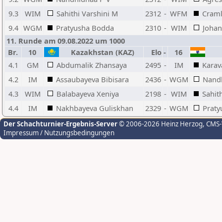
9.3
WIM
Sahithi Varshini M
2312
-
WFM
Craml
9.4
WGM
Pratyusha Bodda
2310
-
WIM
Johan
11. Runde am 09.08.2022 um 1000
Br.
10
Kazakhstan (KAZ)
Elo
-
16
4.1
GM
Abdumalik Zhansaya
2495
-
IM
Karav
4.2
IM
Assaubayeva Bibisara
2436
-
WGM
Nand
4.3
WIM
Balabayeva Xeniya
2198
-
WIM
Sahit
4.4
IM
Nakhbayeva Guliskhan
2329
-
WGM
Praty
Der Schachturnier-Ergebnis-Server
© 2006-2026 Heinz Herzog
, CMS
Impressum / Nutzungsbedingungen