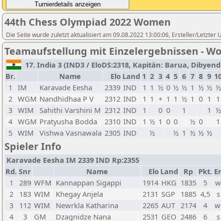
44th Chess Olympiad 2022 Women
Die Seite wurde zuletzt aktualisiert am 09.08.2022 13:00:06, Ersteller/Letzter
Teamaufstellung mit Einzelergebnissen - 
17. India 3 (IND3 / EloDS:2318, Kapitän: Barua, Dibyendu
Br.
Name
Elo
Land
1
2
3
4
5
6
7
8
9
1
1
IM
Karavade Eesha
2339
IND
1
1
½
0
½
½
1
½
½
½
2
WGM
Nandhidhaa P V
2312
IND
1
1
+
1
1
½
1
0
1
1
3
WIM
Sahithi Varshini M
2312
IND
1
0
0
1
1
½
4
WGM
Pratyusha Bodda
2310
IND
1
½
1
0
0
½
0
1
5
WIM
Vishwa Vasnawala
2305
IND
½
½
1
½
½
½
Spieler Info
Karavade Eesha IM 2339 IND Rp:2355
Rd.
Snr
Name
Elo
Land
Rp
Pkt.
Er
1
289
WFM
Kannappan Sigappi
1914
HKG
1835
5
w
2
183
WIM
Khegay Anjela
2131
SGP
1885
4,5
s
3
112
WIM
Newrkla Katharina
2265
AUT
2174
4
w
4
3
GM
Dzagnidze Nana
2531
GEO
2486
6
s