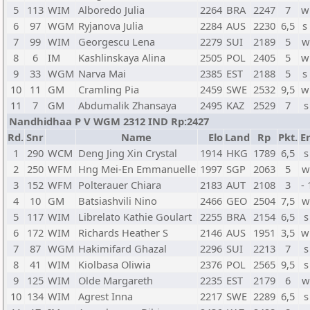
5
113
WIM
Alboredo Julia
2264
BRA
2247
7
w
6
97
WGM
Ryjanova Julia
2284
AUS
2230
6,5
s
7
99
WIM
Georgescu Lena
2279
SUI
2189
5
w
8
6
IM
Kashlinskaya Alina
2505
POL
2405
5
w
9
33
WGM
Narva Mai
2385
EST
2188
5
s
10
11
GM
Cramling Pia
2459
SWE
2532
9,5
w
11
7
GM
Abdumalik Zhansaya
2495
KAZ
2529
7
s
Nandhidhaa P V WGM 2312 IND Rp:2427
Rd.
Snr
Name
Elo
Land
Rp
Pkt.
Er
1
290
WCM
Deng Jing Xin Crystal
1914
HKG
1789
6,5
s
2
250
WFM
Hng Mei-En Emmanuelle
1997
SGP
2063
5
w
3
152
WFM
Polterauer Chiara
2183
AUT
2108
3
-
4
10
GM
Batsiashvili Nino
2466
GEO
2504
7,5
w
5
117
WIM
Librelato Kathie Goulart
2255
BRA
2154
6,5
s
6
172
WIM
Richards Heather S
2146
AUS
1951
3,5
w
7
87
WGM
Hakimifard Ghazal
2296
SUI
2213
7
s
8
41
WIM
Kiolbasa Oliwia
2376
POL
2565
9,5
s
9
125
WIM
Olde Margareth
2235
EST
2179
6
w
10
134
WIM
Agrest Inna
2217
SWE
2289
6,5
s