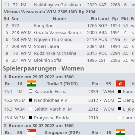
11
72
IM
Nakhbayeva Guliskhan
2329
KAZ
2268
6
w
Vishwa Vasnawala WIM 2305 IND Rp:2104
Rd.
Snr
Name
Elo
Land
Rp
Pkt.
Er
2
372
Fang Kun
1766
SGP
1824
5,5
w
5
248
WCM
Gazola Vanessa Ramos
2000
BRA
1991
4
s
6
188
WFM
Nguyen Thu Giang
2119
AUS
2196
6
w
7
208
WFM
Stoeri Laura
2084
SUI
1994
5,5
s
8
78
WFM
Rudzinska Michalina
2315
POL
2294
3,5
s
9
251
WFM
Blokhin Sofia
1996
EST
2086
5,5
w
Spielerpaarungen - Women
1. Runde am 29.07.2022 um 1500
Br.
16
India 3 (IND3)
Elo
-
95
Ho
16.1
IM
Karavade Eesha
2339
-
WFM
Kanna
16.2
WGM
Nandhidhaa P V
2312
-
WCM
Deng 
16.3
WIM
Sahithi Varshini M
2312
-
WCM
Li Joy
16.4
WGM
Pratyusha Bodda
2310
-
Lam 
2. Runde am 30.07.2022 um 1500
Br.
55
Singapore (SGP)
Elo
-
16