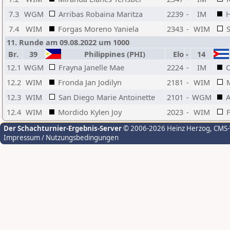
7.3
WGM
Arribas Robaina Maritza
2239
-
IM
H
7.4
WIM
Forgas Moreno Yaniela
2343
-
WIM
11. Runde am 09.08.2022 um 1000
Br.
39
Philippines (PHI)
Elo
-
14
12.1
WGM
Frayna Janelle Mae
2224
-
IM
O
12.2
WIM
Fronda Jan Jodilyn
2181
-
WIM
12.3
WIM
San Diego Marie Antoinette
2101
-
WGM
A
12.4
WIM
Mordido Kylen Joy
2023
-
WIM
Der Schachturnier-Ergebnis-Server
© 2006-2026 Heinz Herzog
, CMS
Impressum / Nutzungsbedingungen