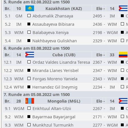
5. Runde am 02.08.2022 um 1500
Br.
10
Kazakhstan (KAZ)
Elo
-
14
5.1
GM
Abdumalik Zhansaya
2495
-
IM
O
5.2
IM
Assaubayeva Bibisara
2436
-
WIM
5.3
WIM
Balabayeva Xeniya
2198
-
WGM
A
5.4
IM
Nakhbayeva Guliskhan
2329
-
WIM
6. Runde am 03.08.2022 um 1500
Br.
14
Cuba (CUB)
Elo
-
33
12.1
IM
Ordaz Valdes Lisandra Teresa
2367
-
WIM
C
12.2
WIM
Miranda Llanes Yerisbel
2347
-
WIM
C
12.3
WIM
Forgas Moreno Yaniela
2343
-
WIM
A
12.4
WFM
Hernandez Gil Ineymig
2234
-
IM
7. Runde am 05.08.2022 um 1500
Br.
28
Mongolia (MGL)
Elo
-
14
9.1
WGM
Enkhtuul Altan-Ulzii
2267
-
IM
O
9.2
WIM
Bayarmaa Bayarjargal
2171
-
WIM
9.3
WIM
Munkhzul Turmunkh
2277
-
WGM
A