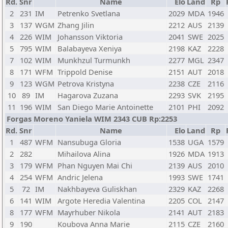
Rd.
Snr
Name
Elo
Land
Rp
2
231
IM
Petrenko Svetlana
2029
MDA
1946
3
137
WGM
Zhang Jilin
2212
AUS
2139
4
226
WIM
Johansson Viktoria
2041
SWE
2025
5
795
WIM
Balabayeva Xeniya
2198
KAZ
2228
7
102
WIM
Munkhzul Turmunkh
2277
MGL
2347
8
171
WFM
Trippold Denise
2151
AUT
2018
9
123
WGM
Petrova Kristyna
2238
CZE
2116
10
89
IM
Hagarova Zuzana
2293
SVK
2195
11
196
WIM
San Diego Marie Antoinette
2101
PHI
2092
Forgas Moreno Yaniela WIM 2343 CUB Rp:2253
Rd.
Snr
Name
Elo
Land
Rp
1
487
WFM
Nansubuga Gloria
1538
UGA
1579
2
282
Mihailova Alina
1926
MDA
1913
3
179
WFM
Phan Nguyen Mai Chi
2139
AUS
2010
4
254
WFM
Andric Jelena
1993
SWE
1741
5
72
IM
Nakhbayeva Guliskhan
2329
KAZ
2268
6
141
WIM
Argote Heredia Valentina
2205
COL
2147
8
177
WFM
Mayrhuber Nikola
2141
AUT
2183
9
190
Koubova Anna Marie
2115
CZE
2160