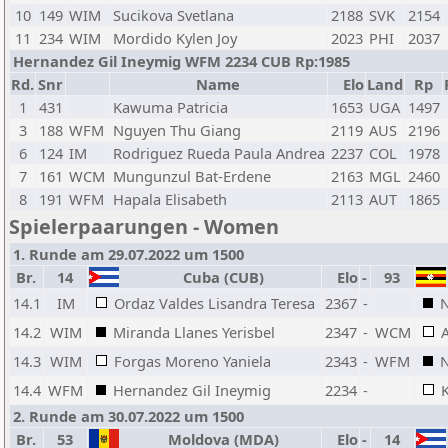
10
149
WIM
Sucikova Svetlana
2188
SVK
2154
11
234
WIM
Mordido Kylen Joy
2023
PHI
2037
Hernandez Gil Ineymig WFM 2234 CUB Rp:1985
Rd.
Snr
Name
Elo
Land
Rp
1
431
Kawuma Patricia
1653
UGA
1497
3
188
WFM
Nguyen Thu Giang
2119
AUS
2196
6
124
IM
Rodriguez Rueda Paula Andrea
2237
COL
1978
7
161
WCM
Mungunzul Bat-Erdene
2163
MGL
2460
8
191
WFM
Hapala Elisabeth
2113
AUT
1865
Spielerpaarungen - Women
1. Runde am 29.07.2022 um 1500
Br.
14
Cuba (CUB)
Elo
-
93
14.1
IM
Ordaz Valdes Lisandra Teresa
2367
-
14.2
WIM
Miranda Llanes Yerisbel
2347
-
WCM
14.3
WIM
Forgas Moreno Yaniela
2343
-
WFM
N
14.4
WFM
Hernandez Gil Ineymig
2234
-
2. Runde am 30.07.2022 um 1500
Br.
53
Moldova (MDA)
Elo
-
14