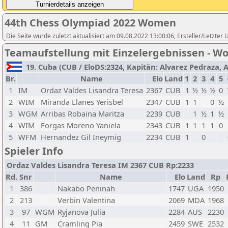
44th Chess Olympiad 2022 Women
Die Seite wurde zuletzt aktualisiert am 09.08.2022 13:00:06, Ersteller/Letzter
Teamaufstellung mit Einzelergebnissen - 
19. Cuba (CUB / EloDS:2324, Kapitän: Alvarez Pedraza, A
Br.
Name
Elo
Land
1
2
3
4
5
1
IM
Ordaz Valdes Lisandra Teresa
2367
CUB
1
½
½
½
0
2
WIM
Miranda Llanes Yerisbel
2347
CUB
1
1
0
½
3
WGM
Arribas Robaina Maritza
2239
CUB
1
½
1
½
4
WIM
Forgas Moreno Yaniela
2343
CUB
1
1
1
1
0
5
WFM
Hernandez Gil Ineymig
2234
CUB
1
0
Spieler Info
Ordaz Valdes Lisandra Teresa IM 2367 CUB Rp:2233
Rd.
Snr
Name
Elo
Land
Rp
1
386
Nakabo Peninah
1747
UGA
1950
2
213
Verbin Valentina
2069
MDA
1968
3
97
WGM
Ryjanova Julia
2284
AUS
2230
4
11
GM
Cramling Pia
2459
SWE
2532