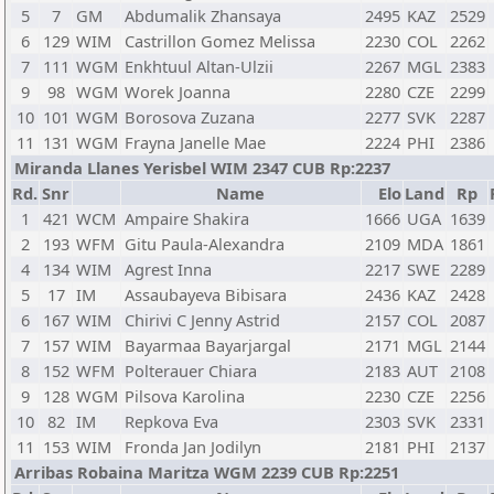
5
7
GM
Abdumalik Zhansaya
2495
KAZ
2529
6
129
WIM
Castrillon Gomez Melissa
2230
COL
2262
7
111
WGM
Enkhtuul Altan-Ulzii
2267
MGL
2383
9
98
WGM
Worek Joanna
2280
CZE
2299
10
101
WGM
Borosova Zuzana
2277
SVK
2287
11
131
WGM
Frayna Janelle Mae
2224
PHI
2386
Miranda Llanes Yerisbel WIM 2347 CUB Rp:2237
Rd.
Snr
Name
Elo
Land
Rp
1
421
WCM
Ampaire Shakira
1666
UGA
1639
2
193
WFM
Gitu Paula-Alexandra
2109
MDA
1861
4
134
WIM
Agrest Inna
2217
SWE
2289
5
17
IM
Assaubayeva Bibisara
2436
KAZ
2428
6
167
WIM
Chirivi C Jenny Astrid
2157
COL
2087
7
157
WIM
Bayarmaa Bayarjargal
2171
MGL
2144
8
152
WFM
Polterauer Chiara
2183
AUT
2108
9
128
WGM
Pilsova Karolina
2230
CZE
2256
10
82
IM
Repkova Eva
2303
SVK
2331
11
153
WIM
Fronda Jan Jodilyn
2181
PHI
2137
Arribas Robaina Maritza WGM 2239 CUB Rp:2251