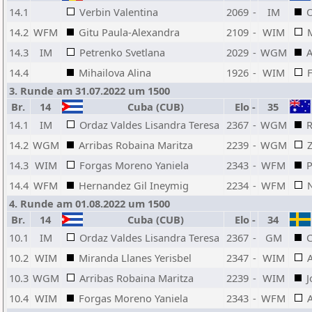
14.1
Verbin Valentina
2069
-
IM
O
14.2
WFM
Gitu Paula-Alexandra
2109
-
WIM
14.3
IM
Petrenko Svetlana
2029
-
WGM
A
14.4
Mihailova Alina
1926
-
WIM
3. Runde am 31.07.2022 um 1500
Br.
14
Cuba (CUB)
Elo
-
35
14.1
IM
Ordaz Valdes Lisandra Teresa
2367
-
WGM
R
14.2
WGM
Arribas Robaina Maritza
2239
-
WGM
Z
14.3
WIM
Forgas Moreno Yaniela
2343
-
WFM
P
14.4
WFM
Hernandez Gil Ineymig
2234
-
WFM
4. Runde am 01.08.2022 um 1500
Br.
14
Cuba (CUB)
Elo
-
34
10.1
IM
Ordaz Valdes Lisandra Teresa
2367
-
GM
C
10.2
WIM
Miranda Llanes Yerisbel
2347
-
WIM
10.3
WGM
Arribas Robaina Maritza
2239
-
WIM
J
10.4
WIM
Forgas Moreno Yaniela
2343
-
WFM
A