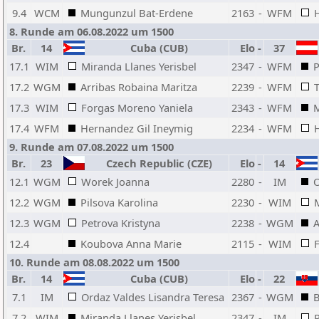
9.4
WCM
Mungunzul Bat-Erdene
2163
-
WFM
8. Runde am 06.08.2022 um 1500
Br.
14
Cuba (CUB)
Elo
-
37
17.1
WIM
Miranda Llanes Yerisbel
2347
-
WFM
P
17.2
WGM
Arribas Robaina Maritza
2239
-
WFM
17.3
WIM
Forgas Moreno Yaniela
2343
-
WFM
M
17.4
WFM
Hernandez Gil Ineymig
2234
-
WFM
9. Runde am 07.08.2022 um 1500
Br.
23
Czech Republic (CZE)
Elo
-
14
12.1
WGM
Worek Joanna
2280
-
IM
O
12.2
WGM
Pilsova Karolina
2230
-
WIM
12.3
WGM
Petrova Kristyna
2238
-
WGM
A
12.4
Koubova Anna Marie
2115
-
WIM
10. Runde am 08.08.2022 um 1500
Br.
14
Cuba (CUB)
Elo
-
22
7.1
IM
Ordaz Valdes Lisandra Teresa
2367
-
WGM
B
7.2
WIM
Miranda Llanes Yerisbel
2347
-
IM