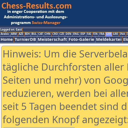
Logged on: Gast
Arabic
ARM
AZE
BIH
BUL
CAT
CHN
CRO
CZE
DEN
ENG
ESP
FAI
FIN
FRA
GER
GRE
INA
I
Home
TurnierDB
Meisterschaft
Foto-Galerie
Meldekartei
El
Hinweis: Um die Serverbel
tägliche Durchforsten aller 
Seiten und mehr) von Goog
reduzieren, werden bei alle
seit 5 Tagen beendet sind d
folgenden Knopf angezeigt