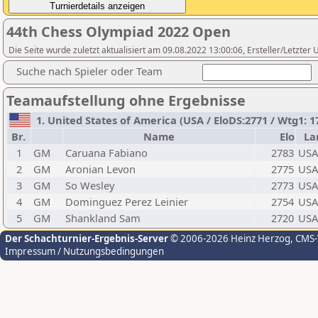
44th Chess Olympiad 2022 Open
Die Seite wurde zuletzt aktualisiert am 09.08.2022 13:00:06, Ersteller/Letzter
Suche nach Spieler oder Team
Teamaufstellung ohne Ergebnisse
1. United States of America (USA / EloDS:2771 / Wtg1: 1
Br.
Name
Elo
La
1
GM
Caruana Fabiano
2783
USA
2
GM
Aronian Levon
2775
USA
3
GM
So Wesley
2773
USA
4
GM
Dominguez Perez Leinier
2754
USA
5
GM
Shankland Sam
2720
USA
Der Schachturnier-Ergebnis-Server
© 2006-2026 Heinz Herzog
, CMS
Impressum / Nutzungsbedingungen