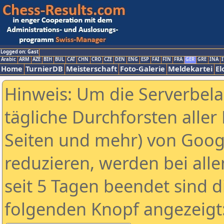
Logged on: Gast
Arabic
ARM
AZE
BIH
BUL
CAT
CHN
CRO
CZE
DEN
ENG
ESP
FAI
FIN
FRA
GER
GRE
INA
I
Home
TurnierDB
Meisterschaft
Foto-Galerie
Meldekartei
El
Hinweis: Um die Serverbel
tägliche Durchforsten aller 
Seiten und mehr) von Goog
reduzieren, werden bei alle
seit 5 Tagen beendet sind d
folgenden Knopf angezeigt