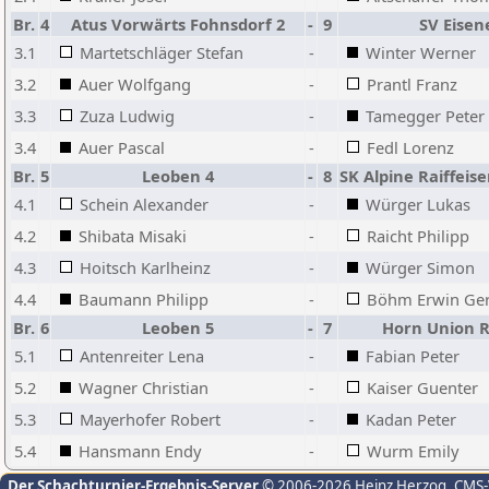
Br.
4
Atus Vorwärts Fohnsdorf 2
-
9
SV Eisen
3.1
Martetschläger Stefan
-
Winter Werner
3.2
Auer Wolfgang
-
Prantl Franz
3.3
Zuza Ludwig
-
Tamegger Peter
3.4
Auer Pascal
-
Fedl Lorenz
Br.
5
Leoben 4
-
8
SK Alpine Raiffeise
4.1
Schein Alexander
-
Würger Lukas
4.2
Shibata Misaki
-
Raicht Philipp
4.3
Hoitsch Karlheinz
-
Würger Simon
4.4
Baumann Philipp
-
Böhm Erwin Ger
Br.
6
Leoben 5
-
7
Horn Union R
5.1
Antenreiter Lena
-
Fabian Peter
5.2
Wagner Christian
-
Kaiser Guenter
5.3
Mayerhofer Robert
-
Kadan Peter
5.4
Hansmann Endy
-
Wurm Emily
Der Schachturnier-Ergebnis-Server
© 2006-2026 Heinz Herzog
, CMS