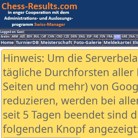
Logged on: Gast
Arabic
ARM
AZE
BIH
BUL
CAT
CHN
CRO
CZE
DEN
ENG
ESP
FAI
FIN
FRA
GER
GRE
INA
I
Home
TurnierDB
Meisterschaft
Foto-Galerie
Meldekartei
El
Hinweis: Um die Serverbel
tägliche Durchforsten aller 
Seiten und mehr) von Goog
reduzieren, werden bei alle
seit 5 Tagen beendet sind d
folgenden Knopf angezeigt