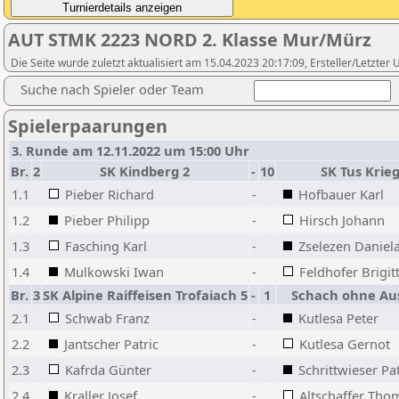
AUT STMK 2223 NORD 2. Klasse Mur/Mürz
Die Seite wurde zuletzt aktualisiert am 15.04.2023 20:17:09, Ersteller/Letzter
Suche nach Spieler oder Team
Spielerpaarungen
3. Runde am 12.11.2022 um 15:00 Uhr
Br.
2
SK Kindberg 2
-
10
SK Tus Krieg
1.1
Pieber Richard
-
Hofbauer Karl
1.2
Pieber Philipp
-
Hirsch Johann
1.3
Fasching Karl
-
Zselezen Daniel
1.4
Mulkowski Iwan
-
Feldhofer Brigit
Br.
3
SK Alpine Raiffeisen Trofaiach 5
-
1
Schach ohne Au
2.1
Schwab Franz
-
Kutlesa Peter
2.2
Jantscher Patric
-
Kutlesa Gernot
2.3
Kafrda Günter
-
Schrittwieser Pa
2.4
Kraller Josef
-
Altschaffer Tho