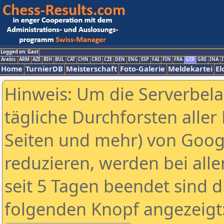
Logged on: Gast
Arabic
ARM
AZE
BIH
BUL
CAT
CHN
CRO
CZE
DEN
ENG
ESP
FAI
FIN
FRA
GER
GRE
INA
I
Home
TurnierDB
Meisterschaft
Foto-Galerie
Meldekartei
El
Hinweis: Um die Serverbel
tägliche Durchforsten aller 
Seiten und mehr) von Goog
reduzieren, werden bei alle
seit 5 Tagen beendet sind d
folgenden Knopf angezeigt