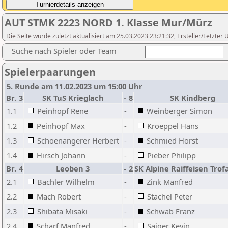
AUT STMK 2223 NORD 1. Klasse Mur/Mürz
Die Seite wurde zuletzt aktualisiert am 25.03.2023 23:21:32, Ersteller/Letzter
Suche nach Spieler oder Team
Spielerpaarungen
5. Runde am 11.02.2023 um 15:00 Uhr
Br.
3
SK TuS Krieglach
-
8
SK Kindberg
1.1
Peinhopf Rene
-
Weinberger Simon
1.2
Peinhopf Max
-
Kroeppel Hans
1.3
Schoenangerer Herbert
-
Schmied Horst
1.4
Hirsch Johann
-
Pieber Philipp
Br.
4
Leoben 3
-
2
SK Alpine Raiffeisen Trof
2.1
Bachler Wilhelm
-
Zink Manfred
2.2
Mach Robert
-
Stachel Peter
2.3
Shibata Misaki
-
Schwab Franz
2.4
Scharf Manfred
-
Saiger Kevin