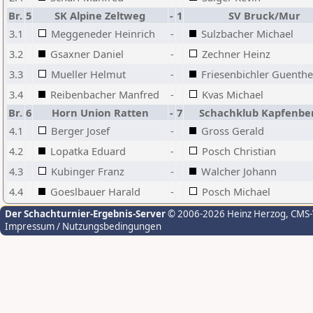
Br.
5
SK Alpine Zeltweg
-
1
SV Bruck/Mur
3.1
Meggeneder Heinrich
-
Sulzbacher Michael
3.2
Gsaxner Daniel
-
Zechner Heinz
3.3
Mueller Helmut
-
Friesenbichler Guenthe
3.4
Reibenbacher Manfred
-
Kvas Michael
Br.
6
Horn Union Ratten
-
7
Schachklub Kapfenbe
4.1
Berger Josef
-
Gross Gerald
4.2
Lopatka Eduard
-
Posch Christian
4.3
Kubinger Franz
-
Walcher Johann
4.4
Goeslbauer Harald
-
Posch Michael
Der Schachturnier-Ergebnis-Server
© 2006-2026 Heinz Herzog
, CMS
Impressum / Nutzungsbedingungen