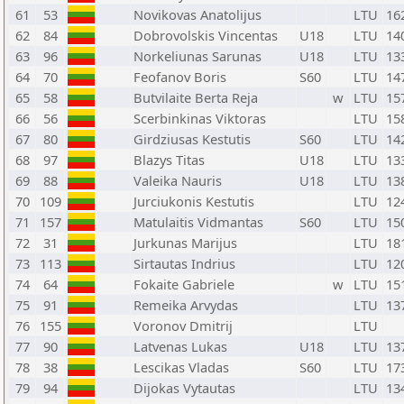
61
53
Novikovas Anatolijus
LTU
16
62
84
Dobrovolskis Vincentas
U18
LTU
14
63
96
Norkeliunas Sarunas
U18
LTU
13
64
70
Feofanov Boris
S60
LTU
14
65
58
Butvilaite Berta Reja
w
LTU
15
66
56
Scerbinkinas Viktoras
LTU
15
67
80
Girdziusas Kestutis
S60
LTU
14
68
97
Blazys Titas
U18
LTU
13
69
88
Valeika Nauris
U18
LTU
13
70
109
Jurciukonis Kestutis
LTU
12
71
157
Matulaitis Vidmantas
S60
LTU
15
72
31
Jurkunas Marijus
LTU
18
73
113
Sirtautas Indrius
LTU
12
74
64
Fokaite Gabriele
w
LTU
15
75
91
Remeika Arvydas
LTU
13
76
155
Voronov Dmitrij
LTU
77
90
Latvenas Lukas
U18
LTU
13
78
38
Lescikas Vladas
S60
LTU
17
79
94
Dijokas Vytautas
LTU
13