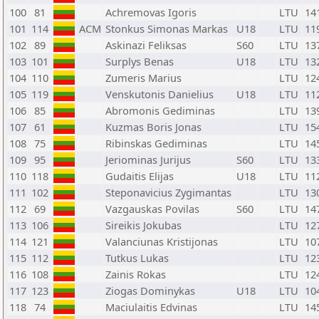
100
81
Achremovas Igoris
LTU
14
101
114
ACM
Stonkus Simonas Markas
U18
LTU
11
102
89
Askinazi Feliksas
S60
LTU
13
103
101
Surplys Benas
U18
LTU
13
104
110
Zumeris Marius
LTU
12
105
119
Venskutonis Danielius
U18
LTU
11
106
85
Abromonis Gediminas
LTU
13
107
61
Kuzmas Boris Jonas
LTU
15
108
75
Ribinskas Gediminas
LTU
14
109
95
Jeriominas Jurijus
S60
LTU
13
110
118
Gudaitis Elijas
U18
LTU
11
111
102
Steponavicius Zygimantas
LTU
13
112
69
Vazgauskas Povilas
S60
LTU
14
113
106
Sireikis Jokubas
LTU
12
114
121
Valanciunas Kristijonas
LTU
10
115
112
Tutkus Lukas
LTU
12
116
108
Zainis Rokas
LTU
12
117
123
Ziogas Dominykas
U18
LTU
10
118
74
Maciulaitis Edvinas
LTU
14