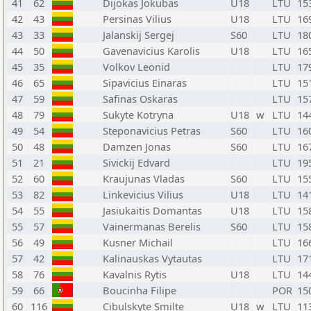
41
62
Dijokas Jokubas
U18
LTU
15
42
43
Persinas Vilius
U18
LTU
16
43
33
Jalanskij Sergej
S60
LTU
18
44
50
Gavenavicius Karolis
U18
LTU
16
45
35
Volkov Leonid
LTU
17
46
65
Sipavicius Einaras
LTU
15
47
59
Safinas Oskaras
LTU
15
48
79
Sukyte Kotryna
U18
w
LTU
14
49
54
Steponavicius Petras
S60
LTU
16
50
48
Damzen Jonas
S60
LTU
16
51
21
Sivickij Edvard
LTU
19
52
60
Kraujunas Vladas
S60
LTU
15
53
82
Linkevicius Vilius
U18
LTU
14
54
55
Jasiukaitis Domantas
U18
LTU
15
55
57
Vainermanas Berelis
S60
LTU
15
56
49
Kusner Michail
LTU
16
57
42
Kalinauskas Vytautas
LTU
17
58
76
Kavalnis Rytis
U18
LTU
14
59
66
Boucinha Filipe
POR
15
60
116
Cibulskyte Smilte
U18
w
LTU
11