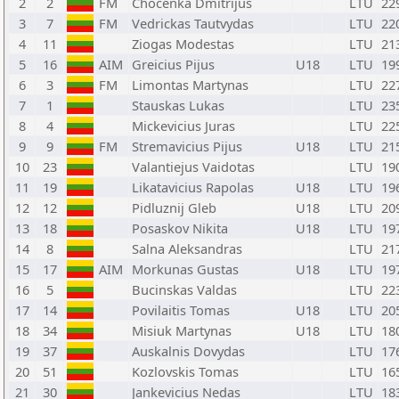
2
2
FM
Chocenka Dmitrijus
LTU
22
3
7
FM
Vedrickas Tautvydas
LTU
22
4
11
Ziogas Modestas
LTU
21
5
16
AIM
Greicius Pijus
U18
LTU
19
6
3
FM
Limontas Martynas
LTU
22
7
1
Stauskas Lukas
LTU
23
8
4
Mickevicius Juras
LTU
22
9
9
FM
Stremavicius Pijus
U18
LTU
21
10
23
Valantiejus Vaidotas
LTU
19
11
19
Likatavicius Rapolas
U18
LTU
19
12
12
Pidluznij Gleb
U18
LTU
20
13
18
Posaskov Nikita
U18
LTU
19
14
8
Salna Aleksandras
LTU
21
15
17
AIM
Morkunas Gustas
U18
LTU
19
16
5
Bucinskas Valdas
LTU
22
17
14
Povilaitis Tomas
U18
LTU
20
18
34
Misiuk Martynas
U18
LTU
18
19
37
Auskalnis Dovydas
LTU
17
20
51
Kozlovskis Tomas
LTU
16
21
30
Jankevicius Nedas
LTU
18