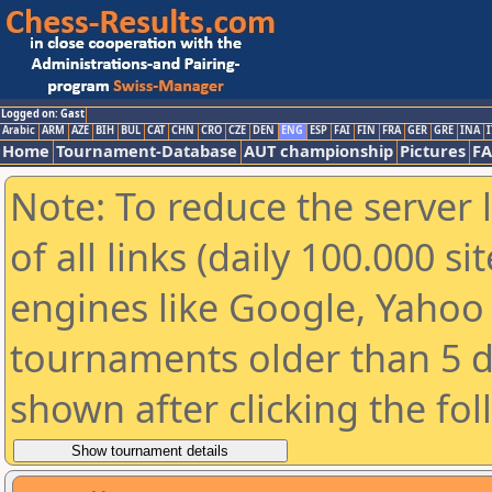
Logged on: Gast
Arabic
ARM
AZE
BIH
BUL
CAT
CHN
CRO
CZE
DEN
ENG
ESP
FAI
FIN
FRA
GER
GRE
INA
I
Home
Tournament-Database
AUT championship
Pictures
F
Note: To reduce the server 
of all links (daily 100.000 s
engines like Google, Yahoo a
tournaments older than 5 d
shown after clicking the fo