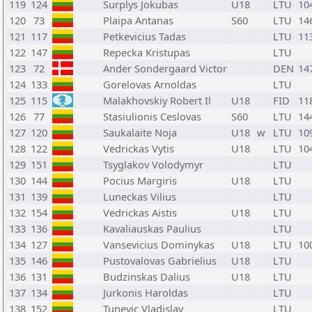
119
124
Surplys Jokubas
U18
LTU
10
120
73
Plaipa Antanas
S60
LTU
14
121
117
Petkevicius Tadas
LTU
11
122
147
Repecka Kristupas
LTU
123
72
Ander Sondergaard Victor
DEN
14
124
133
Gorelovas Arnoldas
LTU
125
115
Malakhovskiy Robert Il
U18
FID
11
126
77
Stasiulionis Ceslovas
S60
LTU
14
127
120
Saukalaite Noja
U18
w
LTU
10
128
122
Vedrickas Vytis
U18
LTU
10
129
151
Tsyglakov Volodymyr
LTU
130
144
Pocius Margiris
U18
LTU
131
139
Luneckas Vilius
LTU
132
154
Vedrickas Aistis
U18
LTU
133
136
Kavaliauskas Paulius
LTU
134
127
Vansevicius Dominykas
U18
LTU
10
135
146
Pustovalovas Gabrielius
U18
LTU
136
131
Budzinskas Dalius
U18
LTU
137
134
Jurkonis Haroldas
LTU
138
152
Tunevic Vladislav
LTU