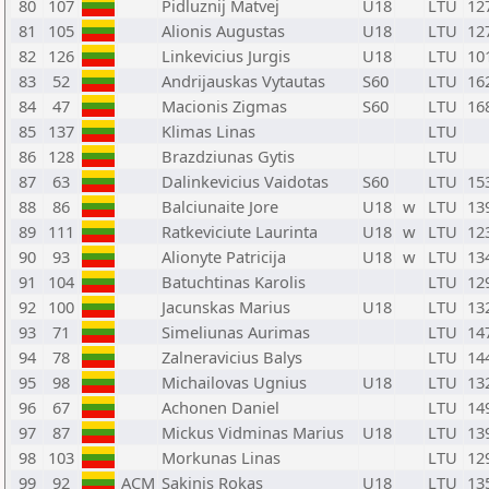
80
107
Pidluznij Matvej
U18
LTU
12
81
105
Alionis Augustas
U18
LTU
12
82
126
Linkevicius Jurgis
U18
LTU
10
83
52
Andrijauskas Vytautas
S60
LTU
16
84
47
Macionis Zigmas
S60
LTU
16
85
137
Klimas Linas
LTU
86
128
Brazdziunas Gytis
LTU
87
63
Dalinkevicius Vaidotas
S60
LTU
15
88
86
Balciunaite Jore
U18
w
LTU
13
89
111
Ratkeviciute Laurinta
U18
w
LTU
12
90
93
Alionyte Patricija
U18
w
LTU
13
91
104
Batuchtinas Karolis
LTU
12
92
100
Jacunskas Marius
U18
LTU
13
93
71
Simeliunas Aurimas
LTU
14
94
78
Zalneravicius Balys
LTU
14
95
98
Michailovas Ugnius
U18
LTU
13
96
67
Achonen Daniel
LTU
14
97
87
Mickus Vidminas Marius
U18
LTU
13
98
103
Morkunas Linas
LTU
12
99
92
ACM
Sakinis Rokas
U18
LTU
13