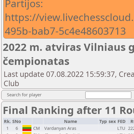
Partijos:
https://view.livechessclou
495b-bab7-5c4e48603713
2022 m. atviras Vilniaus
čempionatas
Last update 07.08.2022 15:59:37, Crea
Club
Search for player
Final Ranking after 11 R
Rk.
SNo
Name
Typ
sex
FED
R
1
6
CM
Vardanyan Aras
LTU
22