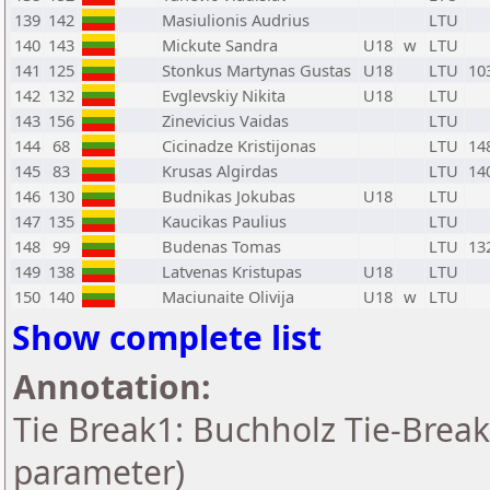
139
142
Masiulionis Audrius
LTU
140
143
Mickute Sandra
U18
w
LTU
141
125
Stonkus Martynas Gustas
U18
LTU
10
142
132
Evglevskiy Nikita
U18
LTU
143
156
Zinevicius Vaidas
LTU
144
68
Cicinadze Kristijonas
LTU
14
145
83
Krusas Algirdas
LTU
14
146
130
Budnikas Jokubas
U18
LTU
147
135
Kaucikas Paulius
LTU
148
99
Budenas Tomas
LTU
13
149
138
Latvenas Kristupas
U18
LTU
150
140
Maciunaite Olivija
U18
w
LTU
Show complete list
Annotation:
Tie Break1: Buchholz Tie-Break
parameter)