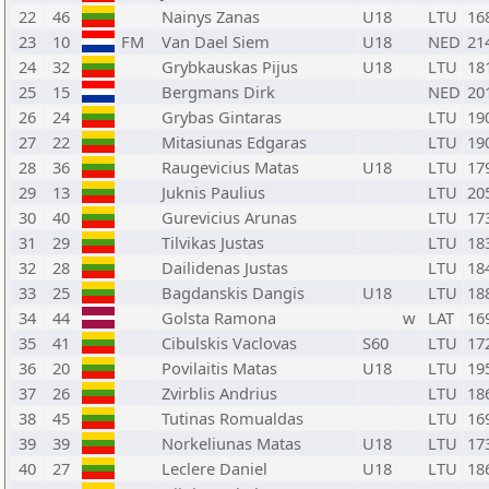
22
46
Nainys Zanas
U18
LTU
16
23
10
FM
Van Dael Siem
U18
NED
21
24
32
Grybkauskas Pijus
U18
LTU
18
25
15
Bergmans Dirk
NED
20
26
24
Grybas Gintaras
LTU
19
27
22
Mitasiunas Edgaras
LTU
19
28
36
Raugevicius Matas
U18
LTU
17
29
13
Juknis Paulius
LTU
20
30
40
Gurevicius Arunas
LTU
17
31
29
Tilvikas Justas
LTU
18
32
28
Dailidenas Justas
LTU
18
33
25
Bagdanskis Dangis
U18
LTU
18
34
44
Golsta Ramona
w
LAT
16
35
41
Cibulskis Vaclovas
S60
LTU
17
36
20
Povilaitis Matas
U18
LTU
19
37
26
Zvirblis Andrius
LTU
18
38
45
Tutinas Romualdas
LTU
16
39
39
Norkeliunas Matas
U18
LTU
17
40
27
Leclere Daniel
U18
LTU
18