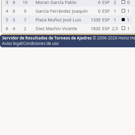
3
6
10
Moran García Pablo
0
ESP
2
0
4
6
9
García Ferrández Joaquín
0
ESP
1
1
5
5
7
Plaza Muñoz José Luis
1339
ESP
1
1
6
4
2
Diez Machin Vicente
1820
ESP
2,5
1
Servidor de Resultados de Torneos de Ajedrez
© 2006-2026 Heinz H
Aviso legal/Condiciones de uso