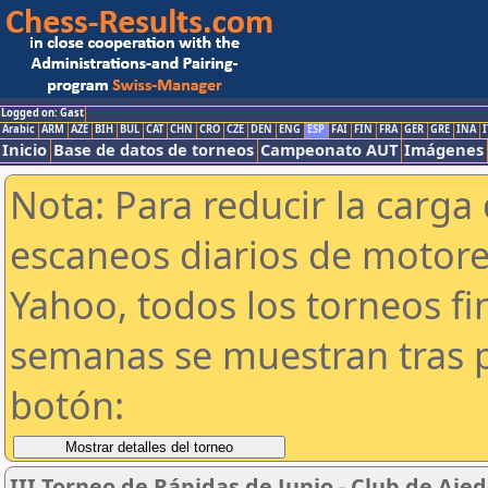
Logged on: Gast
Arabic
ARM
AZE
BIH
BUL
CAT
CHN
CRO
CZE
DEN
ENG
ESP
FAI
FIN
FRA
GER
GRE
INA
I
Inicio
Base de datos de torneos
Campeonato AUT
Imágenes
Nota: Para reducir la carga 
escaneos diarios de motor
Yahoo, todos los torneos f
semanas se muestran tras p
botón:
III Torneo de Rápidas de Junio - Club de Aje