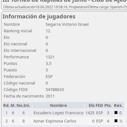
Última actualización18.06.2022 19:58:16, Propietario/Última carga: Spanish C
Información de jugadores
Nombre
Segarra Victorio Israel
Ranking inicial
12
Elo
0
Elo nacional
0
Elo internacional
0
Performance
1321
Puntos
3,5
Puesto
5
Federación
ESP
Código nacional
0
Código FIDE
54788633
Fecha de nacimiento
2011
Rd.
M.
No.Ini.
Nombre
Elo
FED
Pts.
Res.
1
6
6
Escudero Lopez Francisco
1425
ESP
3
0
2
6
8
Aznar Espinosa Carlos
0
ESP
4
½