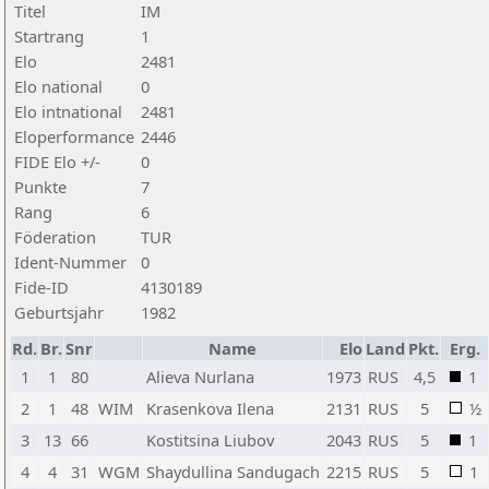
Titel
IM
Startrang
1
Elo
2481
Elo national
0
Elo intnational
2481
Eloperformance
2446
FIDE Elo +/-
0
Punkte
7
Rang
6
Föderation
TUR
Ident-Nummer
0
Fide-ID
4130189
Geburtsjahr
1982
Rd.
Br.
Snr
Name
Elo
Land
Pkt.
Erg.
1
1
80
Alieva Nurlana
1973
RUS
4,5
1
2
1
48
WIM
Krasenkova Ilena
2131
RUS
5
½
3
13
66
Kostitsina Liubov
2043
RUS
5
1
4
4
31
WGM
Shaydullina Sandugach
2215
RUS
5
1