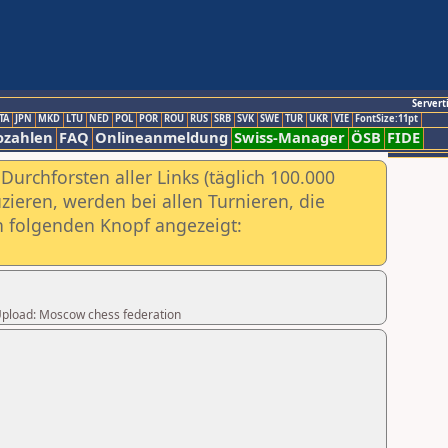
Servert
TA
JPN
MKD
LTU
NED
POL
POR
ROU
RUS
SRB
SVK
SWE
TUR
UKR
VIE
FontSize:11pt
ozahlen
FAQ
Onlineanmeldung
Swiss-Manager
ÖSB
FIDE
urchforsten aller Links (täglich 100.000
ieren, werden bei allen Turnieren, die
ch folgenden Knopf angezeigt:
r Upload: Moscow chess federation