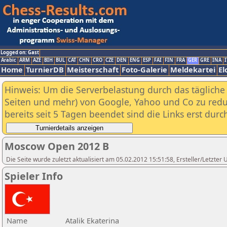
Logged on: Gast
Arabic
ARM
AZE
BIH
BUL
CAT
CHN
CRO
CZE
DEN
ENG
ESP
FAI
FIN
FRA
GER
GRE
INA
I
Home
TurnierDB
Meisterschaft
Foto-Galerie
Meldekartei
El
Hinweis: Um die Serverbelastung durch das tägliche D
Seiten und mehr) von Google, Yahoo und Co zu reduz
bereits seit 5 Tagen beendet sind die Links erst dur
Moscow Open 2012 B
Die Seite wurde zuletzt aktualisiert am 05.02.2012 15:51:58, Ersteller/Letzte
Spieler Info
Name
Atalik Ekaterina