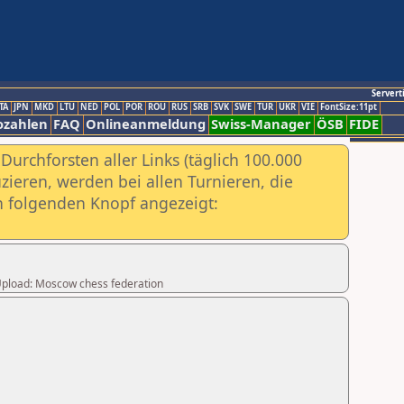
Servert
TA
JPN
MKD
LTU
NED
POL
POR
ROU
RUS
SRB
SVK
SWE
TUR
UKR
VIE
FontSize:11pt
ozahlen
FAQ
Onlineanmeldung
Swiss-Manager
ÖSB
FIDE
urchforsten aller Links (täglich 100.000
ieren, werden bei allen Turnieren, die
ch folgenden Knopf angezeigt:
r Upload: Moscow chess federation