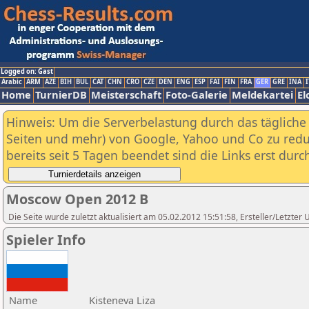
Logged on: Gast
Arabic
ARM
AZE
BIH
BUL
CAT
CHN
CRO
CZE
DEN
ENG
ESP
FAI
FIN
FRA
GER
GRE
INA
I
Home
TurnierDB
Meisterschaft
Foto-Galerie
Meldekartei
El
Hinweis: Um die Serverbelastung durch das tägliche D
Seiten und mehr) von Google, Yahoo und Co zu reduz
bereits seit 5 Tagen beendet sind die Links erst dur
Moscow Open 2012 B
Die Seite wurde zuletzt aktualisiert am 05.02.2012 15:51:58, Ersteller/Letzte
Spieler Info
Name
Kisteneva Liza