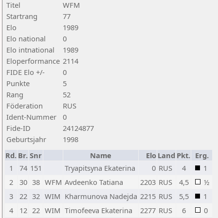
Titel
WFM
Startrang
77
Elo
1989
Elo national
0
Elo intnational
1989
Eloperformance
2114
FIDE Elo +/-
0
Punkte
5
Rang
52
Föderation
RUS
Ident-Nummer
0
Fide-ID
24124877
Geburtsjahr
1998
Rd.
Br.
Snr
Name
Elo
Land
Pkt.
Erg.
1
74
151
Tryapitsyna Ekaterina
0
RUS
4
1
2
30
38
WFM
Avdeenko Tatiana
2203
RUS
4,5
½
3
22
32
WIM
Kharmunova Nadejda
2215
RUS
5,5
1
4
12
22
WIM
Timofeeva Ekaterina
2277
RUS
6
0