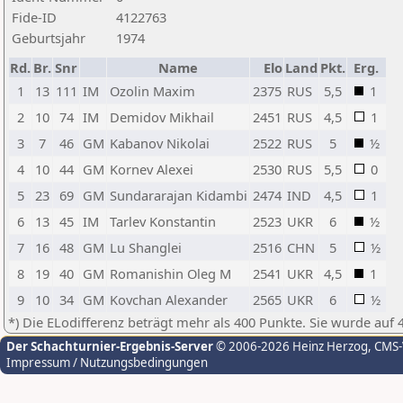
Fide-ID
4122763
Geburtsjahr
1974
Rd.
Br.
Snr
Name
Elo
Land
Pkt.
Erg.
1
13
111
IM
Ozolin Maxim
2375
RUS
5,5
1
2
10
74
IM
Demidov Mikhail
2451
RUS
4,5
1
3
7
46
GM
Kabanov Nikolai
2522
RUS
5
½
4
10
44
GM
Kornev Alexei
2530
RUS
5,5
0
5
23
69
GM
Sundararajan Kidambi
2474
IND
4,5
1
6
13
45
IM
Tarlev Konstantin
2523
UKR
6
½
7
16
48
GM
Lu Shanglei
2516
CHN
5
½
8
19
40
GM
Romanishin Oleg M
2541
UKR
4,5
1
9
10
34
GM
Kovchan Alexander
2565
UKR
6
½
*) Die ELodifferenz beträgt mehr als 400 Punkte. Sie wurde auf 
Der Schachturnier-Ergebnis-Server
© 2006-2026 Heinz Herzog
, CMS
Impressum / Nutzungsbedingungen