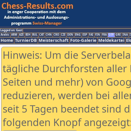
Logged on: Gast
Arabic
ARM
AZE
BIH
BUL
CAT
CHN
CRO
CZE
DEN
ENG
ESP
FAI
FIN
FRA
GER
GRE
INA
I
Home
TurnierDB
Meisterschaft
Foto-Galerie
Meldekartei
El
Hinweis: Um die Serverbel
tägliche Durchforsten aller 
Seiten und mehr) von Goog
reduzieren, werden bei alle
seit 5 Tagen beendet sind d
folgenden Knopf angezeigt