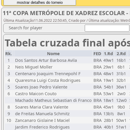
11ª COPA METRÓPOLE DE XADREZ ESCOLAR - 
Última Atualização11.06.2022 22:50:45, Criado por / Última atualização: Metr
Search for player
Tabela cruzada final apó
Rk.
Nome
FED
1.Rd
2.Rd
1
Dos Santos Artur Barbosa Avila
BRA
49w1
16b1
2
Neis Miguel Moller
BRA
29w1
6b1
3
Centenaro Joaquim Trennepohl F
BRA
48w1
31b1
4
Quaresma Luigi Costa Rodrigues
BRA
19w1
32b1
5
Soares Joao Pedro Valente
BRA
54b1
36w1
6
Castro Maicon Couto
BRA
53w1
2w0
Machado Matheus Sebastian di Franco
BRA
18w1
12w0
8
Soares Maria Clara Valente
BRA
45w1
9b0
9
de Freitas Manuela Schmitz
BRA
13b½
8w1
10
Zancanaro Gislaine I Maciel
BRA
28b1
50w1
Jardim Frederico Rodrigues
BRA
40b1
51w1