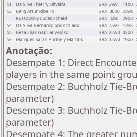
51
Da Silva Thierry Oliveira
BRA
39w1
11b0
52
Berg Artur Ribeiro
BRA
30b0
35w0
Russowsky Lucas Scheid
BRA
6b0
29b0
54
Da Silva Bernardo Sponchiado
BRA
5w0
47b½
55
Beza Elias Gabriel Veloso
BRA
22w0
33b0
56
Marques Sarah Andriely Martins
BRA
32w0
19b0
Anotação:
Desempate 1: Direct Encounter
players in the same point gro
Desempate 2: Buchholz Tie-Bre
parameter)
Desempate 3: Buchholz Tie-Bre
parameter)
Desempate 4: The greater numbe