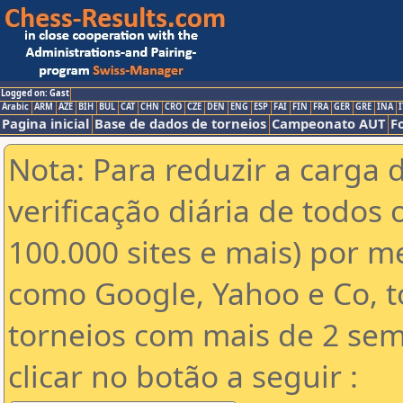
Logged on: Gast
Arabic
ARM
AZE
BIH
BUL
CAT
CHN
CRO
CZE
DEN
ENG
ESP
FAI
FIN
FRA
GER
GRE
INA
I
Pagina inicial
Base de dados de torneios
Campeonato AUT
F
Nota: Para reduzir a carga 
verificação diária de todos 
100.000 sites e mais) por 
como Google, Yahoo e Co, t
torneios com mais de 2 sem
clicar no botão a seguir :