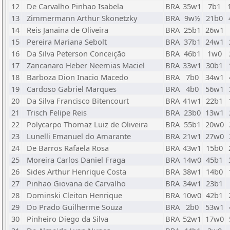
12
De Carvalho Pinhao Isabela
BRA
35w1
7b1
13
Zimmermann Arthur Skonetzky
BRA
9w½
21b0
14
Reis Janaina de Oliveira
BRA
25b1
26w1
15
Pereira Mariana Sebolt
BRA
37b1
24w1
16
Da Silva Peterson Conceição
BRA
46b1
1w0
17
Zancanaro Heber Neemias Maciel
BRA
33w1
30b1
18
Barboza Dion Inacio Macedo
BRA
7b0
34w1
19
Cardoso Gabriel Marques
BRA
4b0
56w1
20
Da Silva Francisco Bitencourt
BRA
41w1
22b1
21
Trisch Felipe Reis
BRA
23b0
13w1
22
Polycarpo Thomaz Luiz de Oliveira
BRA
55b1
20w0
23
Lunelli Emanuel do Amarante
BRA
21w1
27w0
24
De Barros Rafaela Rosa
BRA
43w1
15b0
25
Moreira Carlos Daniel Fraga
BRA
14w0
45b1
26
Sides Arthur Henrique Costa
BRA
38w1
14b0
27
Pinhao Giovana de Carvalho
BRA
34w1
23b1
28
Dominski Cleiton Henrique
BRA
10w0
42b1
29
Do Prado Guilherme Souza
BRA
2b0
53w1
30
Pinheiro Diego da Silva
BRA
52w1
17w0