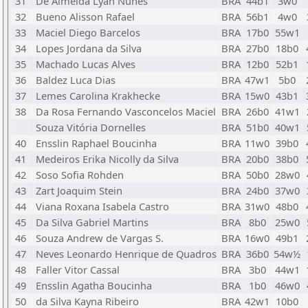
31
De Almeida Lyan Nunes
BRA
44b1
3w0
32
Bueno Alisson Rafael
BRA
56b1
4w0
33
Maciel Diego Barcelos
BRA
17b0
55w1
34
Lopes Jordana da Silva
BRA
27b0
18b0
35
Machado Lucas Alves
BRA
12b0
52b1
36
Baldez Luca Dias
BRA
47w1
5b0
37
Lemes Carolina Krakhecke
BRA
15w0
43b1
38
Da Rosa Fernando Vasconcelos Maciel
BRA
26b0
41w1
Souza Vitória Dornelles
BRA
51b0
40w1
40
Ensslin Raphael Boucinha
BRA
11w0
39b0
41
Medeiros Erika Nicolly da Silva
BRA
20b0
38b0
42
Soso Sofia Rohden
BRA
50b0
28w0
43
Zart Joaquim Stein
BRA
24b0
37w0
44
Viana Roxana Isabela Castro
BRA
31w0
48b0
45
Da Silva Gabriel Martins
BRA
8b0
25w0
46
Souza Andrew de Vargas S.
BRA
16w0
49b1
47
Neves Leonardo Henrique de Quadros
BRA
36b0
54w½
48
Faller Vitor Cassal
BRA
3b0
44w1
49
Ensslin Agatha Boucinha
BRA
1b0
46w0
50
da Silva Kayna Ribeiro
BRA
42w1
10b0