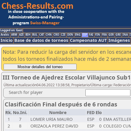
Logged on: Gast
Arabic
ARM
AZE
BIH
BUL
CAT
CHN
CRO
CZE
DEN
ENG
ESP
FAI
FIN
FRA
GER
GRE
INA
I
Inicio
Base de datos de torneos
Campeonato AUT
Imágenes
Nota: Para reducir la carga del servidor en los esc
todos los torneos finalizados hace más de 2 semanas
III Torneo de Ajedrez Escolar Villajunco Sub
Última actualización04.06.2022 13:38:58, Propietario/Última carga: Federació
Search for player
Clasificación Final después de 6 rondas
Rk.
No.Ini.
Nombre
FED
Elo
1
7
LOMER URIA MAURO
ESP
0
EMA ASTILLE
2
8
ORIZAOLA PEREZ DAVID
ESP
0
COLEGIO CU