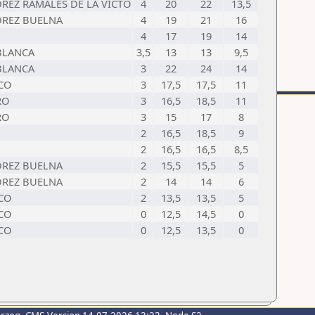
DREZ RAMALES DE LA VICTO
4
20
22
13,5
DREZ BUELNA
4
19
21
16
4
17
19
14
BLANCA
3,5
13
13
9,5
BLANCA
3
22
24
14
NCO
3
17,5
17,5
11
RO
3
16,5
18,5
11
RO
3
15
17
8
2
16,5
18,5
9
2
16,5
16,5
8,5
DREZ BUELNA
2
15,5
15,5
5
DREZ BUELNA
2
14
14
6
NCO
2
13,5
13,5
5
NCO
0
12,5
14,5
0
NCO
0
12,5
13,5
0