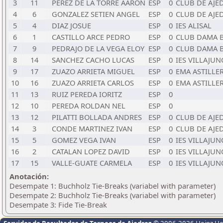
3
11
PEREZ DE LA TORRE AARON
ESP
0
CLUB DE AJE
4
6
GONZALEZ SETIEN ANGEL
ESP
0
CLUB DE AJE
5
4
DIAZ JOSUE
ESP
0
IES ALISAL
6
1
CASTILLO ARCE PEDRO
ESP
0
CLUB DAMA 
7
9
PEDRAJO DE LA VEGA ELOY
ESP
0
CLUB DAMA 
8
14
SANCHEZ CACHO LUCAS
ESP
0
IES VILLAJU
9
17
ZUAZO ARRIETA MIGUEL
ESP
0
EMA ASTILLE
10
16
ZUAZO ARRIETA CARLOS
ESP
0
EMA ASTILLE
11
13
RUIZ PEREDA IORITZ
ESP
0
12
10
PEREDA ROLDAN NEL
ESP
0
13
12
PILATTI BOLLADA ANDRES
ESP
0
CLUB DE AJE
14
3
CONDE MARTINEZ IVAN
ESP
0
CLUB DE AJE
15
5
GOMEZ VEGA IVAN
ESP
0
IES VILLAJU
16
2
CATALAN LOPEZ DAVID
ESP
0
IES VILLAJU
17
15
VALLE-GUATE CARMELA
ESP
0
IES VILLAJU
Anotación:
Desempate 1: Buchholz Tie-Breaks (variabel with parameter)
Desempate 2: Buchholz Tie-Breaks (variabel with parameter)
Desempate 3: Fide Tie-Break