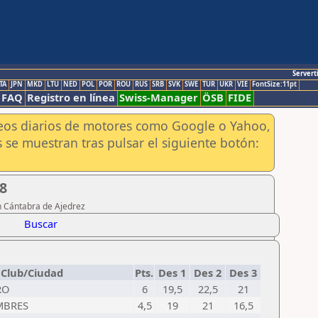
Servert
TA
JPN
MKD
LTU
NED
POL
POR
ROU
RUS
SRB
SVK
SWE
TUR
UKR
VIE
FontSize:11pt
FAQ
Registro en línea
Swiss-Manager
ÖSB
FIDE
aneos diarios de motores como Google o Yahoo,
 se muestran tras pulsar el siguiente botón:
18
n Cántabra de Ajedrez
Buscar
Club/Ciudad
Pts.
Des 1
Des 2
Des 3
RO
6
19,5
22,5
21
MBRES
4,5
19
21
16,5