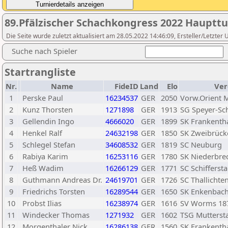
89.Pfälzischer Schachkongress 2022 Haupttur
Die Seite wurde zuletzt aktualisiert am 28.05.2022 14:46:09, Ersteller/Letzter 
Suche nach Spieler
Startrangliste
Nr.
Name
FideID
Land
Elo
Ver
1
Perske Paul
16234537
GER
2050
Vorw.Orient 
2
Kunz Thorsten
1271898
GER
1913
SG Speyer-S
3
Gellendin Ingo
4666020
GER
1899
SK Frankenth
4
Henkel Ralf
24632198
GER
1850
SK Zweibrück
5
Schlegel Stefan
34608532
GER
1819
SC Neuburg
6
Rabiya Karim
16253116
GER
1780
SK Niederbre
7
Heß Wadim
16266129
GER
1771
SC Schiffersta
8
Guthmann Andreas Dr.
24619701
GER
1726
SC Thallichte
9
Friedrichs Torsten
16289544
GER
1650
SK Enkenbac
10
Probst Ilias
16238974
GER
1616
SV Worms 18
11
Windecker Thomas
1271932
GER
1602
TSG Mutterst
12
Morgenthaler Nick
16286138
GER
1560
SK Frankenth