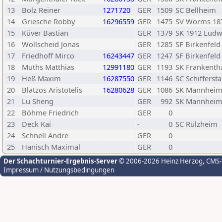
13
Bolz Reiner
1271720
GER
1509
SC Bellheim
14
Griesche Robby
16296559
GER
1475
SV Worms 18
15
Küver Bastian
GER
1379
SK 1912 Ludw
16
Wollscheid Jonas
GER
1285
SF Birkenfeld
17
Friedhoff Mirco
16243447
GER
1247
SF Birkenfeld
18
Muths Matthias
12991180
GER
1193
SK Frankenth
19
Heß Maxim
16287550
GER
1146
SC Schiffersta
20
Blatzos Aristotelis
16280628
GER
1086
SK Mannheim 
21
Lu Sheng
GER
992
SK Mannheim 
22
Böhme Friedrich
GER
0
23
Deck Kai
-
0
SC Rülzheim
24
Schnell Andre
GER
0
25
Hanisch Maximal
GER
0
Der Schachturnier-Ergebnis-Server
© 2006-2026 Heinz Herzog
, CMS
Impressum / Nutzungsbedingungen