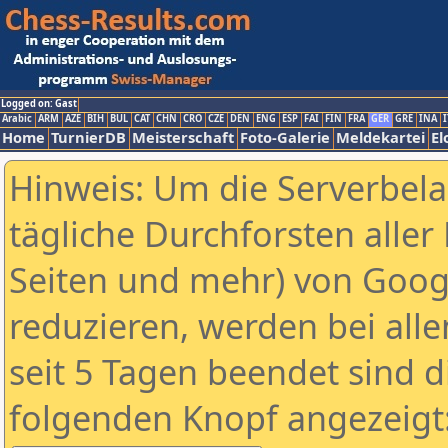
Logged on: Gast
Arabic
ARM
AZE
BIH
BUL
CAT
CHN
CRO
CZE
DEN
ENG
ESP
FAI
FIN
FRA
GER
GRE
INA
I
Home
TurnierDB
Meisterschaft
Foto-Galerie
Meldekartei
El
Hinweis: Um die Serverbel
tägliche Durchforsten aller 
Seiten und mehr) von Goog
reduzieren, werden bei alle
seit 5 Tagen beendet sind d
folgenden Knopf angezeigt