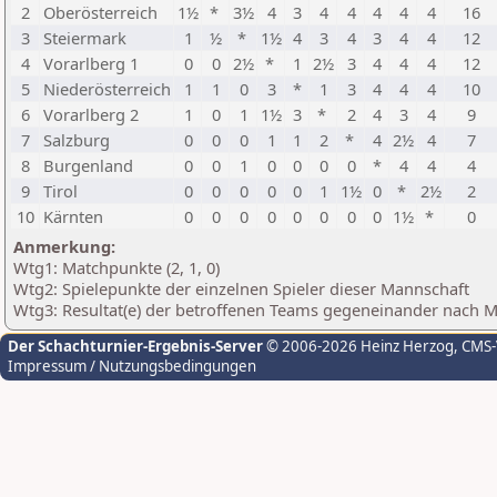
2
Oberösterreich
1½
*
3½
4
3
4
4
4
4
4
16
3
Steiermark
1
½
*
1½
4
3
4
3
4
4
12
4
Vorarlberg 1
0
0
2½
*
1
2½
3
4
4
4
12
5
Niederösterreich
1
1
0
3
*
1
3
4
4
4
10
6
Vorarlberg 2
1
0
1
1½
3
*
2
4
3
4
9
7
Salzburg
0
0
0
1
1
2
*
4
2½
4
7
8
Burgenland
0
0
1
0
0
0
0
*
4
4
4
9
Tirol
0
0
0
0
0
1
1½
0
*
2½
2
10
Kärnten
0
0
0
0
0
0
0
0
1½
*
0
Anmerkung:
Wtg1: Matchpunkte (2, 1, 0)
Wtg2: Spielepunkte der einzelnen Spieler dieser Mannschaft
Wtg3: Resultat(e) der betroffenen Teams gegeneinander nach 
Der Schachturnier-Ergebnis-Server
© 2006-2026 Heinz Herzog
, CMS
Impressum / Nutzungsbedingungen