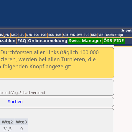
Servert
TA
JPN
MKD
LTU
NED
POL
POR
ROU
RUS
SRB
SVK
SWE
TUR
UKR
VIE
FontSize:11pt
ozahlen
FAQ
Onlineanmeldung
Swiss-Manager
ÖSB
FIDE
urchforsten aller Links (täglich 100.000
ieren, werden bei allen Turnieren, die
ch folgenden Knopf angezeigt:
r Upload: Vbg. Schachverband
Suchen
Wtg2
Wtg3
31,5
0