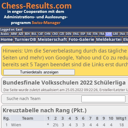
Logged on: Gast
Arabic
ARM
AZE
BIH
BUL
CAT
CHN
CRO
CZE
DEN
ENG
ESP
FAI
FIN
FRA
GER
GRE
INA
I
Home
TurnierDB
Meisterschaft
Foto-Galerie
Meldekartei
El
Hinweis: Um die Serverbelastung durch das tägliche D
Seiten und mehr) von Google, Yahoo und Co zu reduz
bereits seit 5 Tagen beendet sind die Links erst dur
Bundesfinale Volksschulen 2022 Schülerliga
Die Seite wurde zuletzt aktualisiert am 25.05.2022 09:22:26, Ersteller/Letzte
Suche nach Team
Kreuztabelle nach Rang (Pkt.)
Rg.
Team
1
2
3
4
5
6
7
8
9
10
Wtg1
1
Wien
*
2½
3
4
3
3
4
4
4
4
18