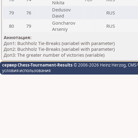
Nikita
Dedusov
79
76
RUS
David
Goncharov
80
79
RUS
Arseniy
Аннотация:
Доп1: Buchholz Tie-Breaks (variabel with parameter)
Доп2: Buchholz Tie-Breaks (variabel with parameter)
Доп3: The greater number of victories (variable)
сервер Chess-Tournament-Results
© 2006-2026 Heinz Herzog
, CMS-
условия использования