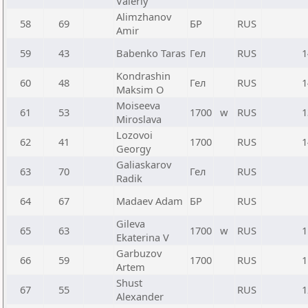
Valeriy
Alimzhanov
58
69
БР
RUS
Amir
59
43
Babenko Taras
Гел
RUS
1
Kondrashin
60
48
Гел
RUS
1
Maksim O
Moiseeva
61
53
1700
w
RUS
1
Miroslava
Lozovoi
62
41
1700
RUS
1
Georgy
Galiaskarov
63
70
Гел
RUS
Radik
64
67
Madaev Adam
БР
RUS
Gileva
65
63
1700
w
RUS
1
Ekaterina V
Garbuzov
66
59
1700
RUS
1
Artem
Shust
67
55
RUS
1
Alexander