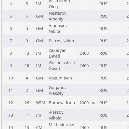
Vastrukhin
4
8
IM
RUS
2
Oleg
Nesterov
5
6
GM
RUS
2
Arseniy
Afanasiev
6
5
GM
RUS
2
Nikita
7
3
GM
Petrov Nikita
RUS
2
Zakaryan
8
13
IM
2400
RUS
2
David
Gochelashvili
9
16
IM
2400
RUS
2
David
10
4
GM
Rozum Ivan
RUS
2
Goganov
11
2
GM
RUS
2
Aleksey
12
26
WIM
Baraeva Irina
2000
w
RUS
1
Vlassov
13
11
IM
RUS
2
Nikolai
Mikhailovsky
14
15
CM
2400
RUS
2