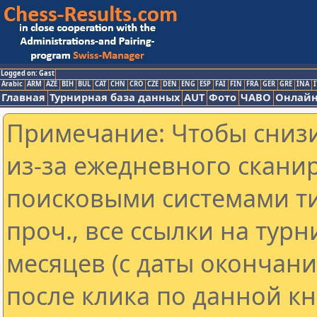
Logged on: Gast
Arabic
ARM
AZE
BIH
BUL
CAT
CHN
CRO
CZE
DEN
ENG
ESP
FAI
FIN
FRA
GER
GRE
INA
I
Главная
Турнирная база данных
AUT
Фото
ЧАВО
Онлайн
Примечание: Чтобы снизи
из-за ежедневного скани
поисковыми системами ти
проч., все ссылки на тур
месяцев (с даты окончан
после клика по данной кн