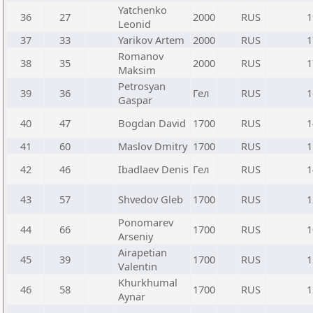
Yatchenko
36
27
2000
RUS
1
Leonid
37
33
Yarikov Artem
2000
RUS
1
Romanov
38
35
2000
RUS
1
Maksim
Petrosyan
39
36
Гел
RUS
1
Gaspar
40
47
Bogdan David
1700
RUS
1
41
60
Maslov Dmitry
1700
RUS
1
42
46
Ibadlaev Denis
Гел
RUS
1
43
57
Shvedov Gleb
1700
RUS
1
Ponomarev
44
66
1700
RUS
1
Arseniy
Airapetian
45
39
1700
RUS
1
Valentin
Khurkhumal
46
58
1700
RUS
1
Aynar