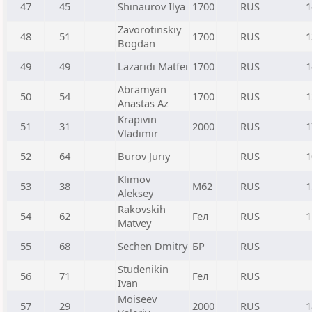
47
45
Shinaurov Ilya
1700
RUS
1
Zavorotinskiy
48
51
1700
RUS
1
Bogdan
49
49
Lazaridi Matfei
1700
RUS
1
Abramyan
50
54
1700
RUS
1
Anastas Az
Krapivin
51
31
2000
RUS
1
Vladimir
52
64
Burov Juriy
RUS
1
Klimov
53
38
М62
RUS
1
Aleksey
Rakovskih
54
62
Гел
RUS
1
Matvey
55
68
Sechen Dmitry
БР
RUS
Studenikin
56
71
Гел
RUS
Ivan
Moiseev
57
29
2000
RUS
1