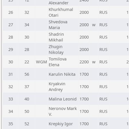
Alexander
Khurkhumal
26
32
2000
RUS
1
Otari
Shvedova
27
34
2000
w
RUS
1
Maria
Shadrin
28
30
2000
RUS
1
Mikhail
Zhugin
29
28
2000
RUS
1
Nikolay
Tomilova
30
22
WGM
2200
w
RUS
2
Elena
31
56
Karulin Nikita
1700
RUS
1
Kryakvin
32
37
1700
RUS
1
Andrey
33
40
Malina Leonid
1700
RUS
1
Neronov Mark
34
50
1700
RUS
1
V.
35
52
Krepkiy Igor
1700
RUS
1