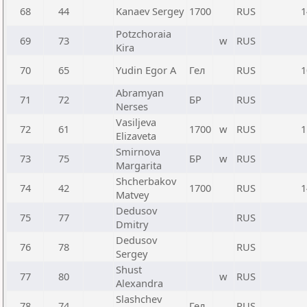
68
44
Kanaev Sergey
1700
RUS
1
Potzchoraia
69
73
w
RUS
Kira
70
65
Yudin Egor A
Гел
RUS
1
Abramyan
71
72
БР
RUS
Nerses
Vasiljeva
72
61
1700
w
RUS
1
Elizaveta
Smirnova
73
75
БР
w
RUS
Margarita
Shcherbakov
74
42
1700
RUS
1
Matvey
Dedusov
75
77
RUS
Dmitry
Dedusov
76
78
RUS
Sergey
Shust
77
80
w
RUS
Alexandra
Slashchev
78
74
Гел
RUS