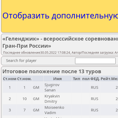
Отобразить дополнительну
«Геленджик» - всероссийское соревновани
Гран-При России»
Последнее обновление30.05.2022 17:08:24, Автор/Последняя загрузка: A
Search for player
Итоговое положение после 13 туров
Ст.ном
Ст.ном.
Имя
Тип
пол
ФЕД.
Рейт.Ме
Sjugirov
1
1
GM
RUS
2
Sanan
Kryakvin
2
10
GM
RUS
2
Dmitry
Moiseenko
3
7
GM
RUS
2
Vadim