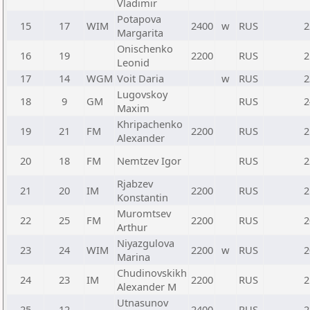
Vladimir
Potapova
15
17
WIM
2400
w
RUS
2
Margarita
Onischenko
16
19
2200
RUS
2
Leonid
17
14
WGM
Voit Daria
w
RUS
2
Lugovskoy
18
9
GM
RUS
2
Maxim
Khripachenko
19
21
FM
2200
RUS
2
Alexander
20
18
FM
Nemtzev Igor
RUS
2
Rjabzev
21
20
IM
2200
RUS
2
Konstantin
Muromtsev
22
25
FM
2200
RUS
2
Arthur
Niyazgulova
23
24
WIM
2200
w
RUS
2
Marina
Chudinovskikh
24
23
IM
2200
RUS
2
Alexander M
Utnasunov
25
12
2400
RUS
2