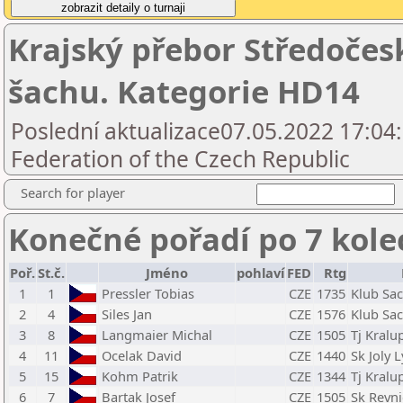
Krajský přebor Středočes
šachu. Kategorie HD14
Poslední aktualizace07.05.2022 17:04
Federation of the Czech Republic
Search for player
Konečné pořadí po 7 kole
Poř.
St.č.
Jméno
pohlaví
FED
Rtg
1
1
Pressler Tobias
CZE
1735
Klub Sac
2
4
Siles Jan
CZE
1576
Klub Sac
3
8
Langmaier Michal
CZE
1505
Tj Kralup
4
11
Ocelak David
CZE
1440
Sk Joly 
5
15
Kohm Patrik
CZE
1344
Tj Kralup
6
7
Bartak Josef
CZE
1505
Sk Revni