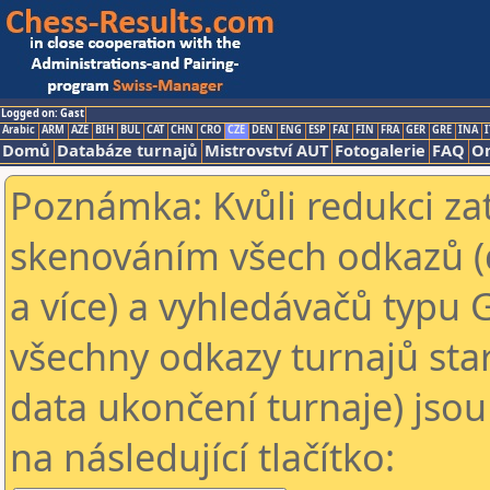
Logged on: Gast
Arabic
ARM
AZE
BIH
BUL
CAT
CHN
CRO
CZE
DEN
ENG
ESP
FAI
FIN
FRA
GER
GRE
INA
I
Domů
Databáze turnajů
Mistrovství AUT
Fotogalerie
FAQ
On
Poznámka: Kvůli redukci za
skenováním všech odkazů (
a více) a vyhledávačů typu 
všechny odkazy turnajů star
data ukončení turnaje) jsou
na následující tlačítko: