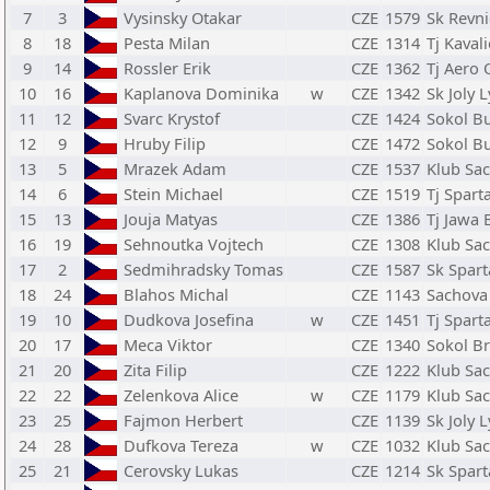
7
3
Vysinsky Otakar
CZE
1579
Sk Revni
8
18
Pesta Milan
CZE
1314
Tj Kavali
9
14
Rossler Erik
CZE
1362
Tj Aero
10
16
Kaplanova Dominika
w
CZE
1342
Sk Joly 
11
12
Svarc Krystof
CZE
1424
Sokol B
12
9
Hruby Filip
CZE
1472
Sokol B
13
5
Mrazek Adam
CZE
1537
Klub Sac
14
6
Stein Michael
CZE
1519
Tj Spart
15
13
Jouja Matyas
CZE
1386
Tj Jawa 
16
19
Sehnoutka Vojtech
CZE
1308
Klub Sac
17
2
Sedmihradsky Tomas
CZE
1587
Sk Spart
18
24
Blahos Michal
CZE
1143
Sachova 
19
10
Dudkova Josefina
w
CZE
1451
Tj Spart
20
17
Meca Viktor
CZE
1340
Sokol B
21
20
Zita Filip
CZE
1222
Klub Sac
22
22
Zelenkova Alice
w
CZE
1179
Klub Sac
23
25
Fajmon Herbert
CZE
1139
Sk Joly 
24
28
Dufkova Tereza
w
CZE
1032
Klub Sac
25
21
Cerovsky Lukas
CZE
1214
Sk Spart