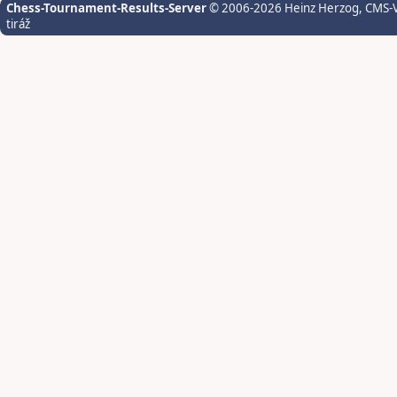
Chess-Tournament-Results-Server
© 2006-2026 Heinz Herzog
, CMS-
tiráž