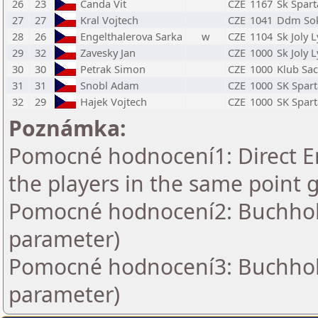
26
23
Canda Vit
CZE
1167
Sk Spart
27
27
Kral Vojtech
CZE
1041
Ddm So
28
26
Engelthalerova Sarka
w
CZE
1104
Sk Joly 
29
32
Zavesky Jan
CZE
1000
Sk Joly 
30
30
Petrak Simon
CZE
1000
Klub Sac
31
31
Snobl Adam
CZE
1000
SK Spart
32
29
Hajek Vojtech
CZE
1000
SK Spart
Poznámka:
Pomocné hodnocení1: Direct En
the players in the same point 
Pomocné hodnocení2: Buchholz 
parameter)
Pomocné hodnocení3: Buchholz 
parameter)