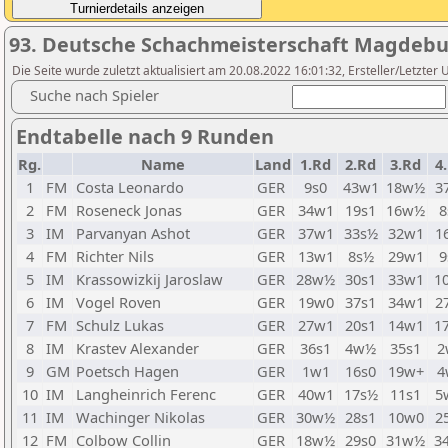
93. Deutsche Schachmeisterschaft Magdebu
Die Seite wurde zuletzt aktualisiert am 20.08.2022 16:01:32, Ersteller/Letzter 
Suche nach Spieler
Endtabelle nach 9 Runden
Rg.
Name
Land
1.Rd
2.Rd
3.Rd
4
1
FM
Costa Leonardo
GER
9s0
43w1
18w½
3
2
FM
Roseneck Jonas
GER
34w1
19s1
16w½
8
3
IM
Parvanyan Ashot
GER
37w1
33s½
32w1
1
4
FM
Richter Nils
GER
13w1
8s½
29w1
9
5
IM
Krassowizkij Jaroslaw
GER
28w½
30s1
33w1
1
6
IM
Vogel Roven
GER
19w0
37s1
34w1
2
7
FM
Schulz Lukas
GER
27w1
20s1
14w1
1
8
IM
Krastev Alexander
GER
36s1
4w½
35s1
2
9
GM
Poetsch Hagen
GER
1w1
16s0
19w+
4
10
IM
Langheinrich Ferenc
GER
40w1
17s½
11s1
5
11
IM
Wachinger Nikolas
GER
30w½
28s1
10w0
2
12
FM
Colbow Collin
GER
18w½
29s0
31w½
3