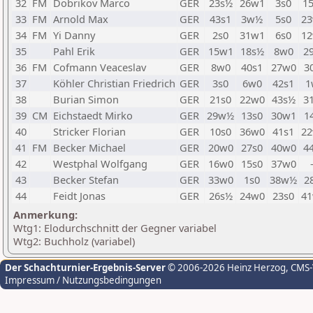
32
FM
Dobrikov Marco
GER
23s½
26w1
3s0
1
33
FM
Arnold Max
GER
43s1
3w½
5s0
2
34
FM
Yi Danny
GER
2s0
31w1
6s0
1
35
Pahl Erik
GER
15w1
18s½
8w0
2
36
FM
Cofmann Veaceslav
GER
8w0
40s1
27w0
3
37
Köhler Christian Friedrich
GER
3s0
6w0
42s1
1
38
Burian Simon
GER
21s0
22w0
43s½
3
39
CM
Eichstaedt Mirko
GER
29w½
13s0
30w1
1
40
Stricker Florian
GER
10s0
36w0
41s1
2
41
FM
Becker Michael
GER
20w0
27s0
40w0
4
42
Westphal Wolfgang
GER
16w0
15s0
37w0
43
Becker Stefan
GER
33w0
1s0
38w½
2
44
Feidt Jonas
GER
26s½
24w0
23s0
4
Anmerkung:
Wtg1: Elodurchschnitt der Gegner variabel
Wtg2: Buchholz (variabel)
Der Schachturnier-Ergebnis-Server
© 2006-2026 Heinz Herzog
, CMS
Impressum / Nutzungsbedingungen