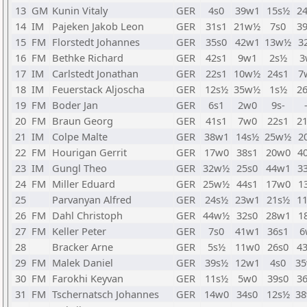
13
GM
Kunin Vitaly
GER
4s0
39w1
15s½
2
14
IM
Pajeken Jakob Leon
GER
31s1
21w½
7s0
3
15
FM
Florstedt Johannes
GER
35s0
42w1
13w½
3
16
FM
Bethke Richard
GER
42s1
9w1
2s½
3
17
IM
Carlstedt Jonathan
GER
22s1
10w½
24s1
7
18
IM
Feuerstack Aljoscha
GER
12s½
35w½
1s½
2
19
FM
Boder Jan
GER
6s1
2w0
9s-
20
FM
Braun Georg
GER
41s1
7w0
22s1
2
21
IM
Colpe Malte
GER
38w1
14s½
25w½
2
22
FM
Hourigan Gerrit
GER
17w0
38s1
20w0
4
23
IM
Gungl Theo
GER
32w½
25s0
44w1
3
24
FM
Miller Eduard
GER
25w½
44s1
17w0
1
25
Parvanyan Alfred
GER
24s½
23w1
21s½
1
26
FM
Dahl Christoph
GER
44w½
32s0
28w1
1
27
FM
Keller Peter
GER
7s0
41w1
36s1
6
28
Bracker Arne
GER
5s½
11w0
26s0
4
29
FM
Malek Daniel
GER
39s½
12w1
4s0
3
30
FM
Farokhi Keyvan
GER
11s½
5w0
39s0
3
31
FM
Tschernatsch Johannes
GER
14w0
34s0
12s½
3