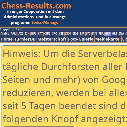
Logged on: Gast
Arabic
ARM
AZE
BIH
BUL
CAT
CHN
CRO
CZE
DEN
ENG
ESP
FAI
FIN
FRA
GER
GRE
INA
I
Home
TurnierDB
Meisterschaft
Foto-Galerie
Meldekartei
El
Hinweis: Um die Serverbela
tägliche Durchforsten aller 
Seiten und mehr) von Goog
reduzieren, werden bei alle
seit 5 Tagen beendet sind d
folgenden Knopf angezeigt