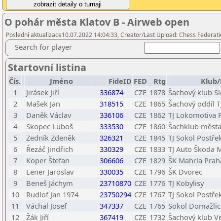
O pohár města Klatov B - Airweb open
Poslední aktualizace10.07.2022 14:04:33, Creator/Last Upload: Chess Federati
Search for player
Startovní listina
Čís.
Jméno
FideID
FED
Rtg
Klub/
1
Jirásek Jiří
336874
CZE
1878
Šachový klub Sl
2
Mašek Jan
318515
CZE
1865
Šachový oddíl 
3
Daněk Václav
336106
CZE
1862
TJ Lokomotiva 
4
Skopec Luboš
333530
CZE
1860
Šachklub města 
5
Zedník Zdeněk
326321
CZE
1845
TJ Sokol Postře
6
Řezáč Jindřich
330329
CZE
1833
TJ Auto Škoda 
7
Koper Štefan
306606
CZE
1829
ŠK Mahrla Praha
8
Lener Jaroslav
330035
CZE
1796
ŠK Dvorec
9
Beneš Jáchym
23710870
CZE
1776
TJ Kobylisy
10
Rudlof Jan 1974
23750294
CZE
1767
TJ Sokol Postře
11
Váchal Josef
347337
CZE
1765
Sokol Domažlic
12
Žák Jiří
367419
CZE
1732
Šachový klub Ve