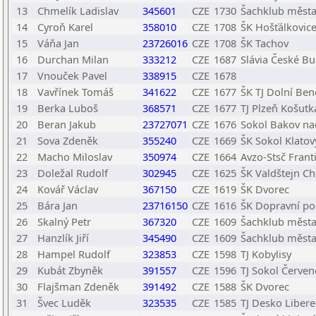
13
Chmelík Ladislav
345601
CZE
1730
Šachklub města 
14
Cyroň Karel
358010
CZE
1708
ŠK Hošťálkovice,
15
Váňa Jan
23726016
CZE
1708
ŠK Tachov
16
Durchan Milan
333212
CZE
1687
Slávia České Bu
17
Vnouček Pavel
338915
CZE
1678
18
Vavřínek Tomáš
341622
CZE
1677
ŠK TJ Dolní Be
19
Berka Luboš
368571
CZE
1677
TJ Plzeň Košutka
20
Beran Jakub
23727071
CZE
1676
Sokol Bakov na
21
Sova Zdeněk
355240
CZE
1669
ŠK Sokol Klatov
22
Macho Miloslav
350974
CZE
1664
Avzo-Stsč Frant
23
Doležal Rudolf
302945
CZE
1625
ŠK Valdštejn C
24
Kovář Václav
367150
CZE
1619
ŠK Dvorec
25
Bára Jan
23716150
CZE
1616
ŠK Dopravní po
26
Skalný Petr
367320
CZE
1609
Šachklub města 
27
Hanzlík Jiří
345490
CZE
1609
Šachklub města 
28
Hampel Rudolf
323853
CZE
1598
TJ Kobylisy
29
Kubát Zbyněk
391557
CZE
1596
TJ Sokol Červen
30
Flajšman Zdeněk
391492
CZE
1588
ŠK Dvorec
31
Švec Luděk
323535
CZE
1585
TJ Desko Libere