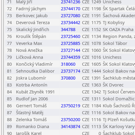
71
Malý Jiří
23741236
CZE
1249
Unichess
72
Fadrný Jáchym
23744170
CZE
1198
ŠK Spartak Čelá
73
Berkovec Jakub
23727080
CZE
1191
Šachová Akadem
74
Deverová Tereza
23734442
CZE
1175
TJ Kobylisy
75
Skalický Jindřich
344788
CZE
1152
SK OAZA Praha
76
Kroulík Štěpán
23725460
CZE
1134
Region Panda, z
77
Veverka Max
23725885
CZE
1078
Sokol Tábor
78
Nová Anežka
23727144
CZE
1060
ŠK Sokol Klatov
79
Ličková Anna
23744359
CZE
1016
Unichess
80
Končický Vladimír
318060
CZE
1605
ŠK Sokol Klatov
81
Sehnoutka Dalibor
23737174
CZE
1444
Sokol Bakov na
82
Jiskra Lubomír
370800
CZE
1391
Šachklub města 
83
Kotrba Antonín
CZE
1363
ŠK Dvorec
84
Kubát Zbyněk 1991
CZE
1342
TJ Sokol Červen
85
Rudlof Jan 2006
CZE
1311
Sokol Domažlic
86
Gernert Tomáš
23750219
CZE
1184
Klub Šachistů Ř
87
Šťastný Matěj
CZE
1116
Sokol Bakov na
88
Zelenka Tomáš
23750200
CZE
1116
TJ Plzeň Košutka
89
Romanko Diana
34143874
CZE
1113
ŠK Karlovy Vary
90
Jarošík Karel
CZE
0
Šachklub Sokol