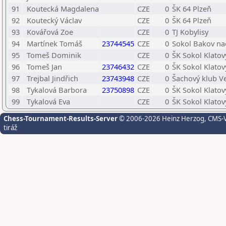
91
Koutecká Magdalena
CZE
0
ŠK 64 Plzeň
92
Koutecký Václav
CZE
0
ŠK 64 Plzeň
93
Kovářová Zoe
CZE
0
TJ Kobylisy
94
Martínek Tomáš
23744545
CZE
0
Sokol Bakov na
95
Tomeš Dominik
CZE
0
ŠK Sokol Klatov
96
Tomeš Jan
23746432
CZE
0
ŠK Sokol Klatov
97
Trejbal Jindřich
23743948
CZE
0
Šachový klub Ve
98
Tykalová Barbora
23750898
CZE
0
ŠK Sokol Klatov
99
Tykalová Eva
CZE
0
ŠK Sokol Klatov
Chess-Tournament-Results-Server
© 2006-2026 Heinz Herzog
, CMS-
tiráž