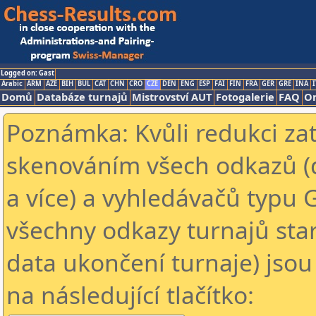
Logged on: Gast
Arabic
ARM
AZE
BIH
BUL
CAT
CHN
CRO
CZE
DEN
ENG
ESP
FAI
FIN
FRA
GER
GRE
INA
I
Domů
Databáze turnajů
Mistrovství AUT
Fotogalerie
FAQ
On
Poznámka: Kvůli redukci za
skenováním všech odkazů (
a více) a vyhledávačů typu 
všechny odkazy turnajů star
data ukončení turnaje) jsou
na následující tlačítko: