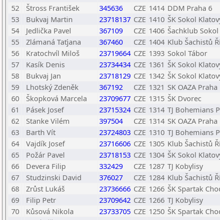
52
Štross František
345636
CZE
1414
DDM Praha 6
53
Bukvaj Martin
23718137
CZE
1410
ŠK Sokol Klatov
54
Jedlička Pavel
367109
CZE
1406
Šachklub Sokol
55
Zlámaná Taťjana
367460
CZE
1404
Klub Šachistů Ř
56
Kratochvíl Miloš
23719664
CZE
1393
Sokol Tábor
57
Kasík Denis
23734434
CZE
1361
ŠK Sokol Klatov
58
Bukvaj Jan
23718129
CZE
1342
ŠK Sokol Klatov
59
Lhotský Zdeněk
367192
CZE
1321
SK OAZA Praha
60
Škopková Marcela
23709677
CZE
1315
ŠK Dvorec
61
Pásek Josef
23715324
CZE
1314
TJ Bohemians 
62
Stanke Vilém
397504
CZE
1314
SK OAZA Praha
63
Barth Vít
23724803
CZE
1310
TJ Bohemians 
64
Vajdík Josef
23716606
CZE
1305
Klub Šachistů Ř
65
Požár Pavel
23718153
CZE
1304
ŠK Sokol Klatov
66
Devera Filip
332429
CZE
1287
TJ Kobylisy
67
Studzinski David
376027
CZE
1284
Klub Šachistů Ř
68
Zrůst Lukáš
23736666
CZE
1266
ŠK Spartak Cho
69
Filip Petr
23709642
CZE
1266
TJ Kobylisy
70
Kůsová Nikola
23733705
CZE
1250
ŠK Spartak Cho