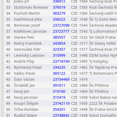
32
Joško Jiří
336912
CZE
1584
Šachový klub Píš
33
Studzinski Boleslav
376019
CZE
1583
Klub Šachistů Ř
34
Pucholt Martin
383279
CZE
1566
Šachový oddíl S
35
Vavřínková Jitka
356522
CZE
1548
ŠK TJ Dolní Be
36
Berkovec Josef
23727098
CZE
1544
Šachová Akadem
37
Kotěšovec Jaroslav
23723777
CZE
1543
TJ Lokomotiva 
38
Stanke Petr
385557
CZE
1522
SK OAZA Praha
39
Režný František
343854
CZE
1517
ŠK Slavoj Velké
40
Vavroušek Petr
323357
CZE
1517
Šachový klub Ch
41
Levinský Ladislav
310999
CZE
1498
DDM Sokol Ny
42
Andrle Filip
23718749
CZE
1495
TJ Kobylisy
43
Rychtecký Pavel
334235
CZE
1482
ŠK Teplárna Pr
44
Vaško Pavel
365122
CZE
1477
TJ Bohemians 
45
Šobr Václav
23734469
CZE
1474
46
Šindelář Jan
391611
CZE
1466
ŠK Přeštice
47
Nový Jan
319180
CZE
1464
ŠK Přeštice
48
Nový Jaroslav
315419
CZE
1458
Sokol Bakov na
49
Koupil Štěpán
23742119
CZE
1450
2222 ŠK Polabiny
50
Trčka Bohdan
354201
CZE
1448
ŠK Praha-Smíc
51
Rudlof Adam
23748842
CZE
1438
Sokol Domažlic