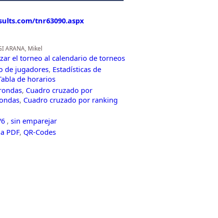
esults.com/tnr63090.aspx
GI ARANA, Mikel
zar el torneo al calendario de torneos
co de jugadores
,
Estadísticas de
Tabla de horarios
 rondas
,
Cuadro cruzado por
rondas
,
Cuadro cruzado por ranking
/6
,
sin emparejar
 a PDF
,
QR-Codes