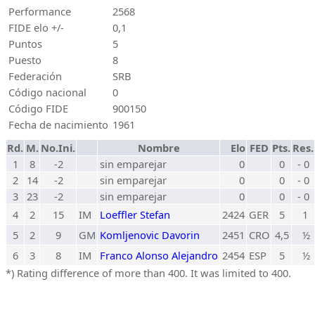
Performance
2568
FIDE elo +/-
0,1
Puntos
5
Puesto
8
Federación
SRB
Código nacional
0
Código FIDE
900150
Fecha de nacimiento
1961
Rd.
M.
No.Ini.
Nombre
Elo
FED
Pts.
Res.
1
8
-2
sin emparejar
0
0
- 0
2
14
-2
sin emparejar
0
0
- 0
3
23
-2
sin emparejar
0
0
- 0
4
2
15
IM
Loeffler Stefan
2424
GER
5
1
5
2
9
GM
Komljenovic Davorin
2451
CRO
4,5
½
6
3
8
IM
Franco Alonso Alejandro
2454
ESP
5
½
*) Rating difference of more than 400. It was limited to 400.