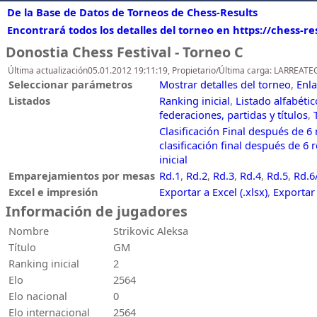
De la Base de Datos de Torneos de Chess-Results
Encontrará todos los detalles del torneo en https://chess-r
Donostia Chess Festival - Torneo C
Última actualización05.01.2012 19:11:19, Propietario/Última carga: LARREATE
Seleccionar parámetros
Mostrar detalles del torneo
,
Enla
Listados
Ranking inicial
,
Listado alfabéti
federaciones, partidas y títulos
,
Clasificación Final después de 6
clasificación final después de 6 
inicial
Emparejamientos por mesas
Rd.1
,
Rd.2
,
Rd.3
,
Rd.4
,
Rd.5
,
Rd.6
Excel e impresión
Exportar a Excel (.xlsx)
,
Exportar
Información de jugadores
Nombre
Strikovic Aleksa
Título
GM
Ranking inicial
2
Elo
2564
Elo nacional
0
Elo internacional
2564