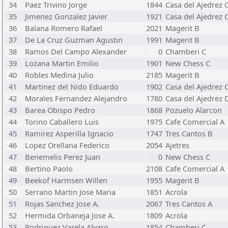
34
Paez Trivino Jorge
1844
Casa del Ajedrez 
35
Jimenez Gonzalez Javier
1921
Casa del Ajedrez 
36
Balana Romero Rafael
2021
Magerit B
37
De La Cruz Guzman Agustin
1991
Magerit B
38
Ramos Del Campo Alexander
0
Chamberi C
39
Lozana Martin Emilio
1901
New Chess C
40
Robles Medina Julio
2185
Magerit B
41
Martinez del Nido Eduardo
1902
Casa del Ajedrez 
42
Morales Fernandez Alejandro
1780
Casa del Ajedrez 
43
Barea Obispo Pedro
1868
Pozuelo Alarcon
44
Torino Caballero Luis
1975
Cafe Comercial A
45
Ramirez Asperilla Ignacio
1747
Tres Cantos B
46
Lopez Orellana Federico
2054
Ajetres
47
Benemelis Perez Juan
0
New Chess C
48
Bertino Paolo
2108
Cafe Comercial A
49
Beekof Harmsen Willen
1955
Magerit B
50
Serrano Martin Jose Maria
1851
Acrola
51
Rojas Sanchez Jose A.
2067
Tres Cantos A
52
Hermida Orbaneja Jose A.
1809
Acrola
53
Rodriguez Varela Alvaro
1854
Chamberi C