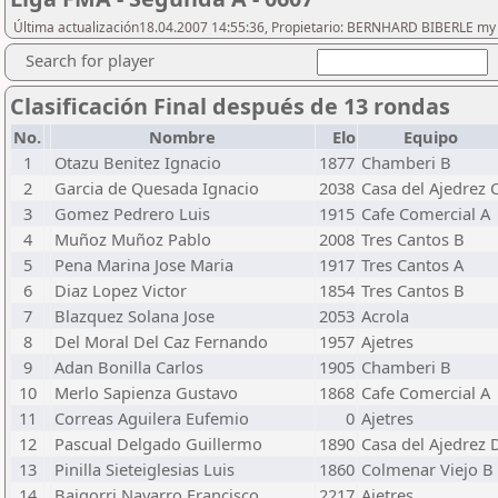
Última actualización18.04.2007 14:55:36, Propietario: BERNHARD BIBERLE my 
Search for player
Clasificación Final después de 13 rondas
No.
Nombre
Elo
Equipo
1
Otazu Benitez Ignacio
1877
Chamberi B
2
Garcia de Quesada Ignacio
2038
Casa del Ajedrez 
3
Gomez Pedrero Luis
1915
Cafe Comercial A
4
Muñoz Muñoz Pablo
2008
Tres Cantos B
5
Pena Marina Jose Maria
1917
Tres Cantos A
6
Diaz Lopez Victor
1854
Tres Cantos B
7
Blazquez Solana Jose
2053
Acrola
8
Del Moral Del Caz Fernando
1957
Ajetres
9
Adan Bonilla Carlos
1905
Chamberi B
10
Merlo Sapienza Gustavo
1868
Cafe Comercial A
11
Correas Aguilera Eufemio
0
Ajetres
12
Pascual Delgado Guillermo
1890
Casa del Ajedrez 
13
Pinilla Sieteiglesias Luis
1860
Colmenar Viejo B
14
Baigorri Navarro Francisco
2217
Ajetres