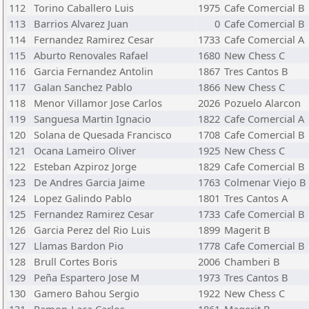
112
Torino Caballero Luis
1975
Cafe Comercial B
113
Barrios Alvarez Juan
0
Cafe Comercial B
114
Fernandez Ramirez Cesar
1733
Cafe Comercial A
115
Aburto Renovales Rafael
1680
New Chess C
116
Garcia Fernandez Antolin
1867
Tres Cantos B
117
Galan Sanchez Pablo
1866
New Chess C
118
Menor Villamor Jose Carlos
2026
Pozuelo Alarcon
119
Sanguesa Martin Ignacio
1822
Cafe Comercial A
120
Solana de Quesada Francisco
1708
Cafe Comercial B
121
Ocana Lameiro Oliver
1925
New Chess C
122
Esteban Azpiroz Jorge
1829
Cafe Comercial B
123
De Andres Garcia Jaime
1763
Colmenar Viejo B
124
Lopez Galindo Pablo
1801
Tres Cantos A
125
Fernandez Ramirez Cesar
1733
Cafe Comercial B
126
Garcia Perez del Rio Luis
1899
Magerit B
127
Llamas Bardon Pio
1778
Cafe Comercial B
128
Brull Cortes Boris
2006
Chamberi B
129
Peña Espartero Jose M
1973
Tres Cantos B
130
Gamero Bahou Sergio
1922
New Chess C