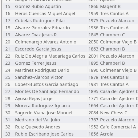
15
Gomez Rubio Agustin
1866
Magerit B
16
Heras Cuencas Miguel Angel
1959
Tres Cantos A
17
Cobelas Rodriguez Pilar
1975
Pozuelo Alarcon
18
Alvarez Gonzalez Eduardo
1936
Tres Cantos A
19
Alvarez Diaz Jesus R.
1845
Chamberi C
20
Colmenarejo Alvarez Antonio
2050
Colmenar Viejo B
21
Escoredo Garcia Jesus
1863
Chamberi B
22
Ruiz De Alegria Madariaga Carlos
2001
Pozuelo Alarcon
23
Gomez Ferrer Jesus
1895
Chamberi B
24
Martinez Rodriguez Dario
1896
Colmenar Viejo B
25
Sanchez-Alarcos Victor
1878
Tres Cantos B
26
Lopez-Bustos Garcia Santiago
1981
Tres Cantos A
27
Montes De Santiago Fernando
1895
Casa del Ajedrez 
28
Ayuso Rejas Jorge
1771
Casa del Ajedrez 
29
Morera Rodriguez Ignacio
1664
Casa del Ajedrez 
30
Sagredo Viana Jose Manuel
2084
New Chess C
31
Medrano del Val Julio
1767
Pozuelo Alarcon
32
Ruiz Quevedo Andres
1952
Cafe Comercial A
33
Rubio Escribano Jose Carlos
1856
Acrola