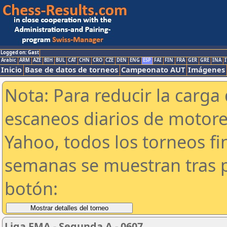
Logged on: Gast
Arabic
ARM
AZE
BIH
BUL
CAT
CHN
CRO
CZE
DEN
ENG
ESP
FAI
FIN
FRA
GER
GRE
INA
I
Inicio
Base de datos de torneos
Campeonato AUT
Imágenes
Nota: Para reducir la carga 
escaneos diarios de motor
Yahoo, todos los torneos f
semanas se muestran tras p
botón:
Liga FMA - Segunda A - 0607