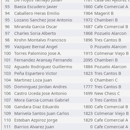
93
Baeza Escudero Javier
1860
Cafe Comercial A
94
Caballero Heras Emilio
1964
Magerit B
95
Lozano Sanchez Jose Antonio
1972
Chamberi B
96
Miranda Garcia Oscar
1687
Cafe Comercial B
97
Charles Soria Alberto
1868
Pozuelo Alarcon
98
Krohn Montalvo Francisco
1896
Tres Cantos B
99
Vazquez Bernal Angel
0
Pozuelo Alarcon
100
Torres Palomino Jose A.
1915
Colmenar Viejo B
101
Fernandez Aransay Fernando
2095
Chamberi B
102
Aguado Rodriguez Guillermo
1884
Pozuelo Alarcon
103
Peña Espartero Victor
1823
Tres Cantos B
104
Martinez Loza Juan
0
Chamberi C
105
Dominguez Jordan Andres
1777
Tres Cantos B
106
Castro Uceda Jose Antonio
1699
New Chess C
107
Mora Garcia-Lomas Gabriel
0
Tres Cantos B
108
Gandara Diaz Eduardo
1800
Cafe Comercial B
109
Marivela Santos Juan Carlos
1823
Colmenar Viejo B
110
Esteban Azpiroz Jorge
1829
Cafe Comercial A
111
Barrios Alvarez Juan
0
Cafe Comercial A