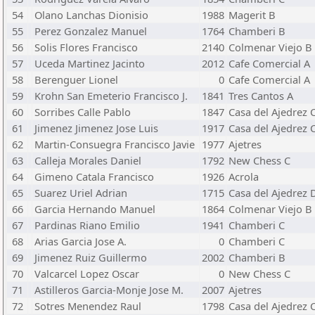
54
Olano Lanchas Dionisio
1988
Magerit B
55
Perez Gonzalez Manuel
1764
Chamberi B
56
Solis Flores Francisco
2140
Colmenar Viejo B
57
Uceda Martinez Jacinto
2012
Cafe Comercial A
58
Berenguer Lionel
0
Cafe Comercial A
59
Krohn San Emeterio Francisco J.
1841
Tres Cantos A
60
Sorribes Calle Pablo
1847
Casa del Ajedrez 
61
Jimenez Jimenez Jose Luis
1917
Casa del Ajedrez 
62
Martin-Consuegra Francisco Javie
1977
Ajetres
63
Calleja Morales Daniel
1792
New Chess C
64
Gimeno Catala Francisco
1926
Acrola
65
Suarez Uriel Adrian
1715
Casa del Ajedrez 
66
Garcia Hernando Manuel
1864
Colmenar Viejo B
67
Pardinas Riano Emilio
1941
Chamberi C
68
Arias Garcia Jose A.
0
Chamberi C
69
Jimenez Ruiz Guillermo
2002
Chamberi B
70
Valcarcel Lopez Oscar
0
New Chess C
71
Astilleros Garcia-Monje Jose M.
2007
Ajetres
72
Sotres Menendez Raul
1798
Casa del Ajedrez 