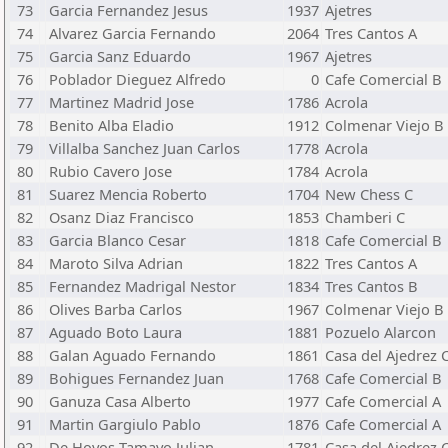
73
Garcia Fernandez Jesus
1937
Ajetres
74
Alvarez Garcia Fernando
2064
Tres Cantos A
75
Garcia Sanz Eduardo
1967
Ajetres
76
Poblador Dieguez Alfredo
0
Cafe Comercial B
77
Martinez Madrid Jose
1786
Acrola
78
Benito Alba Eladio
1912
Colmenar Viejo B
79
Villalba Sanchez Juan Carlos
1778
Acrola
80
Rubio Cavero Jose
1784
Acrola
81
Suarez Mencia Roberto
1704
New Chess C
82
Osanz Diaz Francisco
1853
Chamberi C
83
Garcia Blanco Cesar
1818
Cafe Comercial B
84
Maroto Silva Adrian
1822
Tres Cantos A
85
Fernandez Madrigal Nestor
1834
Tres Cantos B
86
Olives Barba Carlos
1967
Colmenar Viejo B
87
Aguado Boto Laura
1881
Pozuelo Alarcon
88
Galan Aguado Fernando
1861
Casa del Ajedrez 
89
Bohigues Fernandez Juan
1768
Cafe Comercial B
90
Ganuza Casa Alberto
1977
Cafe Comercial A
91
Martin Gargiulo Pablo
1876
Cafe Comercial A
92
De Hoyos Tamayo Julian
1781
Casa del Ajedrez 