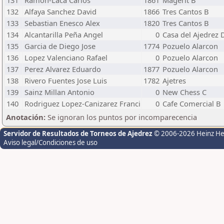
131
Ramon-Laca Carlos
1861
Magerit B
132
Alfaya Sanchez David
1866
Tres Cantos B
133
Sebastian Enesco Alex
1820
Tres Cantos B
134
Alcantarilla Peña Angel
0
Casa del Ajedrez 
135
Garcia de Diego Jose
1774
Pozuelo Alarcon
136
Lopez Valenciano Rafael
0
Pozuelo Alarcon
137
Perez Alvarez Eduardo
1877
Pozuelo Alarcon
138
Rivero Fuentes Jose Luis
1782
Ajetres
139
Sainz Millan Antonio
0
New Chess C
140
Rodriguez Lopez-Canizarez Franci
0
Cafe Comercial B
Anotación:
Se ignoran los puntos por incomparecencia
Servidor de Resultados de Torneos de Ajedrez
© 2006-2026 Heinz H
Aviso legal/Condiciones de uso