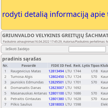
rodyti detalią informaciją apie
GRIUNVALDO VELYKINIS GREITŲJŲ ŠACHMAT
Paskutinis atnaujinimas16.04.2022 17:45:29, Autorius/Paskutinis perkėlimas: M
Ieškoti žaidėjo
pradinis sąrašas
Nr.
Pavardė
FIDE ID
Fed.
Reit.
Lytis
Tipas
Klub
1
Raugevicius Matas
12813494
LTU
1744
U18
Kau
2
Tumosa Algis
12802450
LTU
1724
S70
Kau
3
Jauniskis Edmundas
12829501
LTU
1701
S70
Kau
4
Domanaitis Danas
12823007
LTU
1692
Kau
5
Masanauskas Antanas
12801100
LTU
1686
S70
Kau
6
Petraitis Gintautas
12801380
LTU
1628
S70
Kau
7
Pilkis Saulius
12818003
LTU
1598
Elek