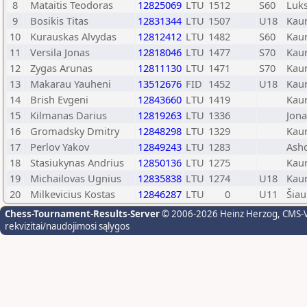
8
Mataitis Teodoras
12825069
LTU
1512
S60
Luk
9
Bosikis Titas
12831344
LTU
1507
U18
Kau
10
Kurauskas Alvydas
12812412
LTU
1482
S60
Kau
11
Versila Jonas
12818046
LTU
1477
S70
Kau
12
Zygas Arunas
12811130
LTU
1471
S70
Kau
13
Makarau Yauheni
13512676
FID
1452
U18
Kau
14
Brish Evgeni
12843660
LTU
1419
Kau
15
Kilmanas Darius
12819263
LTU
1336
Jona
16
Gromadsky Dmitry
12848298
LTU
1329
Kau
17
Perlov Yakov
12849243
LTU
1283
Ash
18
Stasiukynas Andrius
12850136
LTU
1275
Kau
19
Michailovas Ugnius
12835838
LTU
1274
U18
Kau
20
Milkevicius Kostas
12846287
LTU
0
U11
Šiau
Chess-Tournament-Results-Server
© 2006-2026 Heinz Herzog
, CMS-
rekvizitai/naudojimosi sąlygos