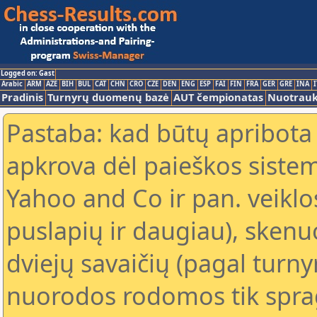
Logged on: Gast
Arabic
ARM
AZE
BIH
BUL
CAT
CHN
CRO
CZE
DEN
ENG
ESP
FAI
FIN
FRA
GER
GRE
INA
I
Pradinis
Turnyrų duomenų bazė
AUT čempionatas
Nuotrau
Pastaba: kad būtų apribota
apkrova dėl paieškos sistem
Yahoo and Co ir pan. veiklo
puslapių ir daugiau), skenu
dviejų savaičių (pagal turn
nuorodos rodomos tik sprag