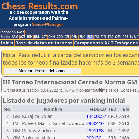
Logged on: Gast
Arabic
ARM
AZE
BIH
BUL
CAT
CHN
CRO
CZE
DEN
ENG
ESP
FAI
FIN
FRA
GER
GRE
INA
I
Inicio
Base de datos de torneos
Campeonato AUT
Imágenes
Nota: Para reducir la carga del servidor en los esc
todos los torneos finalizados hace más de 2 semanas
III Torneo Internacional Cerrado Norma GM
Última actualización15.04.2022 15:10:45, Propietario/Última carga: Gonzalez 
Listado de jugadores por ranking inicial
No.
Nombre
FIDE-ID
FED
Elo
2
GM
Kurajica Bojan
14400057
CRO
2519
4
IM
Pulvett Marin Daniel Eduardo
3900410
ESP
2510
3
GM
Petkov Vladimir
2901188
BUL
2492
6
GM
Strikovic Aleksa
900150
SRB
2489