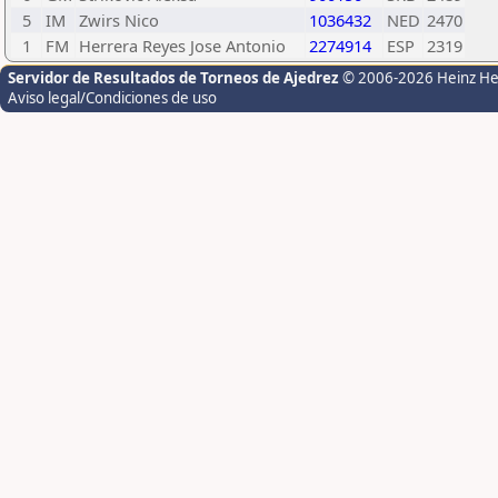
5
IM
Zwirs Nico
1036432
NED
2470
1
FM
Herrera Reyes Jose Antonio
2274914
ESP
2319
Servidor de Resultados de Torneos de Ajedrez
© 2006-2026 Heinz H
Aviso legal/Condiciones de uso