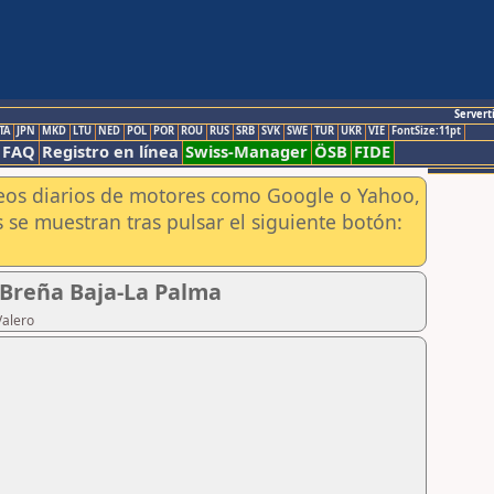
Servert
TA
JPN
MKD
LTU
NED
POL
POR
ROU
RUS
SRB
SVK
SWE
TUR
UKR
VIE
FontSize:11pt
FAQ
Registro en línea
Swiss-Manager
ÖSB
FIDE
aneos diarios de motores como Google o Yahoo,
 se muestran tras pulsar el siguiente botón:
 Breña Baja-La Palma
Valero