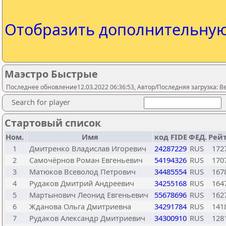
Отобразить дополнительну
Маэстро Быстрые
Последнее обновление12.03.2022 06:36:53, Автор/Последняя загрузка: Be
Search for player
Стартовый список
Ном.
Имя
код FIDE
ФЕД.
Рейт
1
Дмитренко Владислав Игоревич
24287229
RUS
172
2
Самочёрнов Роман Евгеньевич
54194326
RUS
170
3
Матюков Всеволод Петрович
34485554
RUS
167
4
Рудаков Дмитрий Андреевич
34255168
RUS
164
5
Мартынович Леонид Евгеньевич
55678696
RUS
162
6
Жданова Ольга Дмитриевна
34291784
RUS
141
7
Рудаков Александр Дмитриевич
34300910
RUS
128