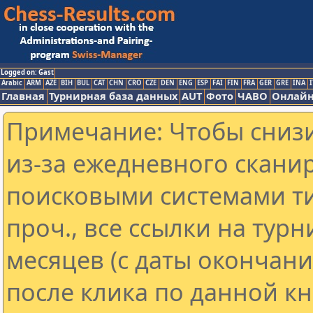
Logged on: Gast
Arabic
ARM
AZE
BIH
BUL
CAT
CHN
CRO
CZE
DEN
ENG
ESP
FAI
FIN
FRA
GER
GRE
INA
I
Главная
Турнирная база данных
AUT
Фото
ЧАВО
Онлайн
Примечание: Чтобы снизи
из-за ежедневного скани
поисковыми системами ти
проч., все ссылки на тур
месяцев (с даты окончан
после клика по данной кн