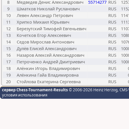
8
Медведев Денис Александрович
55714277
RUS
125
9
Шматков Николай Русланович
RUS
115
10
Левен Александр Петрович
RUS
114
11
Хрипко Михаил Юрьевич
RUS
111
12
Березутский Тимофей Евгеньевич
RUS
110
13
Кочетков Егор Алексеевич
RUS
108
14
Седов Мирослав Антонович
RUS
107
15
Дулёв Елисей Александрович
RUS
100
16
Назаров Алексей Александрович
RUS
100
17
Петроченко Андрей Дмитриевич
RUS
100
18
Алёнкин Игорь Владимирович
RUS
19
Алёнкина Гайа Владимировна
RUS
20
Стойлова Екатерина Сергеевна
RUS
сервер Chess-Tournament-Results
© 2006-2026 Heinz Herzog
, CMS-
условия использования