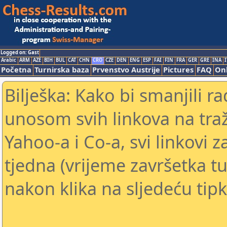
Logged on: Gast
Arabic
ARM
AZE
BIH
BUL
CAT
CHN
CRO
CZE
DEN
ENG
ESP
FAI
FIN
FRA
GER
GRE
INA
I
Početna
Turnirska baza
Prvenstvo Austrije
Pictures
FAQ
Onl
Bilješka: Kako bi smanjili 
unosom svih linkova na traž
Yahoo-a i Co-a, svi linkovi z
tjedna (vrijeme završetka tu
nakon klika na sljedeću tipk