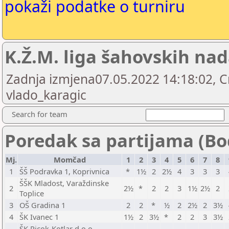
pokaži podatke o turniru
K.Ž.M. liga šahovskih na
Zadnja izmjena07.05.2022 14:18:02, C
vlado_karagic
Search for team
Poredak sa partijama (Bo
Mj.
Momčad
1
2
3
4
5
6
7
8
1
ŠŠ Podravka 1, Koprivnica
*
1½
2
2½
4
3
3
3
ŠŠK Mladost, Varaždinske
2
2½
*
2
2
3
1½
2½
2
Toplice
3
OŠ Gradina 1
2
2
*
½
2
2½
2
3½
4
ŠK Ivanec 1
1½
2
3½
*
2
2
3
3½
ŠK Picok-Kotlar d.o.o.,