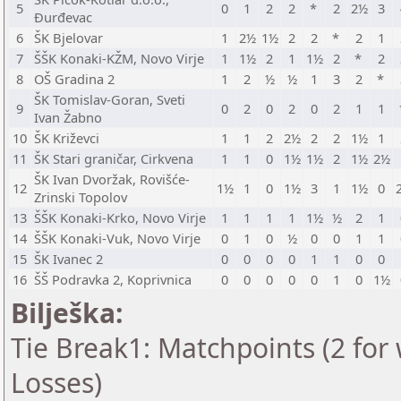
5
0
1
2
2
*
2
2½
3
Đurđevac
6
ŠK Bjelovar
1
2½
1½
2
2
*
2
1
7
ŠŠK Konaki-KŽM, Novo Virje
1
1½
2
1
1½
2
*
2
8
OŠ Gradina 2
1
2
½
½
1
3
2
*
ŠK Tomislav-Goran, Sveti
9
0
2
0
2
0
2
1
1
Ivan Žabno
10
ŠK Križevci
1
1
2
2½
2
2
1½
1
11
ŠK Stari graničar, Cirkvena
1
1
0
1½
1½
2
1½
2½
ŠK Ivan Dvoržak, Rovišće-
12
1½
1
0
1½
3
1
1½
0
Zrinski Topolov
13
ŠŠK Konaki-Krko, Novo Virje
1
1
1
1
1½
½
2
1
14
ŠŠK Konaki-Vuk, Novo Virje
0
1
0
½
0
0
1
1
15
ŠK Ivanec 2
0
0
0
0
1
1
0
0
16
ŠŠ Podravka 2, Koprivnica
0
0
0
0
0
1
0
1½
Bilješka:
Tie Break1: Matchpoints (2 for 
Losses)