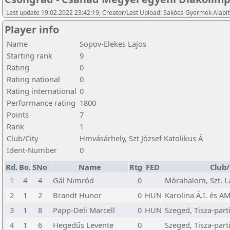
Last update 19.02.2022 23:42:19, Creator/Last Upload: Sakóca Gyermek Alapí
Player info
Name
Sopov-Elekes Lajos
Starting rank
9
Rating
0
Rating national
0
Rating international
0
Performance rating
1800
Points
7
Rank
1
Club/City
Hmvásárhely, Szt József Katolikus Á
Ident-Number
0
Rd.
Bo.
SNo
Name
Rtg
FED
Club/
1
4
4
Gál Nimród
0
Mórahalom, Szt. Lá
2
1
2
Brandt Hunor
0
HUN
Karolina Á.I. és AM
3
1
8
Papp-Deli Marcell
0
HUN
Szeged, Tisza-parti
4
1
6
Hegedűs Levente
0
Szeged, Tisza-parti