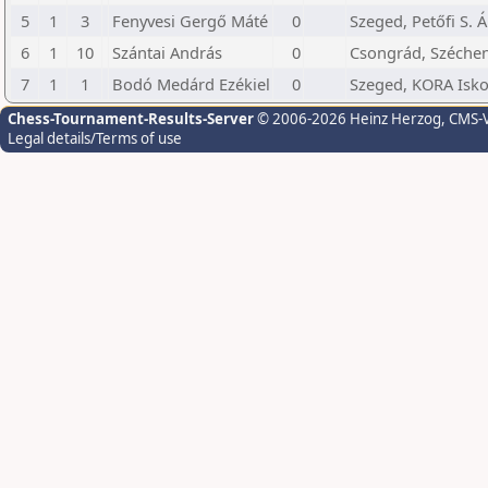
5
1
3
Fenyvesi Gergő Máté
0
Szeged, Petőfi S. Á.
6
1
10
Szántai András
0
Csongrád, Szécheny
7
1
1
Bodó Medárd Ezékiel
0
Szeged, KORA Isko
Chess-Tournament-Results-Server
© 2006-2026 Heinz Herzog
, CMS-
Legal details/Terms of use