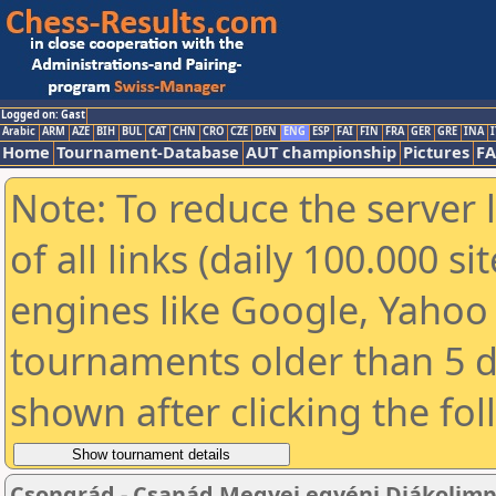
Logged on: Gast
Arabic
ARM
AZE
BIH
BUL
CAT
CHN
CRO
CZE
DEN
ENG
ESP
FAI
FIN
FRA
GER
GRE
INA
I
Home
Tournament-Database
AUT championship
Pictures
F
Note: To reduce the server 
of all links (daily 100.000 s
engines like Google, Yahoo a
tournaments older than 5 d
shown after clicking the fo
Csongrád - Csanád Megyei egyéni Diákolimpia