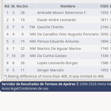
Rd.
M.
No.Ini.
Nombre
FIDE
1
5
28
Andrade Moacir Belarmino F.
1553
2
5
19
Dauer Andre Leonardo
1811
3
7
4
FM
Gauche Charles
2164
4
4
6
NM
De Carvalho Vitor Augusto Ponciano
2050
5
3
15
NM
Peroza Eduardo Antunes
1894
6
7
22
NM
Martins De Aguiar Marina
1743
7
10
29
NM
Da Cunha Gastao
1530
8
8
26
Lopes Leonardo Borges
1586
9
5
11
Senger Marcelo
1953
*) Rating difference of more than 400. It was limited to 400.
Servidor de Resultados de Torneos de Ajedrez
© 2006-2026 Heinz H
Aviso legal/Condiciones de uso