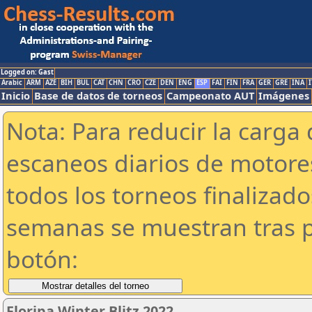
Logged on: Gast
Arabic
ARM
AZE
BIH
BUL
CAT
CHN
CRO
CZE
DEN
ENG
ESP
FAI
FIN
FRA
GER
GRE
INA
I
Inicio
Base de datos de torneos
Campeonato AUT
Imágenes
Nota: Para reducir la carga 
escaneos diarios de motor
todos los torneos finalizad
semanas se muestran tras p
botón:
Floripa Winter Blitz 2022