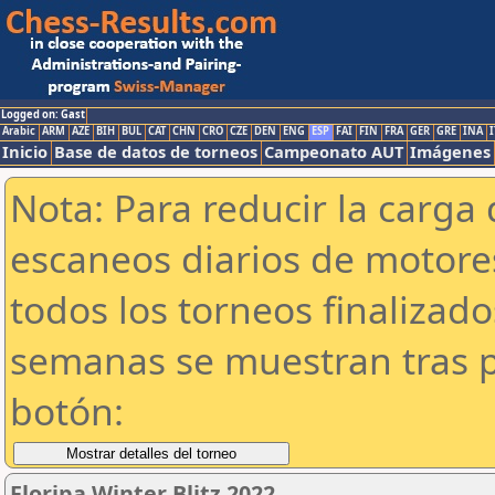
Logged on: Gast
Arabic
ARM
AZE
BIH
BUL
CAT
CHN
CRO
CZE
DEN
ENG
ESP
FAI
FIN
FRA
GER
GRE
INA
I
Inicio
Base de datos de torneos
Campeonato AUT
Imágenes
Nota: Para reducir la carga 
escaneos diarios de motor
todos los torneos finalizad
semanas se muestran tras p
botón:
Floripa Winter Blitz 2022