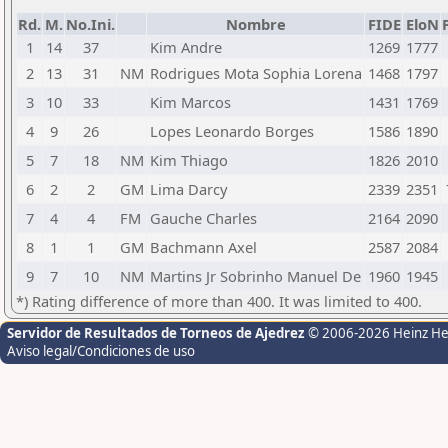
Rd.
M.
No.Ini.
Nombre
FIDE
EloN
1
14
37
Kim Andre
1269
1777
2
13
31
NM
Rodrigues Mota Sophia Lorena
1468
1797
3
10
33
Kim Marcos
1431
1769
4
9
26
Lopes Leonardo Borges
1586
1890
5
7
18
NM
Kim Thiago
1826
2010
6
2
2
GM
Lima Darcy
2339
2351
7
4
4
FM
Gauche Charles
2164
2090
8
1
1
GM
Bachmann Axel
2587
2084
9
7
10
NM
Martins Jr Sobrinho Manuel De
1960
1945
*) Rating difference of more than 400. It was limited to 400.
Servidor de Resultados de Torneos de Ajedrez
© 2006-2026 Heinz H
Aviso legal/Condiciones de uso