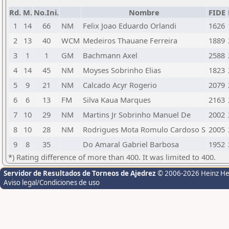
Rd.
M.
No.Ini.
Nombre
FIDE
1
14
66
NM
Felix Joao Eduardo Orlandi
1626
2
13
40
WCM
Medeiros Thauane Ferreira
1889
3
1
1
GM
Bachmann Axel
2588
4
14
45
NM
Moyses Sobrinho Elias
1823
5
9
21
NM
Calcado Acyr Rogerio
2079
6
6
13
FM
Silva Kaua Marques
2163
7
10
29
NM
Martins Jr Sobrinho Manuel De
2002
8
10
28
NM
Rodrigues Mota Romulo Cardoso S
2005
9
8
35
Do Amaral Gabriel Barbosa
1952
*) Rating difference of more than 400. It was limited to 400.
Servidor de Resultados de Torneos de Ajedrez
© 2006-2026 Heinz H
Aviso legal/Condiciones de uso