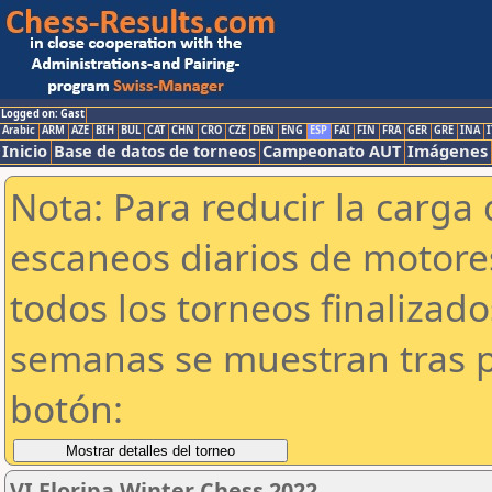
Logged on: Gast
Arabic
ARM
AZE
BIH
BUL
CAT
CHN
CRO
CZE
DEN
ENG
ESP
FAI
FIN
FRA
GER
GRE
INA
I
Inicio
Base de datos de torneos
Campeonato AUT
Imágenes
Nota: Para reducir la carga 
escaneos diarios de motor
todos los torneos finalizad
semanas se muestran tras p
botón:
VI Floripa Winter Chess 2022