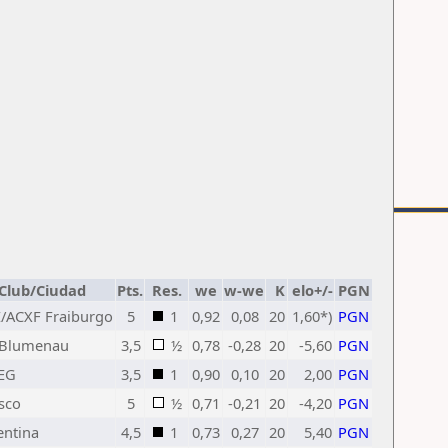
Club/Ciudad
Pts.
Res.
we
w-we
K
elo+/-
PGN
/ACXF Fraiburgo
5
1
0,92
0,08
20
1,60*)
PGN
.Blumenau
3,5
½
0,78
-0,28
20
-5,60
PGN
EG
3,5
1
0,90
0,10
20
2,00
PGN
sco
5
½
0,71
-0,21
20
-4,20
PGN
entina
4,5
1
0,73
0,27
20
5,40
PGN