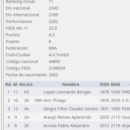
Ranking inicial
11
Elo nacional
2243
Elo internacional
2189
Performance
2282
FIDE elo +/-
25,8
Puntos
6,5
Puesto
6
Federación
BRA
Club/Ciudad
A.X.Timbó
Código nacional
44892
Código FIDE
2188554
Fecha de nacimiento
2002
Rd.
M.
No.Ini.
Nombre
FIDE
EloN
1
11
63
Lopes Leonardo Borges
1676
1930
FME
2
10
34
NM
Kim Thiago
1970
2076
C.X
3
13
44
Sergio Filho Claudio Santos
1831
1950
FEX
4
9
24
Araujo Renan Aparecido
2035
2115
Osa
5
8
26
Acosta Pablo Alejandro
2012
2119
Arg