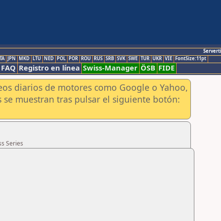
Servert
TA
JPN
MKD
LTU
NED
POL
POR
ROU
RUS
SRB
SVK
SWE
TUR
UKR
VIE
FontSize:11pt
FAQ
Registro en línea
Swiss-Manager
ÖSB
FIDE
aneos diarios de motores como Google o Yahoo,
 se muestran tras pulsar el siguiente botón:
ss Series