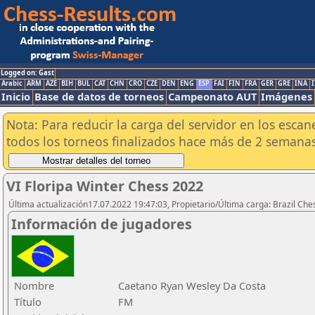
Logged on: Gast
Arabic
ARM
AZE
BIH
BUL
CAT
CHN
CRO
CZE
DEN
ENG
ESP
FAI
FIN
FRA
GER
GRE
INA
I
Inicio
Base de datos de torneos
Campeonato AUT
Imágenes
Nota: Para reducir la carga del servidor en los esc
todos los torneos finalizados hace más de 2 semanas
VI Floripa Winter Chess 2022
Última actualización17.07.2022 19:47:03, Propietario/Última carga: Brazil Che
Información de jugadores
Nombre
Caetano Ryan Wesley Da Costa
Título
FM