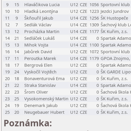
9
15
Hlaváčikova Lucia
U12
CZE
1056
Sportovní klub
10
10
Hladká Leontýna
U12
CZE
1223
Jezdci Jundrov
11
9
Škňouřil Jakub
U14
CZE
1256
ŠK Hustopeče
12
7
Sedlák Václav
U14
CZE
1309
Šachový klub L
13
12
Procházka Martin
U14
CZE
1177
ŠK Kuřim, z.s.
14
21
Sedláček Lukáš
U14
CZE
0
Spartak Adamo
15
13
Mihok Vojta
U14
CZE
1100
Spartak Adamo
16
14
Jabůrek David
U12
CZE
1072
Sportovní klub
17
11
Peroutka Marek
U14
CZE
1179
GPOA Znojmo, 
18
17
Bergrová Elen
U12
CZE
0
Spartak Adamo
19
24
Vyskočíl Vojtěch
U12
CZE
0
ŠK GARDE Lipo
20
18
Bonaventurová Ema
U12
CZE
0
ŠK Kuřim, z.s.
21
22
Straka Stanislav
U14
CZE
0
Spartak Adamo
22
23
Šrom Oliver
U12
CZE
0
Šachová škola
23
25
Vysokomenský Martin
U12
CZE
0
ŠK Kuřim, z.s.
24
19
Denemark Jakub
U12
CZE
0
Šachová škola
25
20
Neugebauer Hubert
U12
CZE
0
ŠK Kuřim, z.s.
Poznámka: