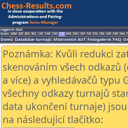
Logged on: Gast
Arabic
ARM
AZE
BIH
BUL
CAT
CHN
CRO
CZE
DEN
ENG
ESP
FAI
FIN
FRA
GER
GRE
INA
I
Domů
Databáze turnajů
Mistrovství AUT
Fotogalerie
FAQ
On
Poznámka: Kvůli redukci za
skenováním všech odkazů (
a více) a vyhledávačů typu 
všechny odkazy turnajů star
data ukončení turnaje) jsou
na následující tlačítko: