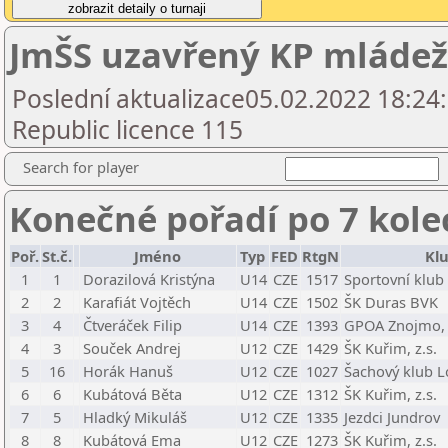
JmŠS uzavřený KP mládeže
Poslední aktualizace05.02.2022 18:24
Republic licence 115
Search for player
Konečné pořadí po 7 kole
Poř.
St.č.
Jméno
Typ
FED
RtgN
Kl
1
1
Dorazilová Kristýna
U14
CZE
1517
Sportovní klub
2
2
Karafiát Vojtěch
U14
CZE
1502
ŠK Duras BVK
3
4
Čtveráček Filip
U14
CZE
1393
GPOA Znojmo, 
4
3
Souček Andrej
U12
CZE
1429
ŠK Kuřim, z.s.
5
16
Horák Hanuš
U12
CZE
1027
Šachový klub L
6
6
Kubátová Běta
U12
CZE
1312
ŠK Kuřim, z.s.
7
5
Hladký Mikuláš
U12
CZE
1335
Jezdci Jundrov
8
8
Kubátová Ema
U12
CZE
1273
ŠK Kuřim, z.s.