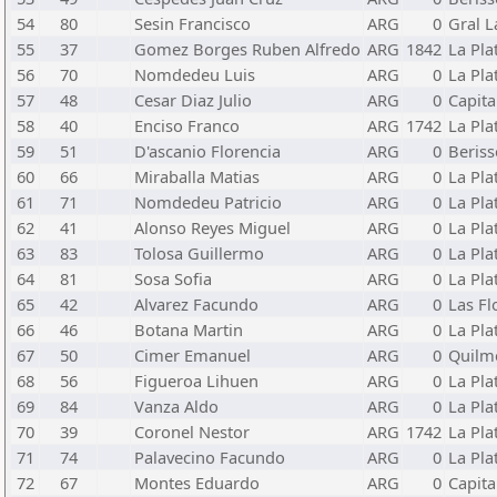
54
80
Sesin Francisco
ARG
0
Gral 
55
37
Gomez Borges Ruben Alfredo
ARG
1842
La Pla
56
70
Nomdedeu Luis
ARG
0
La Pla
57
48
Cesar Diaz Julio
ARG
0
Capita
58
40
Enciso Franco
ARG
1742
La Pla
59
51
D'ascanio Florencia
ARG
0
Beriss
60
66
Miraballa Matias
ARG
0
La Pla
61
71
Nomdedeu Patricio
ARG
0
La Pla
62
41
Alonso Reyes Miguel
ARG
0
La Pla
63
83
Tolosa Guillermo
ARG
0
La Pla
64
81
Sosa Sofia
ARG
0
La Pla
65
42
Alvarez Facundo
ARG
0
Las Fl
66
46
Botana Martin
ARG
0
La Pla
67
50
Cimer Emanuel
ARG
0
Quilm
68
56
Figueroa Lihuen
ARG
0
La Pla
69
84
Vanza Aldo
ARG
0
La Pla
70
39
Coronel Nestor
ARG
1742
La Pla
71
74
Palavecino Facundo
ARG
0
La Pla
72
67
Montes Eduardo
ARG
0
Capita