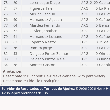
73
20
Lerendegui Diego
ARG
2120
Capita
74
57
Figueroa Taiel
ARG
0
La Pla
75
65
Merino Ezequiel
ARG
0
La Pla
76
60
Hernandez Agustin
ARG
0
Cañue
77
64
Masdeu Fernando
ARG
0
Beriss
78
72
Olivieri Jonathan
ARG
0
La Pla
79
61
Hernandez Luciano
ARG
0
Cañue
80
62
Lopardo Nestor
ARG
0
25 de
81
76
Ramiro Jorge
ARG
0
La Pla
82
53
Delgado Pintos Zelmar
ARG
0
Olmo
83
52
Delgado Pintos Maia
ARG
0
Olmo
84
68
Montes Gaston
ARG
0
Caqpit
Anotación:
Desempate 1: Buchholz Tie-Breaks (variabel with parameter)
Desempate 2: Fide Tie-Break (fine)
Servidor de Resultados de Torneos de Ajedrez
© 2006-2026 Heinz H
Aviso legal/Condiciones de uso