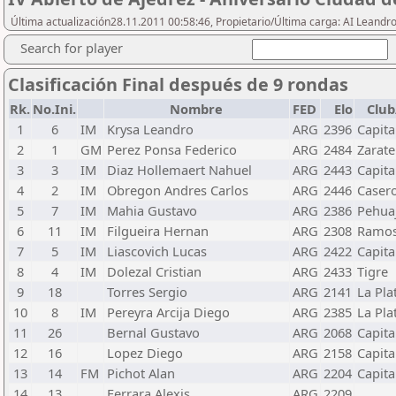
Última actualización28.11.2011 00:58:46, Propietario/Última carga: AI Leand
Search for player
Clasificación Final después de 9 rondas
Rk.
No.Ini.
Nombre
FED
Elo
Club
1
6
IM
Krysa Leandro
ARG
2396
Capita
2
1
GM
Perez Ponsa Federico
ARG
2484
Zarate
3
3
IM
Diaz Hollemaert Nahuel
ARG
2443
Capita
4
2
IM
Obregon Andres Carlos
ARG
2446
Caser
5
7
IM
Mahia Gustavo
ARG
2386
Pehua
6
11
IM
Filgueira Hernan
ARG
2308
Ramos
7
5
IM
Liascovich Lucas
ARG
2422
Capita
8
4
IM
Dolezal Cristian
ARG
2433
Tigre
9
18
Torres Sergio
ARG
2141
La Pla
10
8
IM
Pereyra Arcija Diego
ARG
2385
La Pla
11
26
Bernal Gustavo
ARG
2068
Capita
12
16
Lopez Diego
ARG
2158
Capita
13
14
FM
Pichot Alan
ARG
2204
Capita
14
13
Ferrara Alexis
ARG
2209