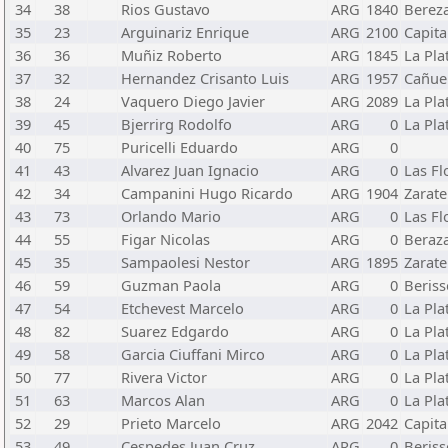
34
38
Rios Gustavo
ARG
1840
Berez
35
23
Arguinariz Enrique
ARG
2100
Capita
36
36
Muñiz Roberto
ARG
1845
La Pla
37
32
Hernandez Crisanto Luis
ARG
1957
Cañue
38
24
Vaquero Diego Javier
ARG
2089
La Pla
39
45
Bjerrirg Rodolfo
ARG
0
La Pla
40
75
Puricelli Eduardo
ARG
0
41
43
Alvarez Juan Ignacio
ARG
0
Las Fl
42
34
Campanini Hugo Ricardo
ARG
1904
Zarate
43
73
Orlando Mario
ARG
0
Las Fl
44
55
Figar Nicolas
ARG
0
Beraz
45
35
Sampaolesi Nestor
ARG
1895
Zarate
46
59
Guzman Paola
ARG
0
Beriss
47
54
Etchevest Marcelo
ARG
0
La Pla
48
82
Suarez Edgardo
ARG
0
La Pla
49
58
Garcia Ciuffani Mirco
ARG
0
La Pla
50
77
Rivera Victor
ARG
0
La Pla
51
63
Marcos Alan
ARG
0
La Pla
52
29
Prieto Marcelo
ARG
2042
Capita
53
49
Cespedes Juan Cruz
ARG
0
Beriss