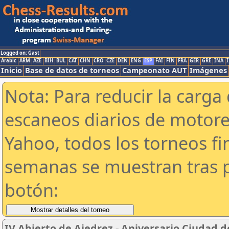
Logged on: Gast
Arabic
ARM
AZE
BIH
BUL
CAT
CHN
CRO
CZE
DEN
ENG
ESP
FAI
FIN
FRA
GER
GRE
INA
I
Inicio
Base de datos de torneos
Campeonato AUT
Imágenes
Nota: Para reducir la carga 
escaneos diarios de motor
Yahoo, todos los torneos f
semanas se muestran tras p
botón:
IV Abierto de Ajedrez - Aniversario Ciudad de