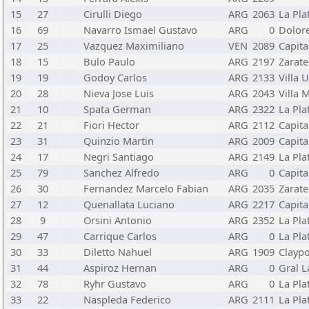
15
27
Cirulli Diego
ARG
2063
La Pla
16
69
Navarro Ismael Gustavo
ARG
0
Dolor
17
25
Vazquez Maximiliano
VEN
2089
Capita
18
15
Bulo Paulo
ARG
2197
Zarate
19
19
Godoy Carlos
ARG
2133
Villa 
20
28
Nieva Jose Luis
ARG
2043
Villa M
21
10
Spata German
ARG
2322
La Pla
22
21
Fiori Hector
ARG
2112
Capita
23
31
Quinzio Martin
ARG
2009
Capita
24
17
Negri Santiago
ARG
2149
La Pla
25
79
Sanchez Alfredo
ARG
0
Capita
26
30
Fernandez Marcelo Fabian
ARG
2035
Zarate
27
12
Quenallata Luciano
ARG
2217
Capita
28
9
Orsini Antonio
ARG
2352
La Pla
29
47
Carrique Carlos
ARG
0
La Pla
30
33
Diletto Nahuel
ARG
1909
Claypo
31
44
Aspiroz Hernan
ARG
0
Gral 
32
78
Ryhr Gustavo
ARG
0
La Pla
33
22
Naspleda Federico
ARG
2111
La Pla