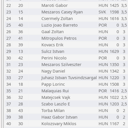
22
20
Maroti Gabor
HUN
1425
3,5
23
15
Meszaros Casey Ryan
SVK
1598
3,5
24
14
Csermely Zoltan
HUN
1616
3,5
25
40
Luzio Joao Barreto
POR
0
3,5
26
36
Gaal Zoltan
HUN
0
3
27
41
Mitropulos Petros
POR
0
3
28
39
Kovacs Erik
HUN
0
3
29
13
Sulcz Istvan
HUN
1629
3
30
42
Perini Nicolo
POR
0
3
31
23
Meszaros Szilveszter
HUN
1350
3
32
24
Nagy Daniel
HUN
1342
3
33
27
Juhasz Istvan Tuvsindzsargal
HUN
1220
3
34
18
Papp Lorinc
HUN
1508
3
35
21
Malaquias Rui
POR
1416
2,5
36
32
Matejcsek Vajk
HUN
1022
2,5
37
28
Szabo Laszlo E
HUN
1203
2,5
38
43
Torba Milan
HUN
0
2
39
38
Haaz Gabor Istvan
HUN
0
2
40
30
Kolozsvary Miklos
HUN
1167
2