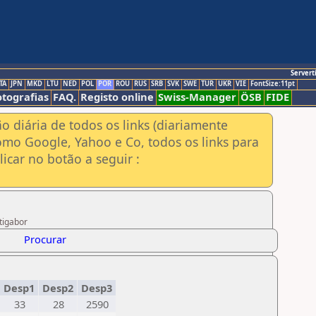
Servert
TA
JPN
MKD
LTU
NED
POL
POR
ROU
RUS
SRB
SVK
SWE
TUR
UKR
VIE
FontSize:11pt
otografias
FAQ.
Registo online
Swiss-Manager
ÖSB
FIDE
ão diária de todos os links (diariamente
omo Google, Yahoo e Co, todos os links para
icar no botão a seguir :
tigabor
Procurar
Desp1
Desp2
Desp3
33
28
2590