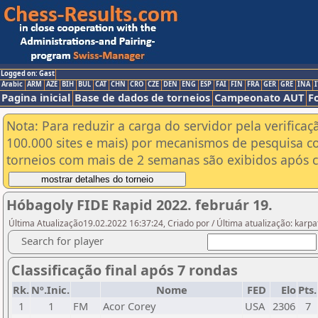
Logged on: Gast
Arabic
ARM
AZE
BIH
BUL
CAT
CHN
CRO
CZE
DEN
ENG
ESP
FAI
FIN
FRA
GER
GRE
INA
I
Pagina inicial
Base de dados de torneios
Campeonato AUT
F
Nota: Para reduzir a carga do servidor pela verificaç
100.000 sites e mais) por mecanismos de pesquisa c
torneios com mais de 2 semanas são exibidos após cl
Hóbagoly FIDE Rapid 2022. február 19.
Última Atualização19.02.2022 16:37:24, Criado por / Última atualização: karpa
Search for player
Classificação final após 7 rondas
Rk.
Nº.Inic.
Nome
FED
Elo
Pts.
1
1
FM
Acor Corey
USA
2306
7