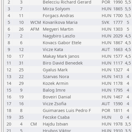
2
3
Belecciu Richard Gerard
POR
1990
5,5
3
7
Mirza Solyom
HUN
1865
5,5
4
11
Forgacs Andras
HUN
1700
5,5
5
10
WCM
Kovarikova Maria
SVK
1777
5
6
26
AFM
Megyeri Martin
HUN
1303
5
7
2
Nagybiro Laszlo
HUN
2029
4,5
8
6
Kovacs Gabor Etele
HUN
1867
4,5
9
12
Vicze Kata
AUT
1663
4,5
10
17
Makay Mark Janos
HUN
1577
4,5
11
31
Biro David Benedek
HUN
1117
4,5
12
25
Gyalus Mark
HUN
1327
4
13
22
Szarvas Nora
HUN
1413
4
14
29
Kozek Armin
HUN
1178
4
15
9
Balog Imre
HUN
1795
4
16
19
Boveiri Danial
HUN
1467
4
17
16
Vicze Zsofia
AUT
1590
4
18
8
Guimaraes Luis Pedro F
POR
1811
4
19
35
Fecske Csaba
HUN
0
4
20
4
CM
Hajdu Istvan
HUN
1978
3,5
21
5
Hrubos Viktor
HUN
1910
3,5